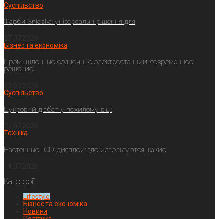
Суспільство
Фарби Sniezka: універсальні рішення для
27.07.2026
Бізнес та економіка
Промышленные солнечные электростанции: современное
решение
23.07.2026
Суспільство
Цукровий діабет у похилому віці:
17.07.2026
Техніка
Настенные LCD-дисплеи: где используются, какие
14.07.2026
Категорії
Lifestyle
Бізнес та економіка
Новини
Політика