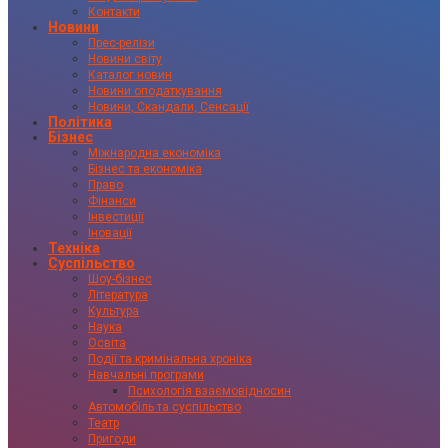
Контакти
Новини
Прес-релізи
Новини світу
Каталог новин
Новини оподаткування
Новини, Скандали, Сенсації
Політика
Бізнес
Міжнародна економіка
Бізнес та економіка
Право
Фінанси
Інвестиції
Іновації
Техніка
Суспільство
Шоу-бізнес
Література
Культура
Наука
Освіта
Події та кримінальна хроніка
Навчальні програми
Психологія взаємовідносин
Автомобіль та суспільство
Театр
Пригоди