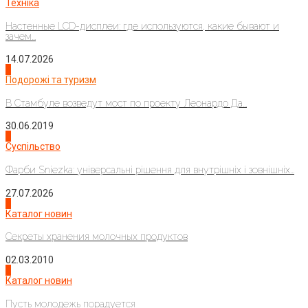
Техніка
Настенные LCD-дисплеи: где используются, какие бывают и
зачем...
14.07.2026
1
Подорожі та туризм
В Стамбуле возведут мост по проекту Леонардо Да...
30.06.2019
2
Суспільство
Фарби Sniezka: універсальні рішення для внутрішніх і зовнішніх...
27.07.2026
3
Каталог новин
Секреты хранения молочных продуктов
02.03.2010
4
Каталог новин
Пусть молодежь порадуется