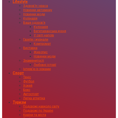
Lifestyle
Здоровʼя і краса
Новинки авторинку
Новинки моди
Кулінарія
Ваше здоровʼя
Кулінарія
Вегетаріанська кухня
У світі напоїв
Газети і журнали
Компромат
Виставка
Живопис
Новинки моди
Знаменитості
Любовні історії
Інтервʼю із зірками
Спорт
Теніс
Футбол
Хокей
Бокс
Автоспорт
Легка атлетіка
Туризм
Подорожі навколо світу
Подорожі по Україні
Країни та міста