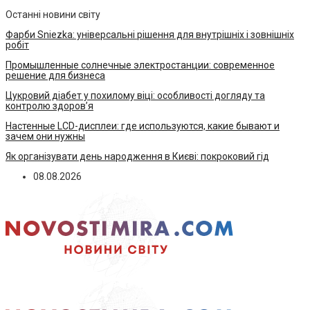
Останні новини світу
Фарби Sniezka: універсальні рішення для внутрішніх і зовнішніх
робіт
Промышленные солнечные электростанции: современное
решение для бизнеса
Цукровий діабет у похилому віці: особливості догляду та
контролю здоров’я
Настенные LCD-дисплеи: где используются, какие бывают и
зачем они нужны
Як організувати день народження в Києві: покроковий гід
08.08.2026