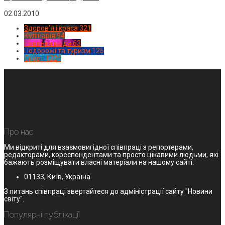
02.03.2010
Здоров'я і краса
321
Кулінарія
94
Новинки моди
63
Подорожі та туризм
125
Спорт
1224
Про нас
Ми відкриті для взаємовигідної співпраці з репортерами,
редакторами, кореспондентами та просто цікавими людьми, які
бажають розміщувати власні матеріали на нашому сайті.
01133, Київ, Україна
З питань співпраці звертайтеся до адміністрації сайту "Новини
світу".
Популярні публікації