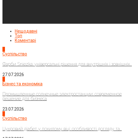
Нещодавні
Топ
Коментарі
1
Суспільство
Фарби Sniezka: універсальні рішення для внутрішніх і зовнішніх...
27.07.2026
2
Бізнес та економіка
Промышленные солнечные электростанции: современное
решение для бизнеса
23.07.2026
3
Суспільство
Цукровий діабет у похилому віці: особливості догляду та...