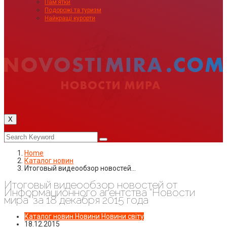
Пам’ятки
Подорожі та туризм
Найкращі курорти
X
Home
Каталог новин
Итоговый видеообзор новостей…
Итоговый видеообзор новостей от
Информационного агентства “Новости
мира” за 18 декабря 2015 года
Каталог новин
Новини
Новини світу
18.12.2015