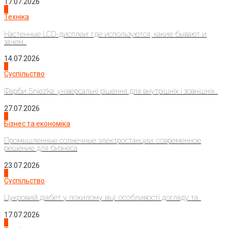
17.07.2026
4
Техніка
Настенные LCD-дисплеи: где используются, какие бывают и
зачем...
14.07.2026
1
Суспільство
Фарби Sniezka: універсальні рішення для внутрішніх і зовнішніх...
27.07.2026
2
Бізнес та економіка
Промышленные солнечные электростанции: современное
решение для бизнеса
23.07.2026
3
Суспільство
Цукровий діабет у похилому віці: особливості догляду та...
17.07.2026
4