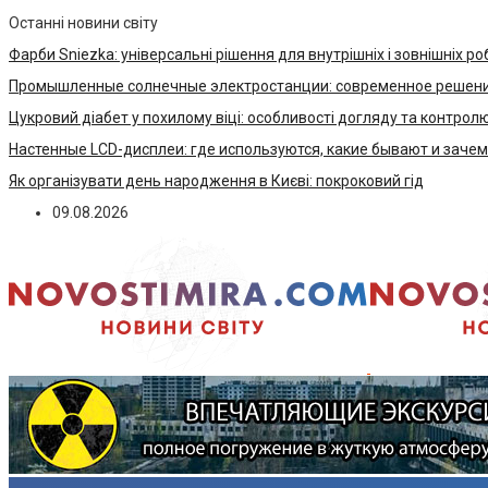
Останні новини світу
Фарби Sniezka: універсальні рішення для внутрішніх і зовнішніх ро
Промышленные солнечные электростанции: современное решени
Цукровий діабет у похилому віці: особливості догляду та контрол
Настенные LCD-дисплеи: где используются, какие бывают и заче
Як організувати день народження в Києві: покроковий гід
09.08.2026