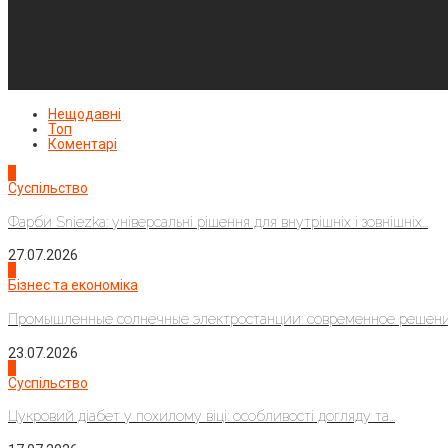
Нещодавні
Топ
Коментарі
1
Суспільство
Фарби Sniezka: універсальні рішення для внутрішніх і зовнішніх...
27.07.2026
2
Бізнес та економіка
Промышленные солнечные электростанции: современное решени
23.07.2026
3
Суспільство
Цукровий діабет у похилому віці: особливості догляду та...