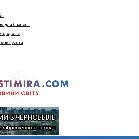
біт
е для бизнеса
ю здоров’я
м они нужны