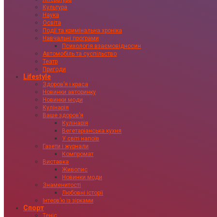
Культура
Наука
Освіта
Події та кримінальна хроніка
Навчальні програми
Психологія взаємовідносин
Автомобіль та суспільство
Театр
Пригоди
Lifestyle
Здоровʼя і краса
Новинки авторинку
Новинки моди
Кулінарія
Ваше здоровʼя
Кулінарія
Вегетаріанська кухня
У світі напоїв
Газети і журнали
Компромат
Виставка
Живопис
Новинки моди
Знаменитості
Любовні історії
Інтервʼю із зірками
Спорт
Теніс