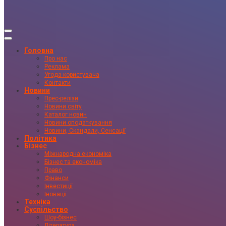
Головна
Про нас
Реклама
Угода користувача
Контакти
Новини
Прес-релізи
Новини світу
Каталог новин
Новини оподаткування
Новини, Скандали, Сенсації
Політика
Бізнес
Міжнародна економіка
Бізнес та економіка
Право
Фінанси
Інвестиції
Іновації
Техніка
Суспільство
Шоу-бізнес
Література