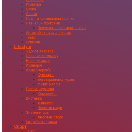
Культура
Наука
Освіта
Події та кримінальна хроніка
Навчальні програми
Психологія взаємовідносин
Автомобіль та суспільство
Театр
Пригоди
Lifestyle
Здоровʼя і краса
Новинки авторинку
Новинки моди
Кулінарія
Ваше здоровʼя
Кулінарія
Вегетаріанська кухня
У світі напоїв
Газети і журнали
Компромат
Виставка
Живопис
Новинки моди
Знаменитості
Любовні історії
Інтервʼю із зірками
Спорт
Теніс