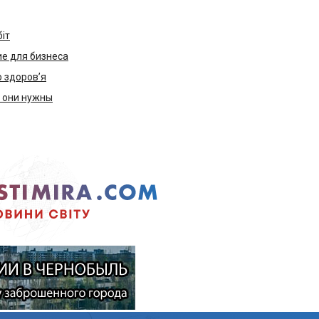
біт
е для бизнеса
ю здоров’я
м они нужны