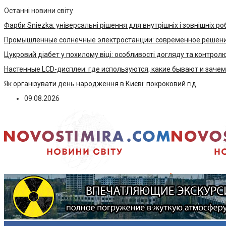
Останні новини світу
Фарби Sniezka: універсальні рішення для внутрішніх і зовнішніх ро
Промышленные солнечные электростанции: современное решени
Цукровий діабет у похилому віці: особливості догляду та контрол
Настенные LCD-дисплеи: где используются, какие бывают и заче
Як організувати день народження в Києві: покроковий гід
09.08.2026