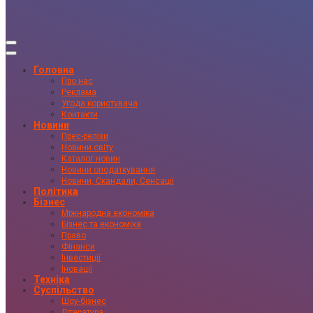
Головна
Про нас
Реклама
Угода користувача
Контакти
Новини
Прес-релізи
Новини світу
Каталог новин
Новини оподаткування
Новини, Скандали, Сенсації
Політика
Бізнес
Міжнародна економіка
Бізнес та економіка
Право
Фінанси
Інвестиції
Іновації
Техніка
Суспільство
Шоу-бізнес
Література