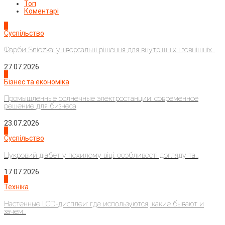
Топ
Коментарі
1
Суспільство
Фарби Sniezka: універсальні рішення для внутрішніх і зовнішніх...
27.07.2026
2
Бізнес та економіка
Промышленные солнечные электростанции: современное
решение для бизнеса
23.07.2026
3
Суспільство
Цукровий діабет у похилому віці: особливості догляду та...
17.07.2026
4
Техніка
Настенные LCD-дисплеи: где используются, какие бывают и
зачем...