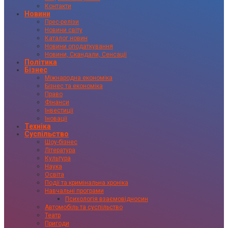
Контакти
Новини
Прес-релізи
Новини світу
Каталог новин
Новини оподаткування
Новини, Скандали, Сенсації
Політика
Бізнес
Міжнародна економіка
Бізнес та економіка
Право
Фінанси
Інвестиції
Іновації
Техніка
Суспільство
Шоу-бізнес
Література
Культура
Наука
Освіта
Події та кримінальна хроніка
Навчальні програми
Психологія взаємовідносин
Автомобіль та суспільство
Театр
Пригоди