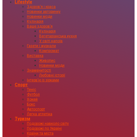
Lifestyle
Здоровʼя і краса
Новинки авторинку
Новинки моди
Кулінарія
Ваше здоровʼя
Кулінарія
Вегетаріанська кухня
У світі напоїв
Газети і журнали
Компромат
Виставка
Живопис
Новинки моди
Знаменитості
Любовні історії
Інтервʼю із зірками
Спорт
Теніс
Футбол
Хокей
Бокс
Автоспорт
Легка атлетіка
Туризм
Подорожі навколо світу
Подорожі по Україні
Країни та міста