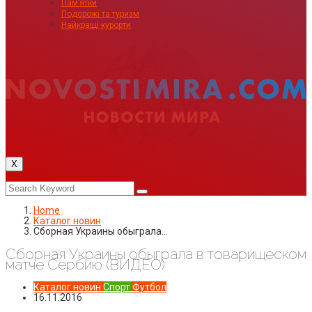
Пам’ятки
Подорожі та туризм
Найкращі курорти
X
Home
Каталог новин
Сборная Украины обыграла…
Сборная Украины обыграла в товарищеском
матче Сербию (ВИДЕО)
Каталог новин
Спорт
Футбол
16.11.2016