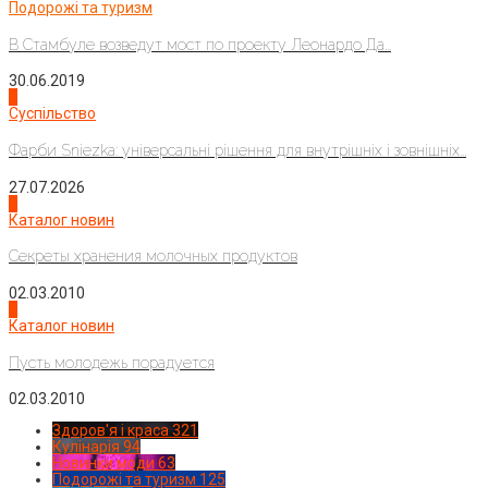
Подорожі та туризм
В Стамбуле возведут мост по проекту Леонардо Да...
30.06.2019
2
Суспільство
Фарби Sniezka: універсальні рішення для внутрішніх і зовнішніх...
27.07.2026
3
Каталог новин
Секреты хранения молочных продуктов
02.03.2010
4
Каталог новин
Пусть молодежь порадуется
02.03.2010
Здоров'я і краса
321
Кулінарія
94
Новинки моди
63
Подорожі та туризм
125