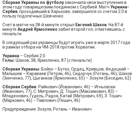
Сборная Украины по футболу
закончила свои выступления в
этом году товарищеским поединком с Сербией. Матч
Украина-
Сербия
, проходивший в Харькове, завершился со счетом 2:0 в
пользу подопечных Шевченко.
Счет в матче на 38-й минуте открыл
Евгений Шахов
. На 87-й
минуте
Андрей Ярмоленко
забил второй гол, отметившись с
пенальти.
В следующий раз украинцы будут играть уже в марте 2017 года
в рамках отбора на ЧМ-2018 против Хорватии.
Украина
– Сербия 2:0
Голы:
Шахов, 38, Ярмоленко, 87 (с пенальти)
Сборная Украины:
Бойко – Бутко, Ордец, Кривцов, Федецкий –
Малышев – Караваев (Петряк, 46), Сидорчук (Ротань, 46), Шахов
(Зинченко, 77), Цыганков (Ярмоленко, 65) – Зозуля (Беседин, 62)
Сборная Сербии:
Райкович (Йованович, 46) – Игньовски
(Иванович, 77), С. Митрович, Д. Тошич (Максимович, 83) –
Младенович, Гудель, Радоя, Катай (Митрович, 69), З. Тошич
(Маркович, 46) – Павлович (Пешич, 46)
Предупреждения:
Зозуля, Ротань – Иванович