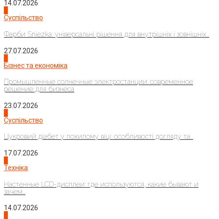
14.07.2026
1
Суспільство
Фарби Sniezka: універсальні рішення для внутрішніх і зовнішніх...
27.07.2026
2
Бізнес та економіка
Промышленные солнечные электростанции: современное
решение для бизнеса
23.07.2026
3
Суспільство
Цукровий діабет у похилому віці: особливості догляду та...
17.07.2026
4
Техніка
Настенные LCD-дисплеи: где используются, какие бывают и
зачем...
14.07.2026
1