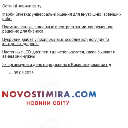
Останні новини світу
Фарби Sniezka: універсальні рішення для внутрішніх і зовнішніх
робіт
Промышленные солнечные электростанции: современное
решение для бизнеса
Цукровий діабет у похилому віці: особливості догляду та
контролю здоров’я
Настенные LCD-дисплеи: где используются, какие бывают и
зачем они нужны
Як організувати день народження в Києві: покроковий гід
09.08.2026