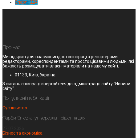
Спорт
1224
Про нас
Ми відкриті для взаємовигідної співпраці з репортерами,
редакторами, кореспондентами та просто цікавими людьми, які
бажають розміщувати власні матеріали на нашому сайті.
01133, Київ, Україна
З питань співпраці звертайтеся до адміністрації сайту "Новини
світу".
Популярні публікації
Суспільство
Фарби Sniezka: універсальні рішення для
27.07.2026
Бізнес та економіка