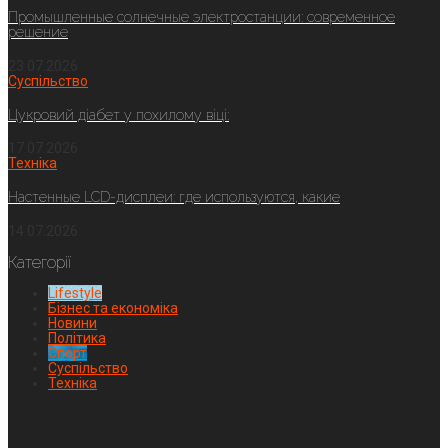
Промышленные солнечные электростанции: современное
решение
23.07.2026
Суспільство
Цукровий діабет у похилому віці:
17.07.2026
Техніка
Настенные LCD-дисплеи: где используются, какие
14.07.2026
Категорії
Lifestyle
Бізнес та економіка
Новини
Політика
Спорт
Суспільство
Техніка