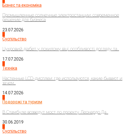
2
Бізнес та економіка
Промышленные солнечные электростанции: современное
решение для бизнеса
23.07.2026
3
Суспільство
Цукровий діабет у похилому віці: особливості догляду та...
17.07.2026
4
Техніка
Настенные LCD-дисплеи: где используются, какие бывают и
зачем...
14.07.2026
1
Подорожі та туризм
В Стамбуле возведут мост по проекту Леонардо Да...
30.06.2019
2
Суспільство