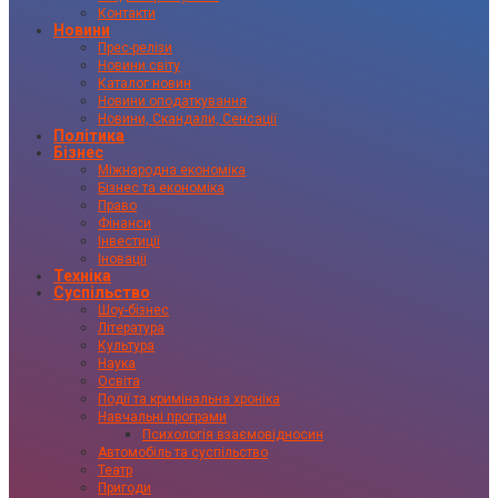
Контакти
Новини
Прес-релізи
Новини світу
Каталог новин
Новини оподаткування
Новини, Скандали, Сенсації
Політика
Бізнес
Міжнародна економіка
Бізнес та економіка
Право
Фінанси
Інвестиції
Іновації
Техніка
Суспільство
Шоу-бізнес
Література
Культура
Наука
Освіта
Події та кримінальна хроніка
Навчальні програми
Психологія взаємовідносин
Автомобіль та суспільство
Театр
Пригоди