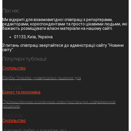
Про нас
Ми відкриті для взаємовигідної співпраці з репортерами,
редакторами, кореспондентами та просто цікавими людьми, які
бажають розміщувати власні матеріали на нашому сайті.
01133, Київ, Україна
З питань співпраці звертайтеся до адміністрації сайту "Новини
світу".
Популярні публікації
Суспільство
Фарби Sniezka: універсальні рішення для
27.07.2026
Бізнес та економіка
Промышленные солнечные электростанции: современное
решение
23.07.2026
Суспільство
Цукровий діабет у похилому віці: