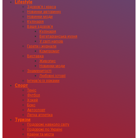
Lifestyle
Здоровʼя і краса
Новинки авторинку
Новинки моди
Кулінарія
Ваше здоровʼя
Кулінарія
Вегетаріанська кухня
У світі напоїв
Газети і журнали
Компромат
Виставка
Живопис
Новинки моди
Знаменитості
Любовні історії
Інтервʼю із зірками
Спорт
Теніс
Футбол
Хокей
Бокс
Автоспорт
Легка атлетіка
Туризм
Подорожі навколо світу
Подорожі по Україні
Країни та міста