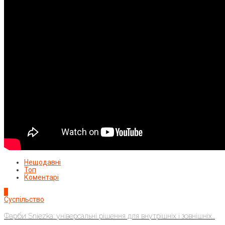
Нещодавні
Топ
Коментарі
1
Суспільство
Фарби Sniezka: універсальні рішення для внутрішніх і зовнішніх...