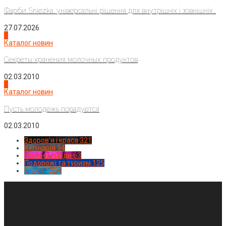
Фарби Sniezka: універсальні рішення для внутрішніх і зовнішніх...
27.07.2026
3
Каталог новин
Секреты хранения молочных продуктов
02.03.2010
4
Каталог новин
Пусть молодежь порадуется
02.03.2010
Здоров'я і краса
321
Кулінарія
94
Новинки моди
63
Подорожі та туризм
125
Спорт
1224