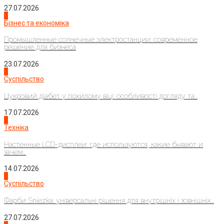
27.07.2026
2
Бізнес та економіка
Промышленные солнечные электростанции: современное
решение для бизнеса
23.07.2026
3
Суспільство
Цукровий діабет у похилому віці: особливості догляду та...
17.07.2026
4
Техніка
Настенные LCD-дисплеи: где используются, какие бывают и
зачем...
14.07.2026
1
Суспільство
Фарби Sniezka: універсальні рішення для внутрішніх і зовнішніх...
27.07.2026