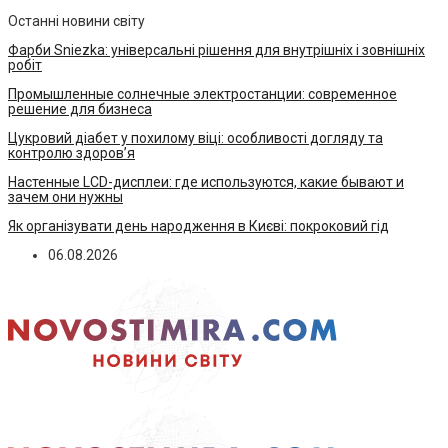
Останні новини світу
Фарби Sniezka: універсальні рішення для внутрішніх і зовнішніх
робіт
Промышленные солнечные электростанции: современное
решение для бизнеса
Цукровий діабет у похилому віці: особливості догляду та
контролю здоров’я
Настенные LCD-дисплеи: где используются, какие бывают и
зачем они нужны
Як організувати день народження в Києві: покроковий гід
06.08.2026