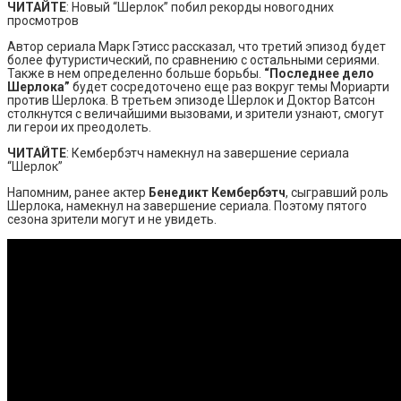
ЧИТАЙТЕ
: Новый “Шерлок” побил рекорды новогодних
просмотров
Автор сериала Марк Гэтисс рассказал, что третий эпизод будет
более футуристический, по сравнению с остальными сериями.
Также в нем определенно больше борьбы.
“Последнее дело
Шерлока”
будет сосредоточено еще раз вокруг темы Мориарти
против Шерлока. В третьем эпизоде Шерлок и Доктор Ватсон
столкнутся с величайшими вызовами, и зрители узнают, смогут
ли герои их преодолеть.
ЧИТАЙТЕ
: Кембербэтч намекнул на завершение сериала
“Шерлок”
Напомним, ранее актер
Бенедикт Кембербэтч
, сыгравший роль
Шерлока, намекнул на завершение сериала. Поэтому пятого
сезона зрители могут и не увидеть.