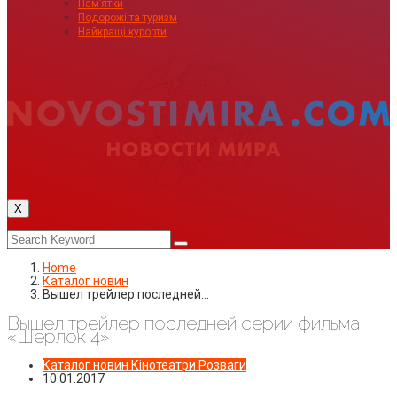
Пам’ятки
Подорожі та туризм
Найкращі курорти
X
Home
Каталог новин
Вышел трейлер последней…
Вышел трейлер последней серии фильма
«Шерлок 4»
Каталог новин
Кінотеатри
Розваги
10.01.2017