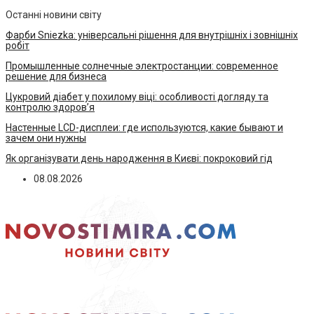
Останні новини світу
Фарби Sniezka: універсальні рішення для внутрішніх і зовнішніх
робіт
Промышленные солнечные электростанции: современное
решение для бизнеса
Цукровий діабет у похилому віці: особливості догляду та
контролю здоров’я
Настенные LCD-дисплеи: где используются, какие бывают и
зачем они нужны
Як організувати день народження в Києві: покроковий гід
08.08.2026