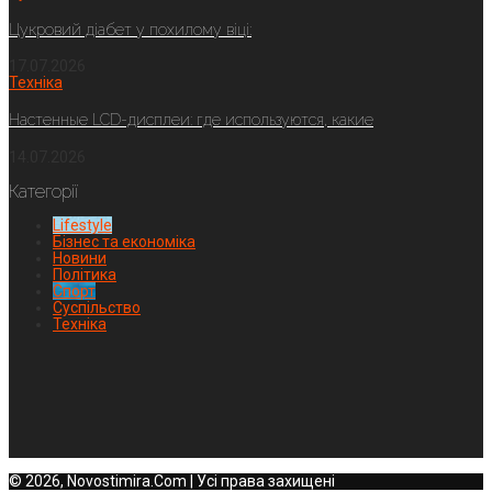
Цукровий діабет у похилому віці:
17.07.2026
Техніка
Настенные LCD-дисплеи: где используются, какие
14.07.2026
Категорії
Lifestyle
Бізнес та економіка
Новини
Політика
Спорт
Суспільство
Техніка
© 2026, Novostimira.Com | Усі права захищені