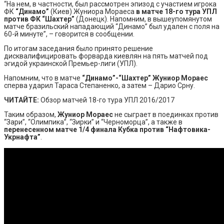
“На нем, в частности, был рассмотрен эпизод с участием игрока
ФК
“Динамо”
(Киев) Жуниора Мораеса
в матче 18-го тура УПЛ
против ФК “Шахтер”
(Донецк). Напомним, в вышеупомянутом
матче бразильский нападающий “Динамо” был удален с поля на
60-й минуте”, – говорится в сообщении.
По итогам заседания было принято решение
дисквалифицировать форварда киевлян на пять матчей под
эгидой украинской Премьер-лиги (УПЛ).
Напомним, что в матче
“Динамо”-“Шахтер”
Жуниор Мораес
сперва ударил Тараса Степаненко, а затем – Дарио Срну.
ЧИТАЙТЕ:
Обзор матчей 18-го тура УПЛ 2016/2017
Таким образом,
Жуниор Мораес
не сыграет в поединках против
“Зари”, “Олимпика”, “Зирки” и “Черноморца”, а также в
перенесенном матче 1/4 финала Кубка против “Нафтовика-
Укрнафта”
.