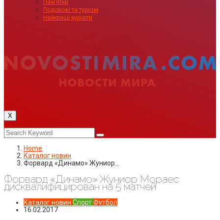
Пам’ятки
Подорожі та туризм
Найкращі курорти
X
Home
Каталог новин
Форвард «Динамо» Жуниор…
Форвард «Динамо» Жуниор Мораес
дисквалифицирован на 5 матчей
Каталог новин
Спорт
Футбол
16.02.2017