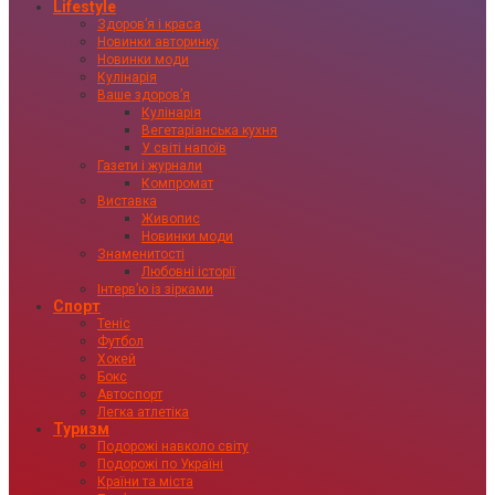
Lifestyle
Здоровʼя і краса
Новинки авторинку
Новинки моди
Кулінарія
Ваше здоровʼя
Кулінарія
Вегетаріанська кухня
У світі напоїв
Газети і журнали
Компромат
Виставка
Живопис
Новинки моди
Знаменитості
Любовні історії
Інтервʼю із зірками
Спорт
Теніс
Футбол
Хокей
Бокс
Автоспорт
Легка атлетіка
Туризм
Подорожі навколо світу
Подорожі по Україні
Країни та міста