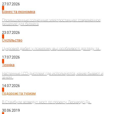
27.07.2026
2
Бізнес та економіка
Промышленные солнечные электростанции: современное
решение для бизнеса
23.07.2026
3
Суспільство
Цукровий діабет у похилому віці: особливості догляду та...
17.07.2026
4
Техніка
Настенные LCD-дисплеи: где используются, какие бывают и
зачем...
14.07.2026
1
Подорожі та туризм
В Стамбуле возведут мост по проекту Леонардо Да...
30.06.2019