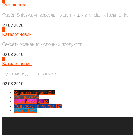
2
Суспільство
Фарби Sniezka: універсальні рішення для внутрішніх і зовнішніх...
27.07.2026
3
Каталог новин
Секреты хранения молочных продуктов
02.03.2010
4
Каталог новин
Пусть молодежь порадуется
02.03.2010
Здоров'я і краса
321
Кулінарія
94
Новинки моди
63
Подорожі та туризм
125
Спорт
1224