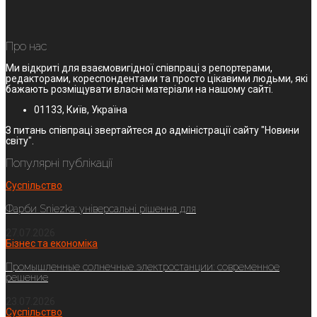
Про нас
Ми відкриті для взаємовигідної співпраці з репортерами,
редакторами, кореспондентами та просто цікавими людьми, які
бажають розміщувати власні матеріали на нашому сайті.
01133, Київ, Україна
З питань співпраці звертайтеся до адміністрації сайту "Новини
світу".
Популярні публікації
Суспільство
Фарби Sniezka: універсальні рішення для
27.07.2026
Бізнес та економіка
Промышленные солнечные электростанции: современное
решение
23.07.2026
Суспільство