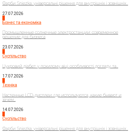
Фарби Sniezka: універсальні рішення для внутрішніх і зовнішніх...
27.07.2026
2
Бізнес та економіка
Промышленные солнечные электростанции: современное
решение для бизнеса
23.07.2026
3
Суспільство
Цукровий діабет у похилому віці: особливості догляду та...
17.07.2026
4
Техніка
Настенные LCD-дисплеи: где используются, какие бывают и
зачем...
14.07.2026
1
Суспільство
Фарби Sniezka: універсальні рішення для внутрішніх і зовнішніх...