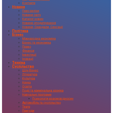
Контакти
Новини
Прес-релізи
Новини світу
Каталог новин
Новини оподаткування
Новини, Скандали, Сенсації
Політика
Бізнес
Міжнародна економіка
Бізнес та економіка
Право
Фінанси
Інвестиції
Іновації
Техніка
Суспільство
Шоу-бізнес
Література
Культура
Наука
Освіта
Події та кримінальна хроніка
Навчальні програми
Психологія взаємовідносин
Автомобіль та суспільство
Театр
Пригоди