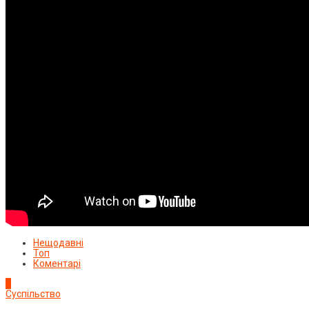
Нещодавні
Топ
Коментарі
1
Суспільство