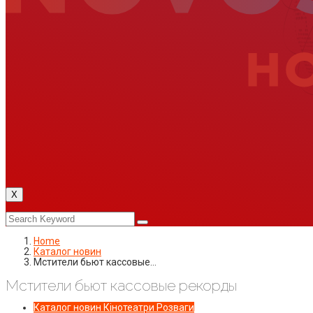
X
Home
Каталог новин
Мстители бьют кассовые…
Мстители бьют кассовые рекорды
Каталог новин
Кінотеатри
Розваги