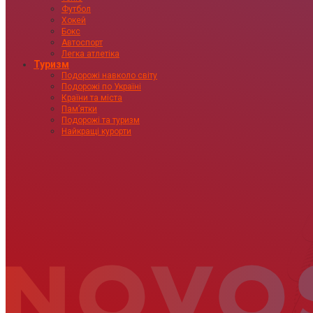
Футбол
Хокей
Бокс
Автоспорт
Легка атлетіка
Туризм
Подорожі навколо світу
Подорожі по Україні
Країни та міста
Пам’ятки
Подорожі та туризм
Найкращі курорти