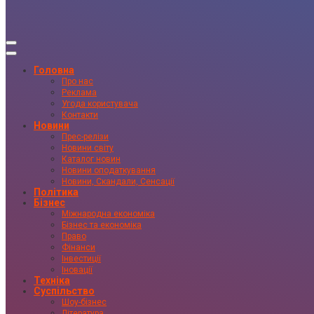
Головна
Про нас
Реклама
Угода користувача
Контакти
Новини
Прес-релізи
Новини світу
Каталог новин
Новини оподаткування
Новини, Скандали, Сенсації
Політика
Бізнес
Міжнародна економіка
Бізнес та економіка
Право
Фінанси
Інвестиції
Іновації
Техніка
Суспільство
Шоу-бізнес
Література