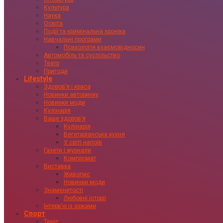
Культура
Наука
Освіта
Події та кримінальна хроніка
Навчальні програми
Психологія взаємовідносин
Автомобіль та суспільство
Театр
Пригоди
Lifestyle
Здоровʼя і краса
Новинки авторинку
Новинки моди
Кулінарія
Ваше здоровʼя
Кулінарія
Вегетаріанська кухня
У світі напоїв
Газети і журнали
Компромат
Виставка
Живопис
Новинки моди
Знаменитості
Любовні історії
Інтервʼю із зірками
Спорт
Теніс