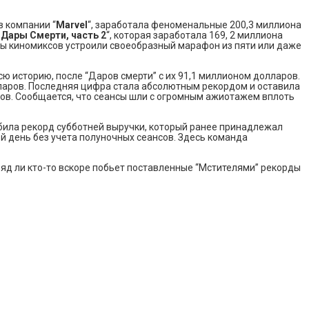
в компании “
Marvel
“, заработала феноменальные 200,3 миллиона
 Дары Смерти, часть 2
“, которая заработала 169, 2 миллиона
ты киномиксов устроили своеобразный марафон из пяти или даже
ю историю, после “Даров смерти” с их 91,1 миллионом долларов.
олларов. Последняя цифра стала абсолютным рекордом и оставила
аров. Сообщается, что сеансы шли с огромным ажиотажем вплоть
обила рекорд субботней выручки, который ранее принадлежал
ой день без учета полуночных сеансов. Здесь команда
вряд ли кто-то вскоре побьет поставленные “Мстителями” рекорды