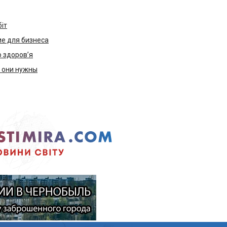
біт
е для бизнеса
ю здоров’я
м они нужны