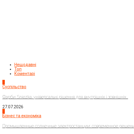
Нещодавні
Топ
Коментарі
1
Суспільство
Фарби Sniezka: універсальні рішення для внутрішніх і зовнішніх...
27.07.2026
2
Бізнес та економіка
Промышленные солнечные электростанции: современное решени