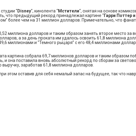
студии “
Disney
“, кинолента “
Мстители
“, снятая на основе комиксо
ить, что предыдущий рекорд принадлежал картине “
Гарри Поттер и
ом” более чем на 31 миллион долларов. Примечательно, что фана
,52 миллиона долларов и таким образом занять второе место за вс
долларов, а за день проката им удалось освоить 61,8 миллиона д
 49,6 миллионами и “Темного рыцаря” с его 48,4 миллионами долл
ата картина собрала 69,7 миллионов долларов и таким образом п
сь, и она поставила вновь абсолютный рекорд по сборам за светов
 выручку, заработав 61,8 миллиона долларов.
 при этом оставив для себя немалый запас на будущее, так что на