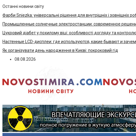
Останні новини світу
Фарби Sniezka: універсальні рішення для внутрішніх і зовнішніх ро
Промышленные солнечные электростанции: современное решени
Цукровий діабет у похилому віці: особливості догляду та контрол
Настенные LCD-дисплеи: где используются, какие бывают и заче
Як організувати день народження в Києві: покроковий гід
08.08.2026