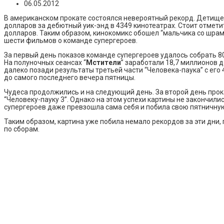
06.05.2012
В американском прокате состоялся невероятный рекорд. Детище 
долларов за дебютный уик-энд в 4349 кинотеатрах. Стоит отмет
долларов. Таким образом, кинокомикс обошел “мальчика со шрам
шести фильмов о команде супергероев.
За первый день показов команде супергероев удалось собрать 80
На полуночных сеансах “
Мстители
” заработали 18,7 миллионов 
далеко позади результаты третьей части “Человека-паука” с его
до самого последнего вечера пятницы.
Чудеса продолжились и на следующий день. За второй день прок
“Человеку-пауку 3”. Однако на этом успехи картины не закончили
супергероев даже превзошла сама себя и побила свою пятничную
Таким образом, картина уже побила немало рекордов за эти дни,
по сборам.