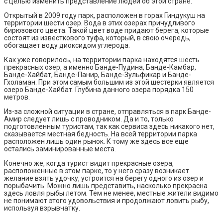
с целью изменить представление людей об этой стране.
Открытый в 2009 году парк, расположен в горах Гиндукуш на
территории шести озер. Вода в этих озерах причудливого
бирюзового цвета. Такой цвет воде придают берега, которые
состоят из известкового туфа, который, в свою очередь,
обогащает воду диоксидом углерода.
Как уже говорилось, на территории парка находятся шесть
прекрасных озер, а именно Банде-Пудина, Банде-Камбар,
Банде-Хайбат, Банде-Панир, Банде-Зульфикар и Банде-
Гхоламан. При этом самым большим из этой шестерки является
озеро Банде-Хайбат. Глубина данного озера порядка 150
метров.
Из-за сложной ситуации в стране, отправляться в парк Банде-
Амир следует лишь с проводником. Да и то, только
подготовленным туристам, так как сервиса здесь никакого нет,
сказывается местная бедность. На всей территории парка
расположен лишь один рынок. К тому же здесь все еще
остались заминированные места.
Конечно же, когда турист видит прекрасные озера,
расположенные в этом парке, то у него сразу возникает
желание взять удочку, устроится на берегу одного из озер и
порыбачить. Можно лишь представить, насколько прекрасна
здесь ловля рыбы летом. Тем не менее, местные жители видимо
не понимают этого удовольствия и продолжают ловить рыбу,
используя взрывчатку.