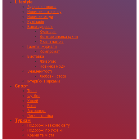
Lifestyle
Здоровʼя і краса
Новинки авторинку
Новинки моди
Кулінарія
Ваше здоровʼя
Кулінарія
Вегетаріанська кухня
У світі напоїв
Газети і журнали
Компромат
Виставка
Живопис
Новинки моди
Знаменитості
Любовні історії
Інтервʼю із зірками
Спорт
Теніс
Футбол
Хокей
Бокс
Автоспорт
Легка атлетіка
Туризм
Подорожі навколо світу
Подорожі по Україні
Країни та міста