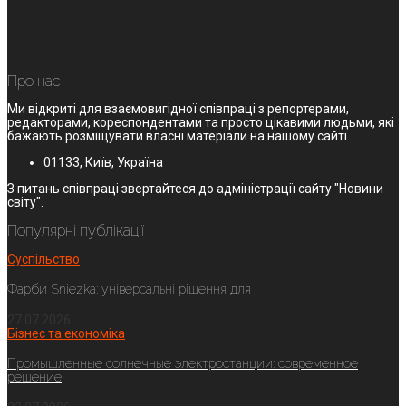
Про нас
Ми відкриті для взаємовигідної співпраці з репортерами,
редакторами, кореспондентами та просто цікавими людьми, які
бажають розміщувати власні матеріали на нашому сайті.
01133, Київ, Україна
З питань співпраці звертайтеся до адміністрації сайту "Новини
світу".
Популярні публікації
Суспільство
Фарби Sniezka: універсальні рішення для
27.07.2026
Бізнес та економіка
Промышленные солнечные электростанции: современное
решение