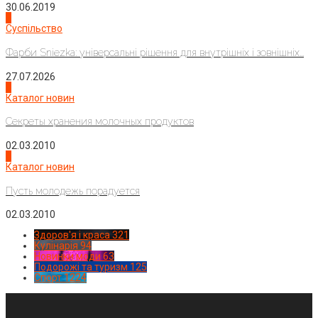
30.06.2019
2
Суспільство
Фарби Sniezka: універсальні рішення для внутрішніх і зовнішніх...
27.07.2026
3
Каталог новин
Секреты хранения молочных продуктов
02.03.2010
4
Каталог новин
Пусть молодежь порадуется
02.03.2010
Здоров'я і краса
321
Кулінарія
94
Новинки моди
63
Подорожі та туризм
125
Спорт
1224