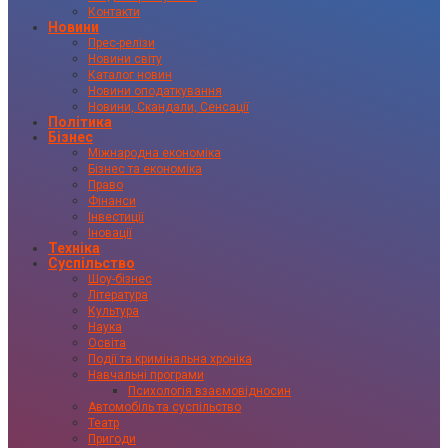
Контакти
Новини
Прес-релізи
Новини світу
Каталог новин
Новини оподаткування
Новини, Скандали, Сенсації
Політика
Бізнес
Міжнародна економіка
Бізнес та економіка
Право
Фінанси
Інвестиції
Іновації
Техніка
Суспільство
Шоу-бізнес
Література
Культура
Наука
Освіта
Події та кримінальна хроніка
Навчальні програми
Психологія взаємовідносин
Автомобіль та суспільство
Театр
Пригоди