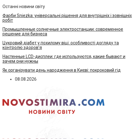
Останні новини світу
Фарби Sniezka: універсальні рішення для внутрішніх і зовнішніх
робіт
Промышленные солнечные электростанции: современное
решение для бизнеса
Цукровий діабет у похилому віці: особливості догляду та
контролю здоров’я
Настенные LCD-дисплеи: где используются, какие бывают и
зачем они нужны
Як організувати день народження в Києві: покроковий гід
08.08.2026