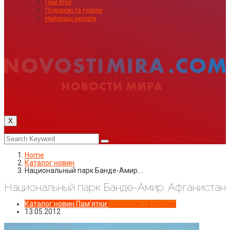
Пам’ятки
Подорожі та туризм
Найкращі курорти
X
Home
Каталог новин
Национальный парк Банде-Амир.…
Национальный парк Банде-Амир. Афганистан
Каталог новин
Пам'ятки
Подорожі та туризм
13.05.2012