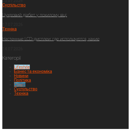
23.07.2026
Суспільство
Цукровий діабет у похилому віці:
17.07.2026
Техніка
Настенные LCD-дисплеи: где используются, какие
14.07.2026
Категорії
Lifestyle
Бізнес та економіка
Новини
Політика
Спорт
Суспільство
Техніка