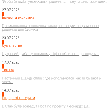
Фарби Sniezka: універсальні рішення для внутрішніх і зовнішніх...
27.07.2026
2
Бізнес та економіка
Промышленные солнечные электростанции: современное
решение для бизнеса
23.07.2026
3
Суспільство
Цукровий діабет у похилому віці: особливості догляду та...
17.07.2026
4
Техніка
Настенные LCD-дисплеи: где используются, какие бывают и
зачем...
14.07.2026
1
Подорожі та туризм
В Стамбуле возведут мост по проекту Леонардо Да...