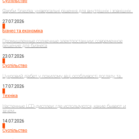
Суспільство
Фарби Sniezka: універсальні рішення для внутрішніх і зовнішніх...
27.07.2026
2
Бізнес та економіка
Промышленные солнечные электростанции: современное
решение для бизнеса
23.07.2026
3
Суспільство
Цукровий діабет у похилому віці: особливості догляду та...
17.07.2026
4
Техніка
Настенные LCD-дисплеи: где используются, какие бывают и
зачем...
14.07.2026
1
Суспільство