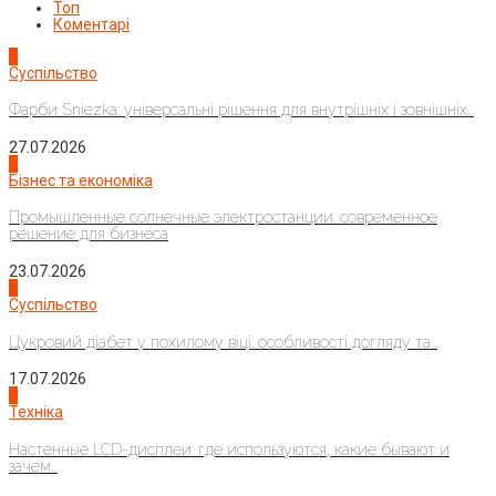
Топ
Коментарі
1
Суспільство
Фарби Sniezka: універсальні рішення для внутрішніх і зовнішніх...
27.07.2026
2
Бізнес та економіка
Промышленные солнечные электростанции: современное
решение для бизнеса
23.07.2026
3
Суспільство
Цукровий діабет у похилому віці: особливості догляду та...
17.07.2026
4
Техніка
Настенные LCD-дисплеи: где используются, какие бывают и
зачем...