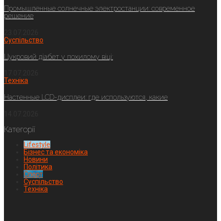
Промышленные солнечные электростанции: современное
решение
23.07.2026
Суспільство
Цукровий діабет у похилому віці:
17.07.2026
Техніка
Настенные LCD-дисплеи: где используются, какие
14.07.2026
Категорії
Lifestyle
Бізнес та економіка
Новини
Політика
Спорт
Суспільство
Техніка