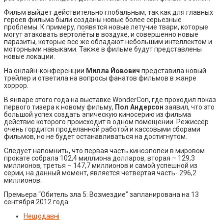
Фильм выйдет действительно глобальным, так как для главных
героев фильма были созданы новые более серьезные
проблемы. К примеру, появятся новые летучие твари, которые
могут атаковать вертолёты в воздухе, и совершенно новые
паразиты, которые всё же обладают небольшим интеллектом и
моторными навыками. Также в фильме будут представлены
новые локации.
На онлайн-конференции
Милла Йовович
представила новый
трейлер и ответила на вопросы фанатов фильмов в жанре
хоррор.
В январе этого года на выставке WonderCon, где проходил показ
первого тизера к новому фильму,
Пол Андерсон
заявил, что это
большой успех создать эпическую киносерию из фильма
действие которого происходит в одном помещении. Режиссёр
очень гордится проделанной работой и кассовыми сборами
фильмов, но не будет останавливаться на достигнутом.
Следует напомнить, что первая часть киноэпопеи в мировом
прокате собрала 102,4 миллиона долларов, вторая – 129,3
миллионов, третья – 147,7 миллионов и самой успешной из
серии, на данный момент, является четвёртая часть- 296,2
миллионов.
Премьера “Обитель зла 5: Возмездие” запланирована на 13
сентября 2012 года.
Нещодавні