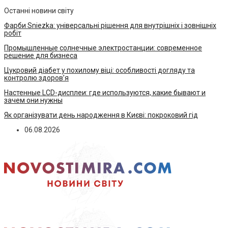
Останні новини світу
Фарби Sniezka: універсальні рішення для внутрішніх і зовнішніх
робіт
Промышленные солнечные электростанции: современное
решение для бизнеса
Цукровий діабет у похилому віці: особливості догляду та
контролю здоров’я
Настенные LCD-дисплеи: где используются, какие бывают и
зачем они нужны
Як організувати день народження в Києві: покроковий гід
06.08.2026