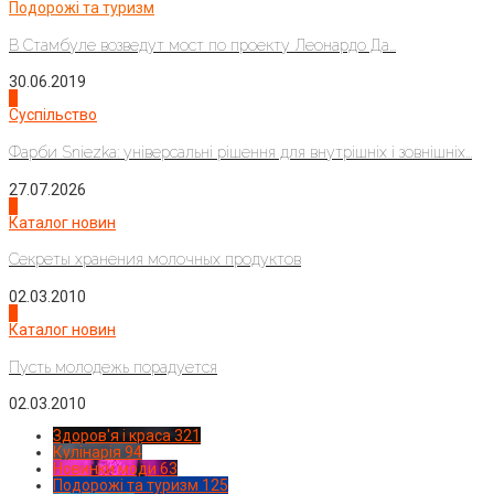
Подорожі та туризм
В Стамбуле возведут мост по проекту Леонардо Да...
30.06.2019
2
Суспільство
Фарби Sniezka: універсальні рішення для внутрішніх і зовнішніх...
27.07.2026
3
Каталог новин
Секреты хранения молочных продуктов
02.03.2010
4
Каталог новин
Пусть молодежь порадуется
02.03.2010
Здоров'я і краса
321
Кулінарія
94
Новинки моди
63
Подорожі та туризм
125