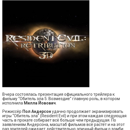
Вчера состоялась презентация официального трейлера к
фильму “Обитель зла 5: Возмездие” главную роль, в котором
исполнила
Милла Йовович
.
Режиссёр
Пол Андерсон
удачно продолжает экранизировать
игры “Обитель зла” (Resident Evil) и при этом каждая следующая
часть в прокате собирает всё больше чем предыдущая. По
заявлениям Андерсона, масштаб фильмов всё растёт и на этот
раз зрителей ожидает действительно эпичный фильм о зомби.