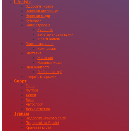
Lifestyle
Здоровʼя і краса
Новинки авторинку
Новинки моди
Кулінарія
Ваше здоровʼя
Кулінарія
Вегетаріанська кухня
У світі напоїв
Газети і журнали
Компромат
Виставка
Живопис
Новинки моди
Знаменитості
Любовні історії
Інтервʼю із зірками
Спорт
Теніс
Футбол
Хокей
Бокс
Автоспорт
Легка атлетіка
Туризм
Подорожі навколо світу
Подорожі по Україні
Країни та міста