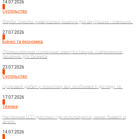
14.07.2026
1
Суспільство
Фарби Sniezka: універсальні рішення для внутрішніх і зовнішніх...
27.07.2026
2
Бізнес та економіка
Промышленные солнечные электростанции: современное
решение для бизнеса
23.07.2026
3
Суспільство
Цукровий діабет у похилому віці: особливості догляду та...
17.07.2026
4
Техніка
Настенные LCD-дисплеи: где используются, какие бывают и
зачем...
14.07.2026
1