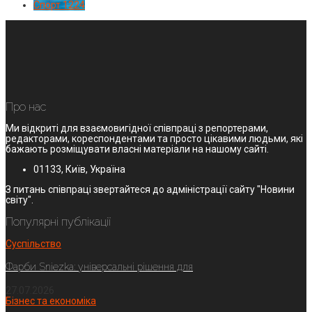
Спорт
1224
Про нас
Ми відкриті для взаємовигідної співпраці з репортерами,
редакторами, кореспондентами та просто цікавими людьми, які
бажають розміщувати власні матеріали на нашому сайті.
01133, Київ, Україна
З питань співпраці звертайтеся до адміністрації сайту "Новини
світу".
Популярні публікації
Суспільство
Фарби Sniezka: універсальні рішення для
27.07.2026
Бізнес та економіка