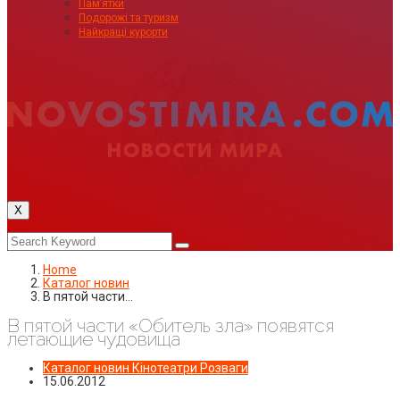
Пам’ятки
Подорожі та туризм
Найкращі курорти
X
Home
Каталог новин
В пятой части…
В пятой части «Обитель зла» появятся
летающие чудовища
Каталог новин
Кінотеатри
Розваги
15.06.2012