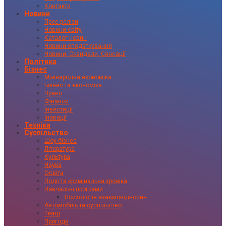
Контакти
Новини
Прес-релізи
Новини світу
Каталог новин
Новини оподаткування
Новини, Скандали, Сенсації
Політика
Бізнес
Міжнародна економіка
Бізнес та економіка
Право
Фінанси
Інвестиції
Іновації
Техніка
Суспільство
Шоу-бізнес
Література
Культура
Наука
Освіта
Події та кримінальна хроніка
Навчальні програми
Психологія взаємовідносин
Автомобіль та суспільство
Театр
Пригоди