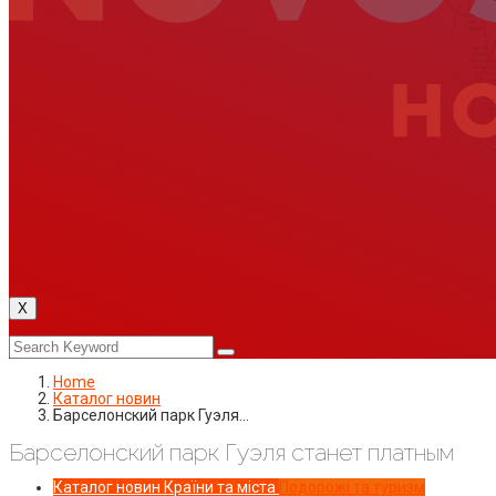
X
Home
Каталог новин
Барселонский парк Гуэля…
Барселонский парк Гуэля станет платным
Каталог новин
Країни та міста
Подорожі та туризм