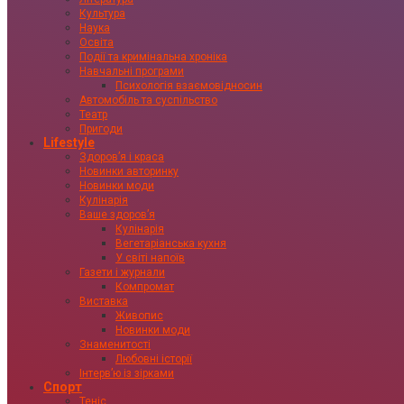
Культура
Наука
Освіта
Події та кримінальна хроніка
Навчальні програми
Психологія взаємовідносин
Автомобіль та суспільство
Театр
Пригоди
Lifestyle
Здоровʼя і краса
Новинки авторинку
Новинки моди
Кулінарія
Ваше здоровʼя
Кулінарія
Вегетаріанська кухня
У світі напоїв
Газети і журнали
Компромат
Виставка
Живопис
Новинки моди
Знаменитості
Любовні історії
Інтервʼю із зірками
Спорт
Теніс