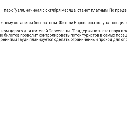
 парк Гуэля, начиная с октября месяца, станет платным. По пред
режнему останется бесплатным. Жители Барселоны получат специа
ком дорого для жителей Барселоны. “Поддерживать этот парк в х
ие билетов позволит контролировать поток туристов в самых посещ
ворениями Гауди планируется сделать ограниченный проход для о