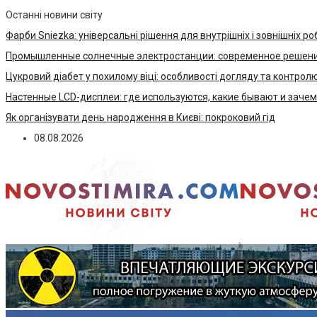
Останні новини світу
Фарби Sniezka: універсальні рішення для внутрішніх і зовнішніх ро
Промышленные солнечные электростанции: современное решени
Цукровий діабет у похилому віці: особливості догляду та контрол
Настенные LCD-дисплеи: где используются, какие бывают и заче
Як організувати день народження в Києві: покроковий гід
08.08.2026