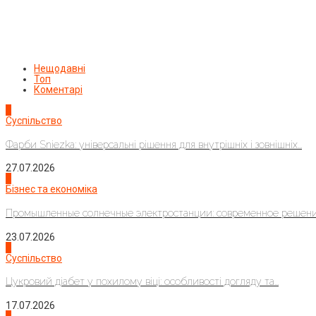
Нещодавні
Топ
Коментарі
1
Суспільство
Фарби Sniezka: універсальні рішення для внутрішніх і зовнішніх...
27.07.2026
2
Бізнес та економіка
Промышленные солнечные электростанции: современное решени
23.07.2026
3
Суспільство
Цукровий діабет у похилому віці: особливості догляду та...
17.07.2026
4