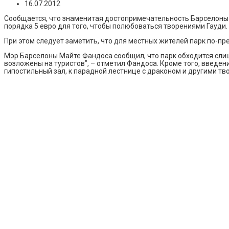
16.07.2012
Сообщается, что знаменитая достопримечательность Барселоны –
порядка 5 евро для того, чтобы полюбоваться творениями Гауди.
При этом следует заметить, что для местных жителей парк по-п
Мэр Барселоны Майте Фандоса сообщил, что парк обходится слиш
возложены на туристов”, – отметил Фандоса. Кроме того, введен
гипостильный зал, к парадной лестнице с драконом и другими т