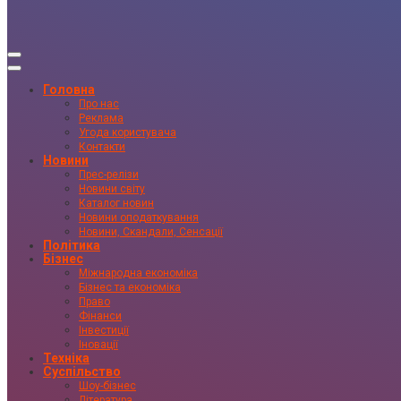
Головна
Про нас
Реклама
Угода користувача
Контакти
Новини
Прес-релізи
Новини світу
Каталог новин
Новини оподаткування
Новини, Скандали, Сенсації
Політика
Бізнес
Міжнародна економіка
Бізнес та економіка
Право
Фінанси
Інвестиції
Іновації
Техніка
Суспільство
Шоу-бізнес
Література