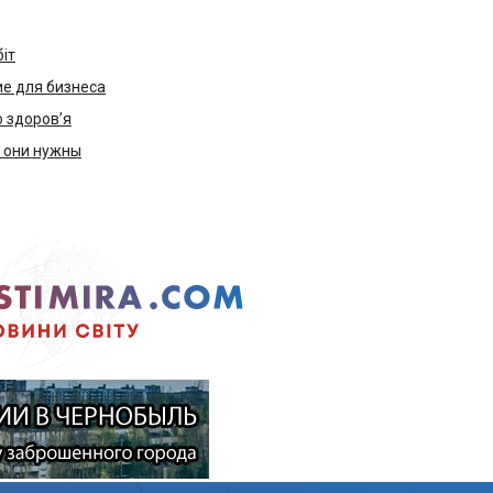
біт
е для бизнеса
ю здоров’я
м они нужны