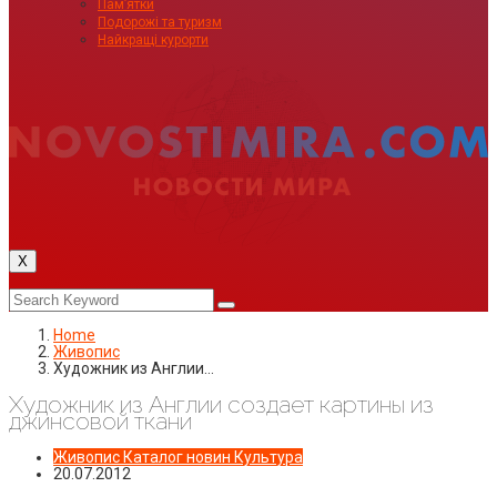
Пам’ятки
Подорожі та туризм
Найкращі курорти
X
Home
Живопис
Художник из Англии…
Художник из Англии создает картины из
джинсовой ткани
Живопис
Каталог новин
Культура
20.07.2012