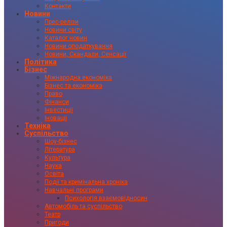
Контакти
Новини
Прес-релізи
Новини світу
Каталог новин
Новини оподаткування
Новини, Скандали, Сенсації
Політика
Бізнес
Міжнародна економіка
Бізнес та економіка
Право
Фінанси
Інвестиції
Іновації
Техніка
Суспільство
Шоу-бізнес
Література
Культура
Наука
Освіта
Події та кримінальна хроніка
Навчальні програми
Психологія взаємовідносин
Автомобіль та суспільство
Театр
Пригоди