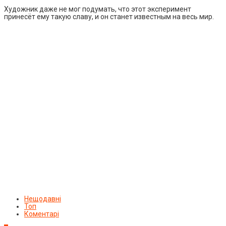
Художник даже не мог подумать, что этот эксперимент
принесёт ему такую славу, и он станет известным на весь мир.
Нещодавні
Топ
Коментарі