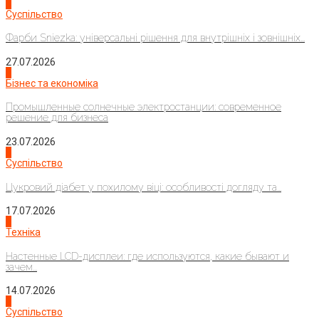
1
Суспільство
Фарби Sniezka: універсальні рішення для внутрішніх і зовнішніх...
27.07.2026
2
Бізнес та економіка
Промышленные солнечные электростанции: современное
решение для бизнеса
23.07.2026
3
Суспільство
Цукровий діабет у похилому віці: особливості догляду та...
17.07.2026
4
Техніка
Настенные LCD-дисплеи: где используются, какие бывают и
зачем...
14.07.2026
1
Суспільство