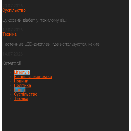
23.07.2026
Суспільство
Цукровий діабет у похилому віці:
17.07.2026
Техніка
Настенные LCD-дисплеи: где используются, какие
14.07.2026
Категорії
Lifestyle
Бізнес та економіка
Новини
Політика
Спорт
Суспільство
Техніка