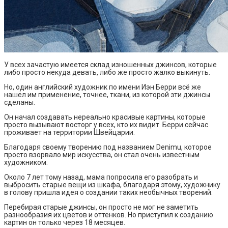
У всех зачастую имеется склад изношенных джинсов, которые
либо просто некуда девать, либо же просто жалко выкинуть.
Но, один английский художник по имени Иэн Берри всё же
нашёл им применение, точнее, ткани, из которой эти джинсы
сделаны.
Он начал создавать нереально красивые картины, которые
просто вызывают восторг у всех, кто их видит. Берри сейчас
проживает на территории Швейцарии.
Благодаря своему творению под названием Denimu, которое
просто взорвало мир искусства, он стал очень известным
художником.
Около 7 лет тому назад, мама попросила его разобрать и
выбросить старые вещи из шкафа, благодаря этому, художнику
в голову пришла идея о создании таких необычных творений.
Перебирая старые джинсы, он просто не мог не заметить
разнообразия их цветов и оттенков. Но приступил к созданию
картин он только через 18 месяцев.