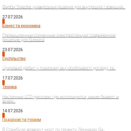
Фарби Sniezka: універсальні рішення для внутрішніх і зовнішніх...
27.07.2026
2
Бізнес та економіка
Промышленные солнечные электростанции: современное
решение для бизнеса
23.07.2026
3
Суспільство
Цукровий діабет у похилому віці: особливості догляду та...
17.07.2026
4
Техніка
Настенные LCD-дисплеи: где используются, какие бывают и
зачем...
14.07.2026
1
Подорожі та туризм
В Стамбуле возведут мост по проекту Леонардо Да...