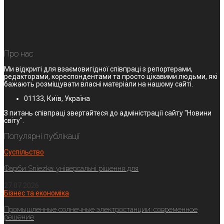
Про нас
Ми відкриті для взаємовигідної співпраці з репортерами,
редакторами, кореспондентами та просто цікавими людьми, які
бажають розміщувати власні матеріали на нашому сайті.
01133, Київ, Україна
З питань співпраці звертайтеся до адміністрації сайту "Новини
світу".
Популярні публікації
Суспільство
Фарби Sniezka: універсальні рішення для
27.07.2026
Бізнес та економіка
Промышленные солнечные электростанции: современное
решение