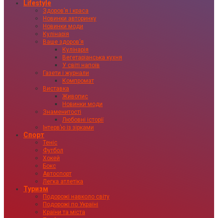
Lifestyle
Здоровʼя і краса
Новинки авторинку
Новинки моди
Кулінарія
Ваше здоровʼя
Кулінарія
Вегетаріанська кухня
У світі напоїв
Газети і журнали
Компромат
Виставка
Живопис
Новинки моди
Знаменитості
Любовні історії
Інтервʼю із зірками
Спорт
Теніс
Футбол
Хокей
Бокс
Автоспорт
Легка атлетіка
Туризм
Подорожі навколо світу
Подорожі по Україні
Країни та міста