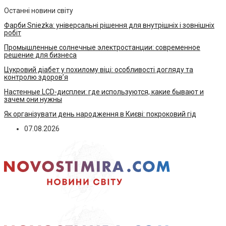
Останні новини світу
Фарби Sniezka: універсальні рішення для внутрішніх і зовнішніх
робіт
Промышленные солнечные электростанции: современное
решение для бизнеса
Цукровий діабет у похилому віці: особливості догляду та
контролю здоров’я
Настенные LCD-дисплеи: где используются, какие бывают и
зачем они нужны
Як організувати день народження в Києві: покроковий гід
07.08.2026