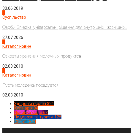
30.06.2019
2
Суспільство
Фарби Sniezka: універсальні рішення для внутрішніх і зовнішніх...
27.07.2026
3
Каталог новин
Секреты хранения молочных продуктов
02.03.2010
4
Каталог новин
Пусть молодежь порадуется
02.03.2010
Здоров'я і краса
321
Кулінарія
94
Новинки моди
63
Подорожі та туризм
125
Спорт
1224