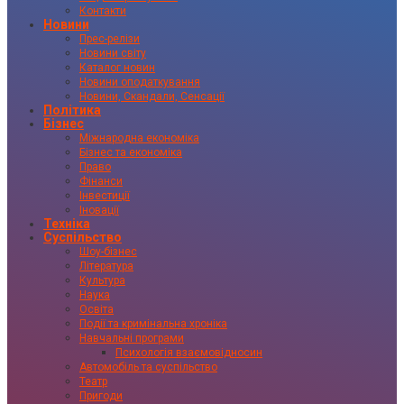
Контакти
Новини
Прес-релізи
Новини світу
Каталог новин
Новини оподаткування
Новини, Скандали, Сенсації
Політика
Бізнес
Міжнародна економіка
Бізнес та економіка
Право
Фінанси
Інвестиції
Іновації
Техніка
Суспільство
Шоу-бізнес
Література
Культура
Наука
Освіта
Події та кримінальна хроніка
Навчальні програми
Психологія взаємовідносин
Автомобіль та суспільство
Театр
Пригоди