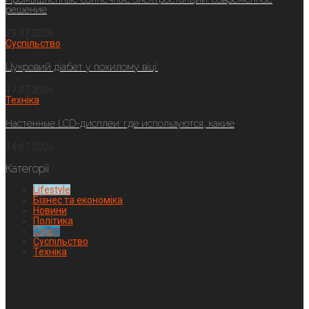
решение
23.07.2026
Суспільство
Цукровий діабет у похилому віці:
17.07.2026
Техніка
Настенные LCD-дисплеи: где используются, какие
14.07.2026
Категорії
Lifestyle
Бізнес та економіка
Новини
Політика
Спорт
Суспільство
Техніка