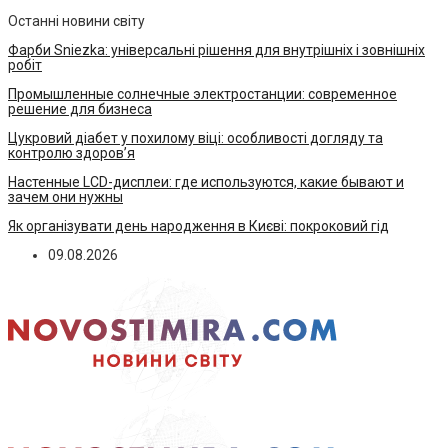
Останні новини світу
Фарби Sniezka: універсальні рішення для внутрішніх і зовнішніх
робіт
Промышленные солнечные электростанции: современное
решение для бизнеса
Цукровий діабет у похилому віці: особливості догляду та
контролю здоров’я
Настенные LCD-дисплеи: где используются, какие бывают и
зачем они нужны
Як організувати день народження в Києві: покроковий гід
09.08.2026