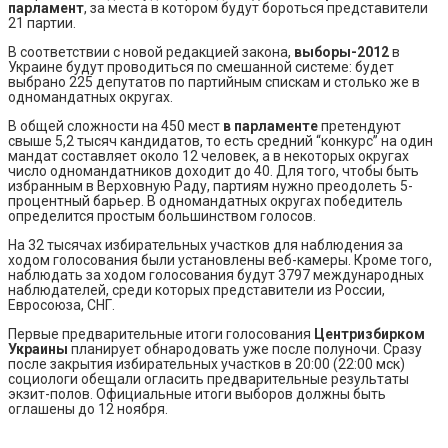
парламент
, за места в котором будут бороться представители
21 партии.
В соответствии с новой редакцией закона,
выборы-2012
в
Украине будут проводиться по смешанной системе: будет
выбрано 225 депутатов по партийным спискам и столько же в
одномандатных округах.
В общей сложности на 450 мест
в парламенте
претендуют
свыше 5,2 тысяч кандидатов, то есть средний “конкурс” на один
мандат составляет около 12 человек, а в некоторых округах
число одномандатников доходит до 40. Для того, чтобы быть
избранным в Верховную Раду, партиям нужно преодолеть 5-
процентный барьер. В одномандатных округах победитель
определится простым большинством голосов.
На 32 тысячах избирательных участков для наблюдения за
ходом голосования были установлены веб-камеры. Кроме того,
наблюдать за ходом голосования будут 3797 международных
наблюдателей, среди которых представители из России,
Евросоюза, СНГ.
Первые предварительные итоги голосования
Центризбирком
Украины
планирует обнародовать уже после полуночи. Сразу
после закрытия избирательных участков в 20:00 (22:00 мск)
социологи обещали огласить предварительные результаты
экзит-полов. Официальные итоги выборов должны быть
оглашены до 12 ноября.