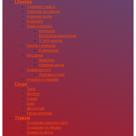
Lifestyle
Здоровʼя і краса
Новинки авторинку
Новинки моди
Кулінарія
Ваше здоровʼя
Кулінарія
Вегетаріанська кухня
У світі напоїв
Газети і журнали
Компромат
Виставка
Живопис
Новинки моди
Знаменитості
Любовні історії
Інтервʼю із зірками
Спорт
Теніс
Футбол
Хокей
Бокс
Автоспорт
Легка атлетіка
Туризм
Подорожі навколо світу
Подорожі по Україні
Країни та міста