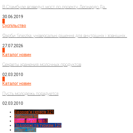
В Стамбуле возведут мост по проекту Леонардо Да...
30.06.2019
2
Суспільство
Фарби Sniezka: універсальні рішення для внутрішніх і зовнішніх...
27.07.2026
3
Каталог новин
Секреты хранения молочных продуктов
02.03.2010
4
Каталог новин
Пусть молодежь порадуется
02.03.2010
Здоров'я і краса
321
Кулінарія
94
Новинки моди
63
Подорожі та туризм
125
Спорт
1224