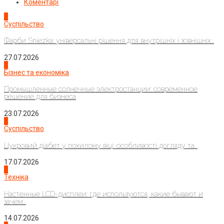
Коментарі
1
Суспільство
Фарби Sniezka: універсальні рішення для внутрішніх і зовнішніх...
27.07.2026
2
Бізнес та економіка
Промышленные солнечные электростанции: современное
решение для бизнеса
23.07.2026
3
Суспільство
Цукровий діабет у похилому віці: особливості догляду та...
17.07.2026
4
Техніка
Настенные LCD-дисплеи: где используются, какие бывают и
зачем...
14.07.2026