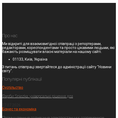
Про нас
Ми відкриті для взаємовигідної співпраці з репортерами,
редакторами, кореспондентами та просто цікавими людьми, які
бажають розміщувати власні матеріали на нашому сайті.
01133, Київ, Україна
З питань співпраці звертайтеся до адміністрації сайту "Новини
світу".
Популярні публікації
Суспільство
Фарби Sniezka: універсальні рішення для
27.07.2026
Бізнес та економіка
Промышленные солнечные электростанции: современное