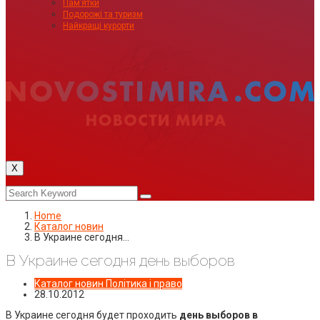
Пам’ятки
Подорожі та туризм
Найкращі курорти
X
Home
Каталог новин
В Украине сегодня…
В Украине сегодня день выборов
Каталог новин
Політика і право
28.10.2012
В Украине сегодня будет проходить
день выборов в