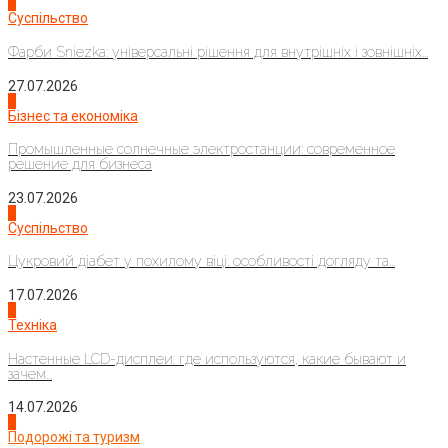
1
Суспільство
Фарби Sniezka: універсальні рішення для внутрішніх і зовнішніх...
27.07.2026
2
Бізнес та економіка
Промышленные солнечные электростанции: современное
решение для бизнеса
23.07.2026
3
Суспільство
Цукровий діабет у похилому віці: особливості догляду та...
17.07.2026
4
Техніка
Настенные LCD-дисплеи: где используются, какие бывают и
зачем...
14.07.2026
1
Подорожі та туризм