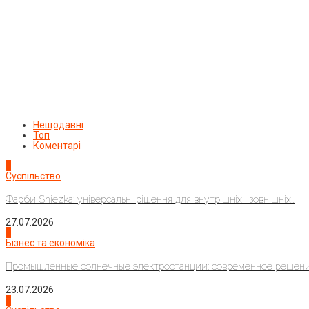
Нещодавні
Топ
Коментарі
1
Суспільство
Фарби Sniezka: універсальні рішення для внутрішніх і зовнішніх...
27.07.2026
2
Бізнес та економіка
Промышленные солнечные электростанции: современное решени
23.07.2026
3