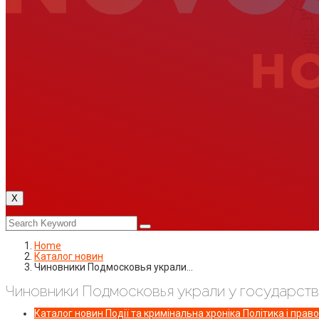
X
Home
Каталог новин
Чиновники Подмосковья украли…
Чиновники Подмосковья украли у государств
Каталог новин
Події та кримінальна хроніка
Політика і право