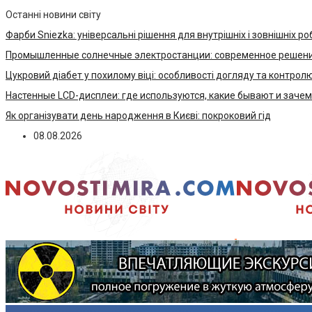
Останні новини світу
Фарби Sniezka: універсальні рішення для внутрішніх і зовнішніх ро
Промышленные солнечные электростанции: современное решени
Цукровий діабет у похилому віці: особливості догляду та контрол
Настенные LCD-дисплеи: где используются, какие бывают и заче
Як організувати день народження в Києві: покроковий гід
08.08.2026