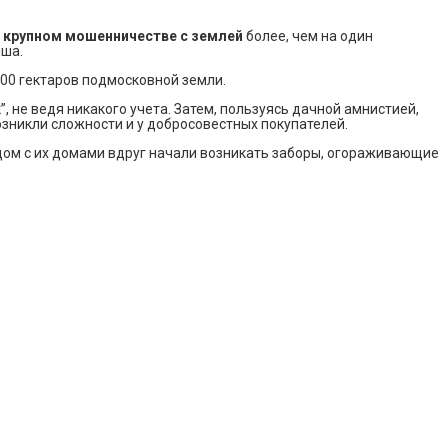
 крупном мошенничестве с землей
более, чем на один
пша.
00 гектаров подмосковной земли.
к”, не ведя никакого учета. Затем, пользуясь дачной амнистией,
зникли сложности и у добросовестных покупателей.
ядом с их домами вдруг начали возникать заборы, огораживающие