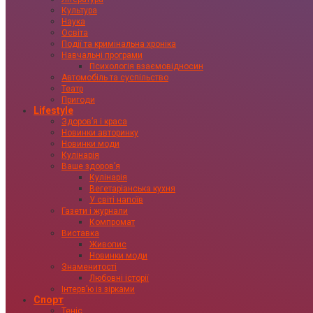
Культура
Наука
Освіта
Події та кримінальна хроніка
Навчальні програми
Психологія взаємовідносин
Автомобіль та суспільство
Театр
Пригоди
Lifestyle
Здоровʼя і краса
Новинки авторинку
Новинки моди
Кулінарія
Ваше здоровʼя
Кулінарія
Вегетаріанська кухня
У світі напоїв
Газети і журнали
Компромат
Виставка
Живопис
Новинки моди
Знаменитості
Любовні історії
Інтервʼю із зірками
Спорт
Теніс