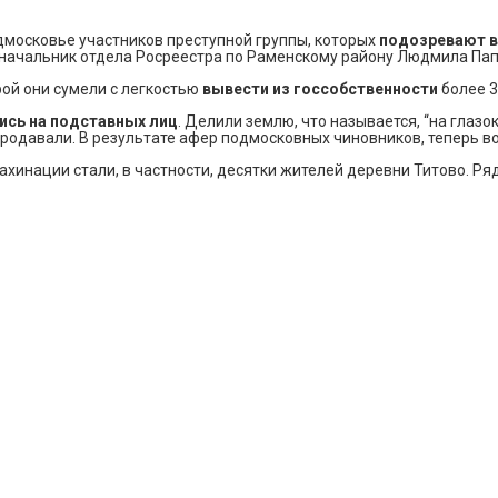
дмосковье участников преступной группы, которых
подозревают в
е начальник отдела Росреестра по Раменскому району Людмила Па
ой они сумели с легкостью
вывести из госсобственности
более 3
ись на подставных лиц
. Делили землю, что называется, “на глазо
родавали. В результате афер подмосковных чиновников, теперь во
ахинации стали, в частности, десятки жителей деревни Титово. Р