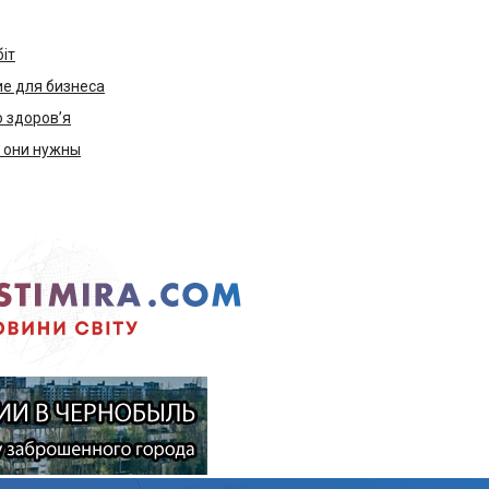
біт
е для бизнеса
ю здоров’я
м они нужны