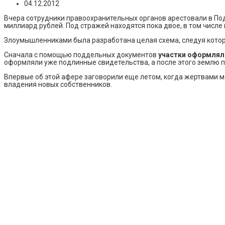
04.12.2012
Вчера сотрудники правоохранительных органов арестовали в По
миллиард рублей. Под стражей находятся пока двое, в том числ
Злоумышленниками была разработана целая схема, следуя котор
Сначала с помощью поддельных документов
участки оформлял
оформляли уже подлинные свидетельства, а после этого землю п
Впервые об этой афере заговорили еще летом, когда жертвами м
владения новых собственников.