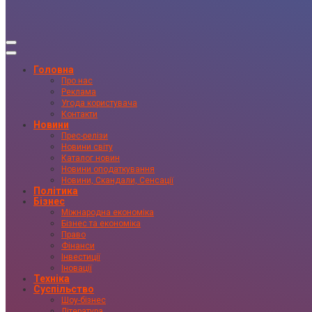
Головна
Про нас
Реклама
Угода користувача
Контакти
Новини
Прес-релізи
Новини світу
Каталог новин
Новини оподаткування
Новини, Скандали, Сенсації
Політика
Бізнес
Міжнародна економіка
Бізнес та економіка
Право
Фінанси
Інвестиції
Іновації
Техніка
Суспільство
Шоу-бізнес
Література