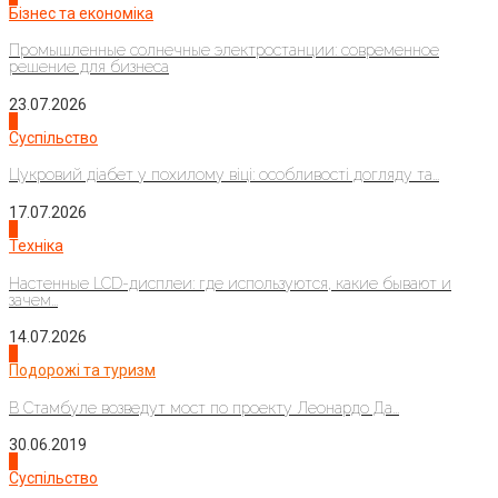
Бізнес та економіка
Промышленные солнечные электростанции: современное
решение для бизнеса
23.07.2026
3
Суспільство
Цукровий діабет у похилому віці: особливості догляду та...
17.07.2026
4
Техніка
Настенные LCD-дисплеи: где используются, какие бывают и
зачем...
14.07.2026
1
Подорожі та туризм
В Стамбуле возведут мост по проекту Леонардо Да...
30.06.2019
2
Суспільство