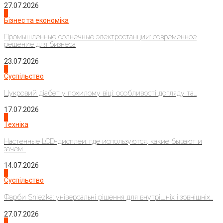
27.07.2026
2
Бізнес та економіка
Промышленные солнечные электростанции: современное
решение для бизнеса
23.07.2026
3
Суспільство
Цукровий діабет у похилому віці: особливості догляду та...
17.07.2026
4
Техніка
Настенные LCD-дисплеи: где используются, какие бывают и
зачем...
14.07.2026
1
Суспільство
Фарби Sniezka: універсальні рішення для внутрішніх і зовнішніх...
27.07.2026
2