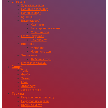
Lifestyle
Здоровʼя і краса
Новинки авторинку
Новинки моди
Кулінарія
Ваше здоровʼя
Кулінарія
Вегетаріанська кухня
У світі напоїв
Газети і журнали
Компромат
Виставка
Живопис
Новинки моди
Знаменитості
Любовні історії
Інтервʼю із зірками
Спорт
Теніс
Футбол
Хокей
Бокс
Автоспорт
Легка атлетіка
Туризм
Подорожі навколо світу
Подорожі по Україні
Країни та міста