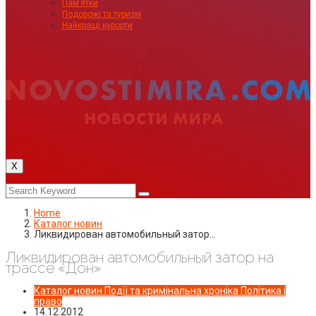
Пам’ятки
Подорожі та туризм
Найкращі курорти
X
Home
Каталог новин
Ликвидирован автомобильный затор…
Ликвидирован автомобильный затор на
трассе «Дон»
Каталог новин
Події та кримінальна хроніка
Політика і
право
14.12.2012