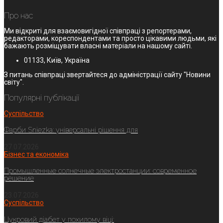
Про нас
Ми відкриті для взаємовигідної співпраці з репортерами,
редакторами, кореспондентами та просто цікавими людьми, які
бажають розміщувати власні матеріали на нашому сайті.
01133, Київ, Україна
З питань співпраці звертайтеся до адміністрації сайту "Новини
світу".
Популярні публікації
Суспільство
Фарби Sniezka: універсальні рішення для
27.07.2026
Бізнес та економіка
Промышленные солнечные электростанции: современное
решение
23.07.2026
Суспільство
Цукровий діабет у похилому віці: