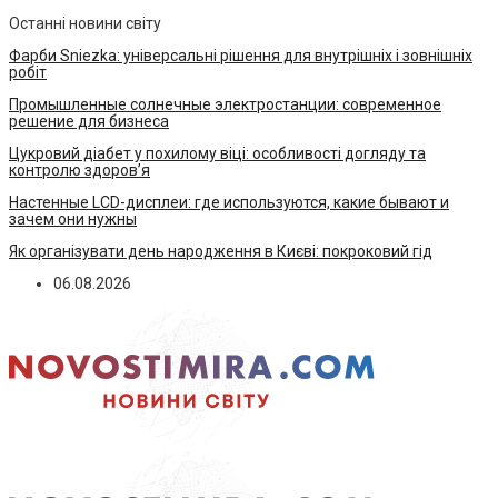
Останні новини світу
Фарби Sniezka: універсальні рішення для внутрішніх і зовнішніх
робіт
Промышленные солнечные электростанции: современное
решение для бизнеса
Цукровий діабет у похилому віці: особливості догляду та
контролю здоров’я
Настенные LCD-дисплеи: где используются, какие бывают и
зачем они нужны
Як організувати день народження в Києві: покроковий гід
06.08.2026