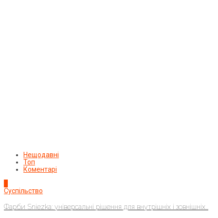
Нещодавні
Топ
Коментарі
1
Суспільство
Фарби Sniezka: універсальні рішення для внутрішніх і зовнішніх...