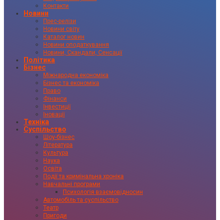
Контакти
Новини
Прес-релізи
Новини світу
Каталог новин
Новини оподаткування
Новини, Скандали, Сенсації
Політика
Бізнес
Міжнародна економіка
Бізнес та економіка
Право
Фінанси
Інвестиції
Іновації
Техніка
Суспільство
Шоу-бізнес
Література
Культура
Наука
Освіта
Події та кримінальна хроніка
Навчальні програми
Психологія взаємовідносин
Автомобіль та суспільство
Театр
Пригоди