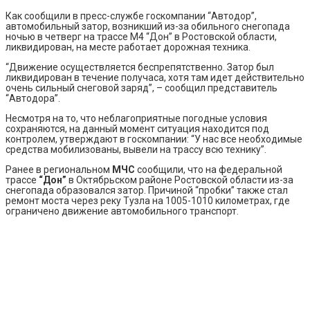
Как сообщили в пресс-службе госкомпании “Автодор”,
автомобильный затор, возникший из-за обильного снегопада
ночью в четверг на трассе М4 “Дон” в Ростовской области,
ликвидирован, на месте работает дорожная техника.
“Движение осуществляется беспрепятственно. Затор был
ликвидирован в течение получаса, хотя там идет действительно
очень сильный снеговой заряд”, – сообщил представитель
“Автодора”.
Несмотря на то, что неблагоприятные погодные условия
сохраняются, на данный момент ситуация находится под
контролем, утверждают в госкомпании: “У нас все необходимые
средства мобилизованы, вывели на трассу всю технику”.
Ранее в региональном
МЧС
сообщили, что на федеральной
трассе
“Дон”
в Октябрьском районе Ростовской области из-за
снегопада образовался затор. Причиной “пробки” также стал
ремонт моста через реку Тузла на 1005-1010 километрах, где
ограничено движение автомобильного транспорт.