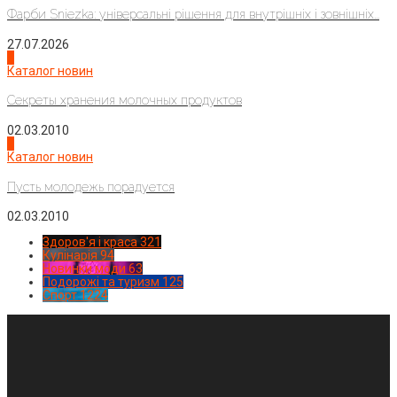
Фарби Sniezka: універсальні рішення для внутрішніх і зовнішніх...
27.07.2026
3
Каталог новин
Секреты хранения молочных продуктов
02.03.2010
4
Каталог новин
Пусть молодежь порадуется
02.03.2010
Здоров'я і краса
321
Кулінарія
94
Новинки моди
63
Подорожі та туризм
125
Спорт
1224