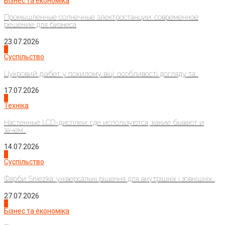
Бізнес та економіка
Промышленные солнечные электростанции: современное
решение для бизнеса
23.07.2026
3
Суспільство
Цукровий діабет у похилому віці: особливості догляду та...
17.07.2026
4
Техніка
Настенные LCD-дисплеи: где используются, какие бывают и
зачем...
14.07.2026
1
Суспільство
Фарби Sniezka: універсальні рішення для внутрішніх і зовнішніх...
27.07.2026
2
Бізнес та економіка