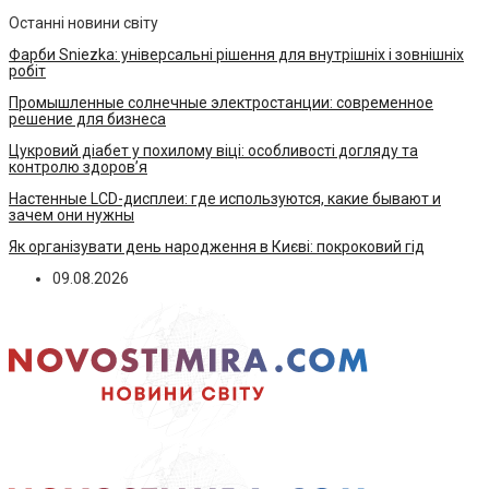
Останні новини світу
Фарби Sniezka: універсальні рішення для внутрішніх і зовнішніх
робіт
Промышленные солнечные электростанции: современное
решение для бизнеса
Цукровий діабет у похилому віці: особливості догляду та
контролю здоров’я
Настенные LCD-дисплеи: где используются, какие бывают и
зачем они нужны
Як організувати день народження в Києві: покроковий гід
09.08.2026