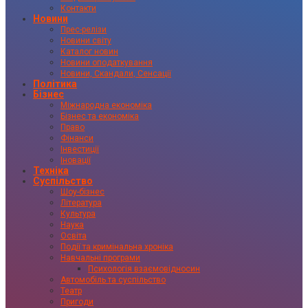
Контакти
Новини
Прес-релізи
Новини світу
Каталог новин
Новини оподаткування
Новини, Скандали, Сенсації
Політика
Бізнес
Міжнародна економіка
Бізнес та економіка
Право
Фінанси
Інвестиції
Іновації
Техніка
Суспільство
Шоу-бізнес
Література
Культура
Наука
Освіта
Події та кримінальна хроніка
Навчальні програми
Психологія взаємовідносин
Автомобіль та суспільство
Театр
Пригоди