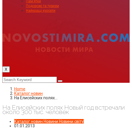
Пам’ятки
Подорожі та туризм
Найкращі курорти
X
Home
Каталог новин
На Елисейских полях…
На Елисейских полях Новый год встречали
около 300 тыс. человек
Каталог новин
Новини
Новини світу
01.01.2013