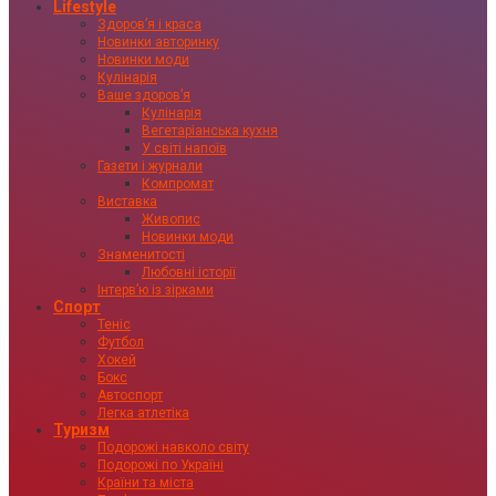
Lifestyle
Здоровʼя і краса
Новинки авторинку
Новинки моди
Кулінарія
Ваше здоровʼя
Кулінарія
Вегетаріанська кухня
У світі напоїв
Газети і журнали
Компромат
Виставка
Живопис
Новинки моди
Знаменитості
Любовні історії
Інтервʼю із зірками
Спорт
Теніс
Футбол
Хокей
Бокс
Автоспорт
Легка атлетіка
Туризм
Подорожі навколо світу
Подорожі по Україні
Країни та міста