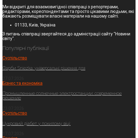
Ми відкриті для взаємовигідної співпраці з репортерами,
редакторами, кореспондентами та просто цікавими людьми, які
бажають розміщувати власні матеріали на нашому сайті.
01133, Київ, Україна
З питань співпраці звертайтеся до адміністрації сайту "Новини
світу".
Популярні публікації
Суспільство
Фарби Sniezka: універсальні рішення для
27.07.2026
Бізнес та економіка
Промышленные солнечные электростанции: современное
решение
23.07.2026
Суспільство
Цукровий діабет у похилому віці:
17.07.2026