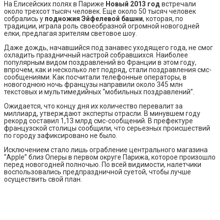
На Елисейских полях в Париже
Новый 2013 год
встречали
около трехсот тысяч человек. Еще около 50 тысяч человек
собрались у
подножия Эйфелевой башни
, которая, по
традиции, играла роль своеобразной огромной новогодней
елки, предлагая зрителям световое шоу.
Даже дождь, начавшийся под занавес уходящего года, не смог
охладить праздничный настрой собравшихся. Наиболее
популярным видом поздравлений во Франции в этом году,
впрочем, как и несколько лет подряд, стали поздравления смс-
сообщениями. Как посчитали телефонные операторы, в
новогоднюю ночь французы направили около 345 млн
текстовых и мультимедийных “мобильных поздравлений”.
Ожидается, что концу дня их количество перевалит за
миллиард, утверждают эксперты отрасли. В минувшем году
рекорд составил 1,13 млрд смс-сообщений. В префектуре
французской столицы сообщили, что серьезных происшествий
по городу зафиксировано не было.
Исключением стало лишь ограбление центрального магазина
“Apple” близ Оперы в первом округе Парижа, которое произошло
перед новогодней полночью. По всей видимости, налетчики
воспользовались предпраздничной суетой, чтобы лучше
осуществить свой план.