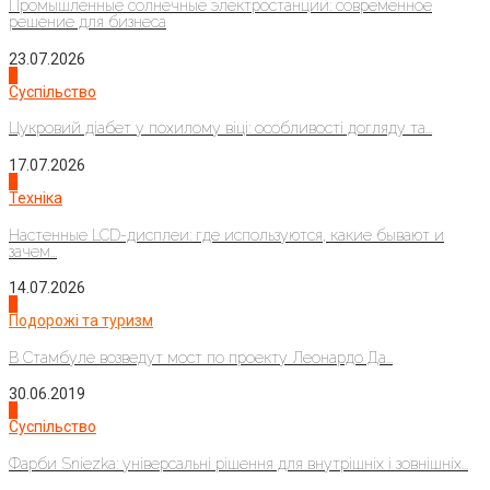
Промышленные солнечные электростанции: современное
решение для бизнеса
23.07.2026
3
Суспільство
Цукровий діабет у похилому віці: особливості догляду та...
17.07.2026
4
Техніка
Настенные LCD-дисплеи: где используются, какие бывают и
зачем...
14.07.2026
1
Подорожі та туризм
В Стамбуле возведут мост по проекту Леонардо Да...
30.06.2019
2
Суспільство
Фарби Sniezka: універсальні рішення для внутрішніх і зовнішніх...