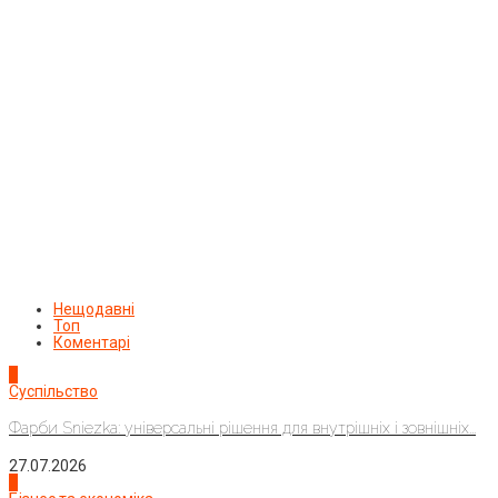
Нещодавні
Топ
Коментарі
1
Суспільство
Фарби Sniezka: універсальні рішення для внутрішніх і зовнішніх...
27.07.2026
2