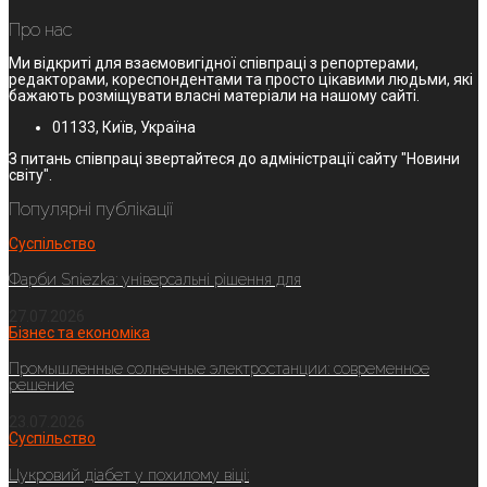
Про нас
Ми відкриті для взаємовигідної співпраці з репортерами,
редакторами, кореспондентами та просто цікавими людьми, які
бажають розміщувати власні матеріали на нашому сайті.
01133, Київ, Україна
З питань співпраці звертайтеся до адміністрації сайту "Новини
світу".
Популярні публікації
Суспільство
Фарби Sniezka: універсальні рішення для
27.07.2026
Бізнес та економіка
Промышленные солнечные электростанции: современное
решение
23.07.2026
Суспільство
Цукровий діабет у похилому віці: