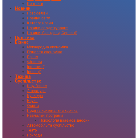
Контакти
Новини
Прес-релізи
Новини світу
Каталог новин
Новини оподаткування
Новини, Скандали, Сенсації
Політика
Бізнес
Міжнародна економіка
Бізнес та економіка
Право
Фінанси
Інвестиції
Іновації
Техніка
Суспільство
Шоу-бізнес
Література
Культура
Наука
Освіта
Події та кримінальна хроніка
Навчальні програми
Психологія взаємовідносин
Автомобіль та суспільство
Театр
Пригоди