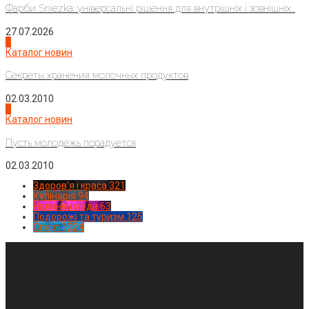
Фарби Sniezka: універсальні рішення для внутрішніх і зовнішніх...
27.07.2026
3
Каталог новин
Секреты хранения молочных продуктов
02.03.2010
4
Каталог новин
Пусть молодежь порадуется
02.03.2010
Здоров'я і краса
321
Кулінарія
94
Новинки моди
63
Подорожі та туризм
125
Спорт
1224