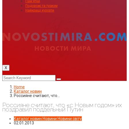
Пам’ятки
Подорожі та туризм
Найкращі курорти
X
Home
Каталог новин
Россияне считают, что…
Россияне считают, что «с Новым годом» их
поздравил поддельный Путин
Каталог новин
Новини
Новини світу
02.01.2013