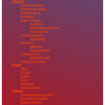
Lifestyle
Здоровʼя і краса
Новинки авторинку
Новинки моди
Кулінарія
Ваше здоровʼя
Кулінарія
Вегетаріанська кухня
У світі напоїв
Газети і журнали
Компромат
Виставка
Живопис
Новинки моди
Знаменитості
Любовні історії
Інтервʼю із зірками
Спорт
Теніс
Футбол
Хокей
Бокс
Автоспорт
Легка атлетіка
Туризм
Подорожі навколо світу
Подорожі по Україні
Країни та міста