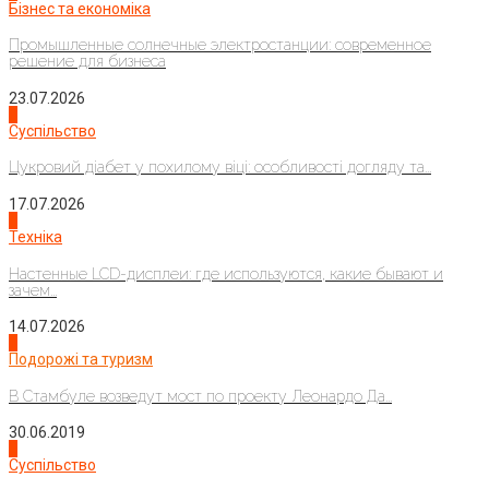
Бізнес та економіка
Промышленные солнечные электростанции: современное
решение для бизнеса
23.07.2026
3
Суспільство
Цукровий діабет у похилому віці: особливості догляду та...
17.07.2026
4
Техніка
Настенные LCD-дисплеи: где используются, какие бывают и
зачем...
14.07.2026
1
Подорожі та туризм
В Стамбуле возведут мост по проекту Леонардо Да...
30.06.2019
2
Суспільство