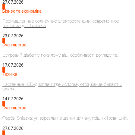
27.07.2026
2
Бізнес та економіка
Промышленные солнечные электростанции: современное
решение для бизнеса
23.07.2026
3
Суспільство
Цукровий діабет у похилому віці: особливості догляду та...
17.07.2026
4
Техніка
Настенные LCD-дисплеи: где используются, какие бывают и
зачем...
14.07.2026
1
Суспільство
Фарби Sniezka: універсальні рішення для внутрішніх і зовнішніх...
27.07.2026
2