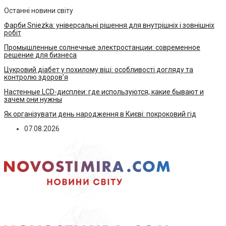
Останні новини світу
Фарби Sniezka: універсальні рішення для внутрішніх і зовнішніх
робіт
Промышленные солнечные электростанции: современное
решение для бизнеса
Цукровий діабет у похилому віці: особливості догляду та
контролю здоров’я
Настенные LCD-дисплеи: где используются, какие бывают и
зачем они нужны
Як організувати день народження в Києві: покроковий гід
07.08.2026