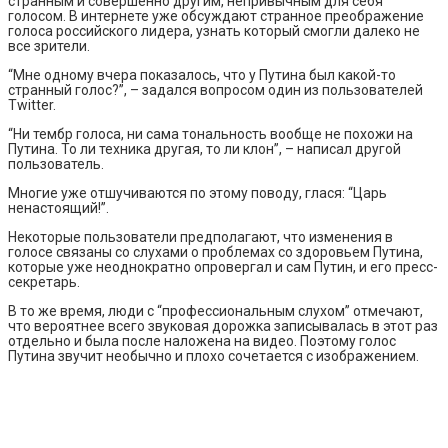
странным и совершенно другим, непривычным для себя
голосом. В интернете уже обсуждают странное преображение
голоса российского лидера, узнать который смогли далеко не
все зрители.
“Мне одному вчера показалось, что у Путина был какой-то
странный голос?”, – задался вопросом один из пользователей
Twitter.
“Ни тембр голоса, ни сама тональность вообще не похожи на
Путина. То ли техника другая, то ли клон”, – написал другой
пользователь.
Многие уже отшучиваются по этому поводу, глася: “Царь
ненастоящий!”.
Некоторые пользователи предполагают, что изменения в
голосе связаны со слухами о проблемах со здоровьем Путина,
которые уже неоднократно опровергал и сам Путин, и его пресс-
секретарь.
В то же время, люди с “профессиональным слухом” отмечают,
что вероятнее всего звуковая дорожка записывалась в этот раз
отдельно и была после наложена на видео. Поэтому голос
Путина звучит необычно и плохо сочетается с изображением.