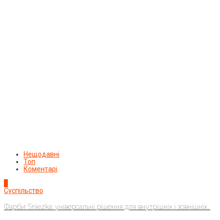
Нещодавні
Топ
Коментарі
1
Суспільство
Фарби Sniezka: універсальні рішення для внутрішніх і зовнішніх...