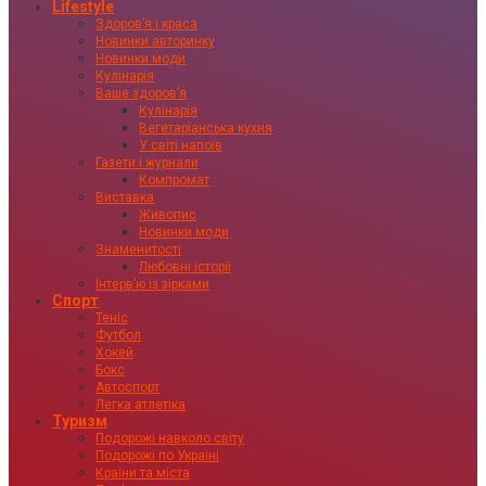
Lifestyle
Здоровʼя і краса
Новинки авторинку
Новинки моди
Кулінарія
Ваше здоровʼя
Кулінарія
Вегетаріанська кухня
У світі напоїв
Газети і журнали
Компромат
Виставка
Живопис
Новинки моди
Знаменитості
Любовні історії
Інтервʼю із зірками
Спорт
Теніс
Футбол
Хокей
Бокс
Автоспорт
Легка атлетіка
Туризм
Подорожі навколо світу
Подорожі по Україні
Країни та міста