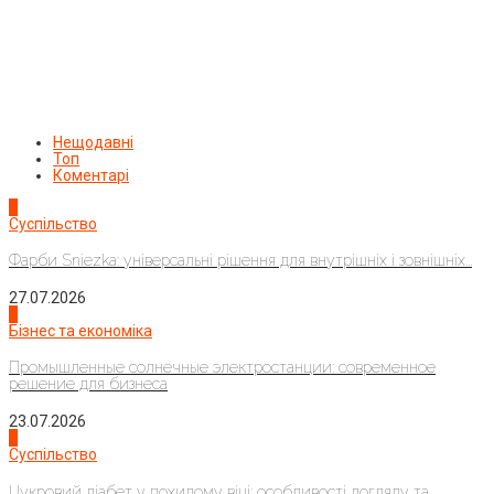
Нещодавні
Топ
Коментарі
1
Суспільство
Фарби Sniezka: універсальні рішення для внутрішніх і зовнішніх...
27.07.2026
2
Бізнес та економіка
Промышленные солнечные электростанции: современное
решение для бизнеса
23.07.2026
3
Суспільство
Цукровий діабет у похилому віці: особливості догляду та...