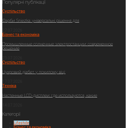
Популярні публікації
Суспільство
Фарби Sniezka: універсальні рішення для
27.07.2026
Бізнес та економіка
Промышленные солнечные электростанции: современное
решение
23.07.2026
Суспільство
Цукровий діабет у похилому віці:
17.07.2026
Техніка
Настенные LCD-дисплеи: где используются, какие
14.07.2026
Категорії
Lifestyle
Бізнес та економіка