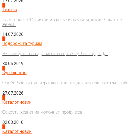
17.07.2026
4
Техніка
Настенные LCD-дисплеи: где используются, какие бывают и
зачем...
14.07.2026
1
Подорожі та туризм
В Стамбуле возведут мост по проекту Леонардо Да...
30.06.2019
2
Суспільство
Фарби Sniezka: універсальні рішення для внутрішніх і зовнішніх...
27.07.2026
3
Каталог новин
Секреты хранения молочных продуктов
02.03.2010
4
Каталог новин