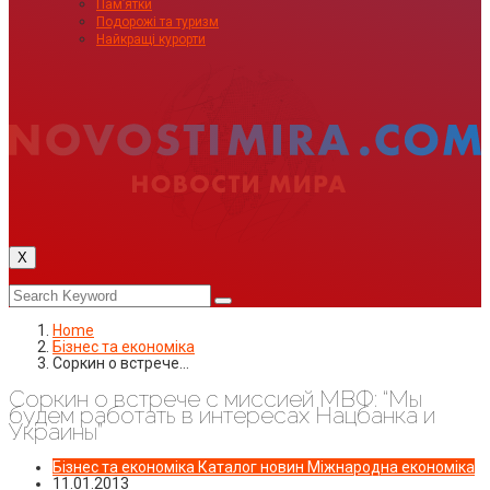
Пам’ятки
Подорожі та туризм
Найкращі курорти
X
Home
Бізнес та економіка
Соркин о встрече…
Соркин о встрече с миссией МВФ: “Мы
будем работать в интересах Нацбанка и
Украины”
Бізнес та економіка
Каталог новин
Міжнародна економіка
11.01.2013