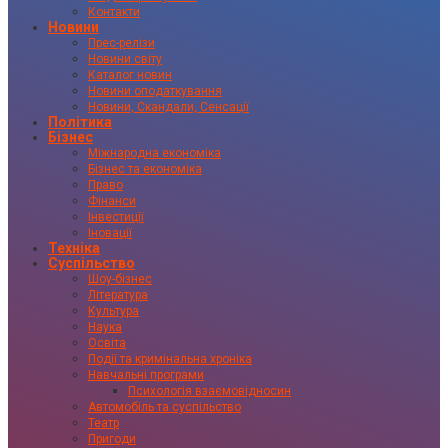
Контакти
Новини
Прес-релізи
Новини світу
Каталог новин
Новини оподаткування
Новини, Скандали, Сенсації
Політика
Бізнес
Міжнародна економіка
Бізнес та економіка
Право
Фінанси
Інвестиції
Іновації
Техніка
Суспільство
Шоу-бізнес
Література
Культура
Наука
Освіта
Події та кримінальна хроніка
Навчальні програми
Психологія взаємовідносин
Автомобіль та суспільство
Театр
Пригоди