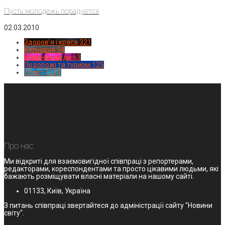
Пусть молодежь порадуется
02.03.2010
Здоров'я і краса
321
Кулінарія
94
Новинки моди
63
Подорожі та туризм
125
Спорт
1224
Про нас
Ми відкриті для взаємовигідної співпраці з репортерами,
редакторами, кореспондентами та просто цікавими людьми, які
бажають розміщувати власні матеріали на нашому сайті.
01133, Київ, Україна
З питань співпраці звертайтеся до адміністрації сайту "Новини
світу".