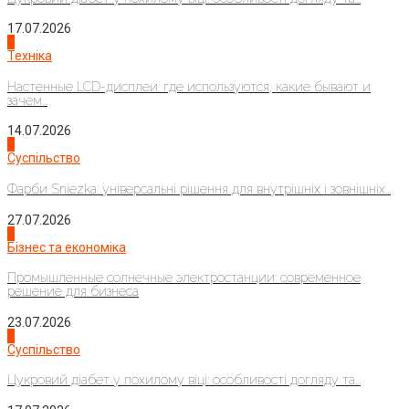
17.07.2026
4
Техніка
Настенные LCD-дисплеи: где используются, какие бывают и
зачем...
14.07.2026
1
Суспільство
Фарби Sniezka: універсальні рішення для внутрішніх і зовнішніх...
27.07.2026
2
Бізнес та економіка
Промышленные солнечные электростанции: современное
решение для бизнеса
23.07.2026
3
Суспільство
Цукровий діабет у похилому віці: особливості догляду та...