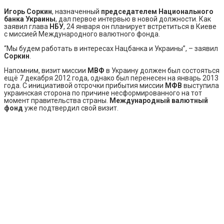
Игорь Соркин
, назначенный
председателем Национального
банка Украины
, дал первое интервью в новой должности. Как
заявил глава
НБУ
, 24 января он планирует встретиться в Киеве
с миссией Международного валютного фонда.
“Мы будем работать в интересах Нацбанка и Украины”, – заявил
Соркин
.
Напомним, визит миссии
МВФ
в Украину должен был состояться
ещё 7 декабря 2012 года, однако был перенесен на январь 2013
года. С инициативой отсрочки прибытия миссии
МФВ
выступила
украинская сторона по причине несформированного на тот
момент правительства страны.
Международный валютный
фонд
уже подтвердил свой визит.