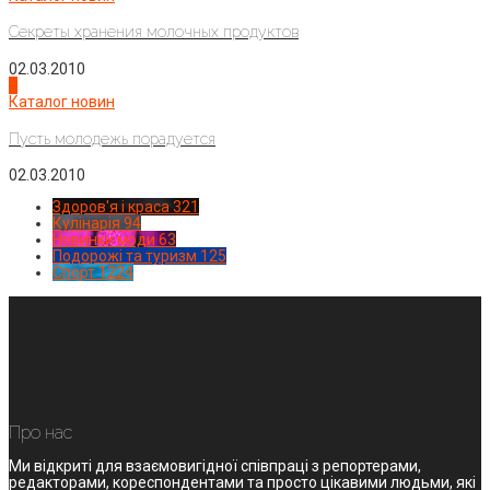
Секреты хранения молочных продуктов
02.03.2010
4
Каталог новин
Пусть молодежь порадуется
02.03.2010
Здоров'я і краса
321
Кулінарія
94
Новинки моди
63
Подорожі та туризм
125
Спорт
1224
Про нас
Ми відкриті для взаємовигідної співпраці з репортерами,
редакторами, кореспондентами та просто цікавими людьми, які