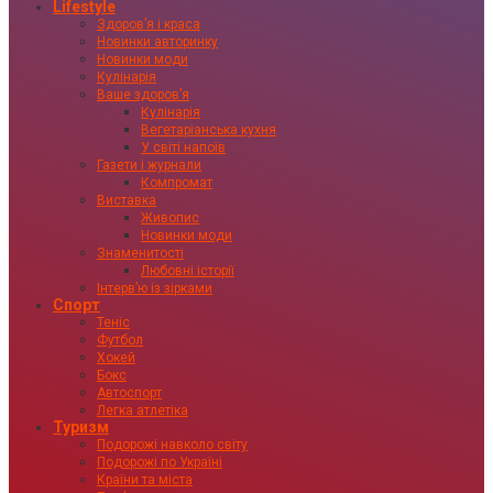
Lifestyle
Здоровʼя і краса
Новинки авторинку
Новинки моди
Кулінарія
Ваше здоровʼя
Кулінарія
Вегетаріанська кухня
У світі напоїв
Газети і журнали
Компромат
Виставка
Живопис
Новинки моди
Знаменитості
Любовні історії
Інтервʼю із зірками
Спорт
Теніс
Футбол
Хокей
Бокс
Автоспорт
Легка атлетіка
Туризм
Подорожі навколо світу
Подорожі по Україні
Країни та міста