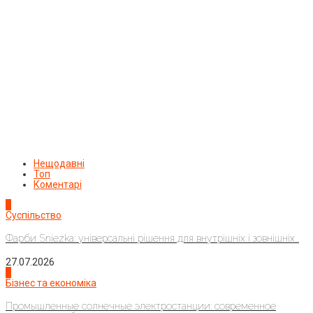
Нещодавні
Топ
Коментарі
1
Суспільство
Фарби Sniezka: універсальні рішення для внутрішніх і зовнішніх...
27.07.2026
2
Бізнес та економіка
Промышленные солнечные электростанции: современное