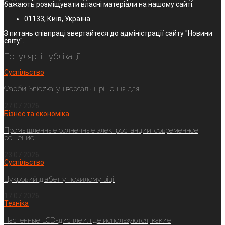
бажають розміщувати власні матеріали на нашому сайті.
01133, Київ, Україна
З питань співпраці звертайтеся до адміністрації сайту "Новини
світу".
Популярні публікації
Суспільство
Фарби Sniezka: універсальні рішення для
27.07.2026
Бізнес та економіка
Промышленные солнечные электростанции: современное
решение
23.07.2026
Суспільство
Цукровий діабет у похилому віці:
17.07.2026
Техніка
Настенные LCD-дисплеи: где используются, какие