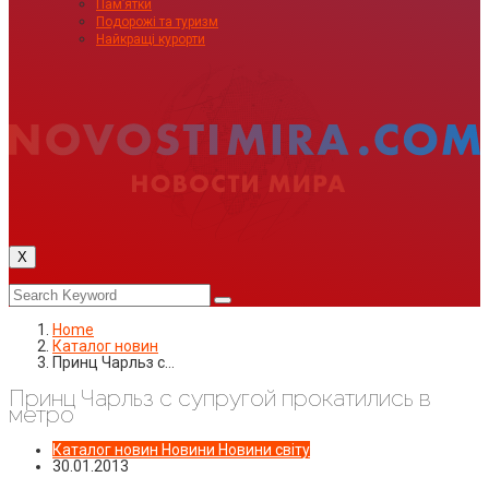
Пам’ятки
Подорожі та туризм
Найкращі курорти
X
Home
Каталог новин
Принц Чарльз с…
Принц Чарльз с супругой прокатились в
метро
Каталог новин
Новини
Новини світу
30.01.2013