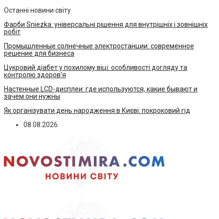
Останні новини світу
Фарби Sniezka: універсальні рішення для внутрішніх і зовнішніх
робіт
Промышленные солнечные электростанции: современное
решение для бизнеса
Цукровий діабет у похилому віці: особливості догляду та
контролю здоров’я
Настенные LCD-дисплеи: где используются, какие бывают и
зачем они нужны
Як організувати день народження в Києві: покроковий гід
08.08.2026