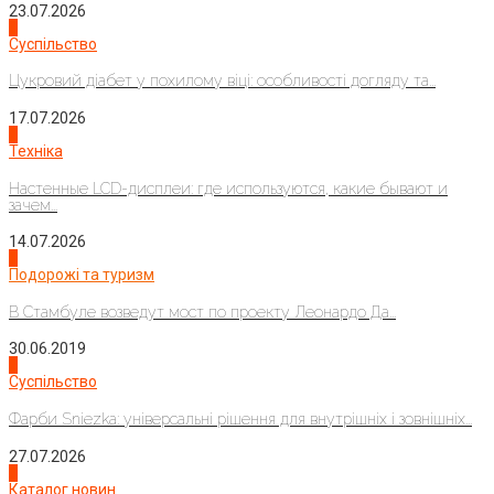
23.07.2026
3
Суспільство
Цукровий діабет у похилому віці: особливості догляду та...
17.07.2026
4
Техніка
Настенные LCD-дисплеи: где используются, какие бывают и
зачем...
14.07.2026
1
Подорожі та туризм
В Стамбуле возведут мост по проекту Леонардо Да...
30.06.2019
2
Суспільство
Фарби Sniezka: універсальні рішення для внутрішніх і зовнішніх...
27.07.2026
3
Каталог новин