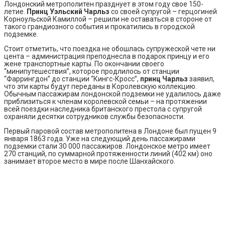
Лондонский метрополитен празднует в этом году свое 150-
летие.
Принц Уэльский Чарльз
со своей супругой – герцогиней
Корноульской Камиллой – решили не оставаться в стороне от
такого грандиозного события и прокатились в городской
подземке.
Стоит отметить, что поездка не обошлась супружеской чете ни
цента – администрация преподнесла в подарок принцу и его
жене транспортные карты. По окончании своего
“минипутешествия”, которое продлилось от станции
“Фаррингдон” до станции “Кингс-Кросс”,
принц Чарльз
заявил,
что эти карты будут переданы в Королевскую коллекцию.
Обычным пассажирам лондонской подземки не удалилось даже
приблизиться к членам королевской семьи – на протяжении
всей поездки наследника британского престола с супругой
охраняли десятки сотрудников службы безопасности.
Первый паровой состав метрополитена в Лондоне был пущен 9
января 1863 года. Уже на следующий день пассажирами
подземки стали 30 000 пассажиров. Лондонское метро имеет
270 станций, по суммарной протяженности линий (402 км) оно
занимает второе место в мире после Шанхайского.