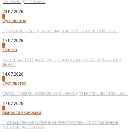
решение для бизнеса
23.07.2026
3
Суспільство
Цукровий діабет у похилому віці: особливості догляду та...
17.07.2026
4
Техніка
Настенные LCD-дисплеи: где используются, какие бывают и
зачем...
14.07.2026
1
Суспільство
Фарби Sniezka: універсальні рішення для внутрішніх і зовнішніх...
27.07.2026
2
Бізнес та економіка
Промышленные солнечные электростанции: современное
решение для бизнеса