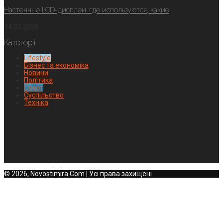
Настенные LCD-дисплеи: где используются, какие
14.07.2026
Категорії
Lifestyle
Бізнес та економіка
Новини
Політика
Спорт
Суспільство
Техніка
© 2026, Novostimira.Com | Усі права захищені