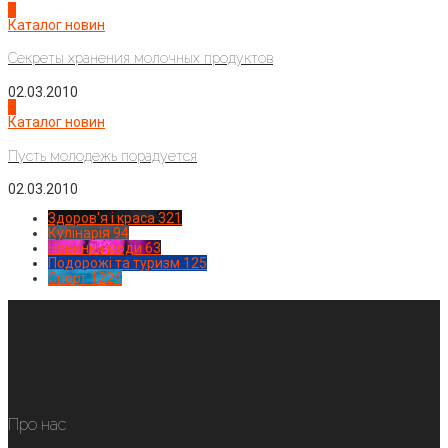
3
Каталог новин
Секреты хранения молочных продуктов
02.03.2010
4
Каталог новин
Пусть молодежь порадуется
02.03.2010
Здоров'я і краса
321
Кулінарія
94
Новинки моди
63
Подорожі та туризм
125
Спорт
1224
Про нас