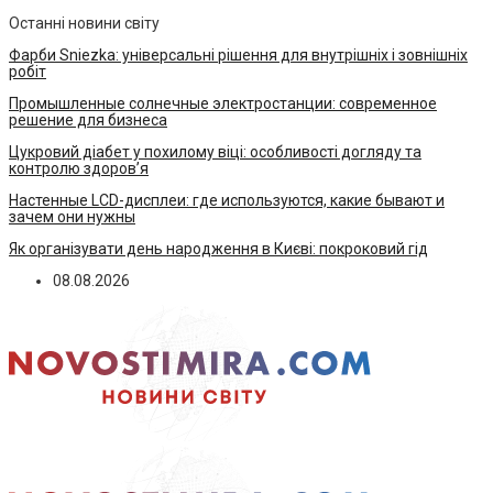
Останні новини світу
Фарби Sniezka: універсальні рішення для внутрішніх і зовнішніх
робіт
Промышленные солнечные электростанции: современное
решение для бизнеса
Цукровий діабет у похилому віці: особливості догляду та
контролю здоров’я
Настенные LCD-дисплеи: где используются, какие бывают и
зачем они нужны
Як організувати день народження в Києві: покроковий гід
08.08.2026