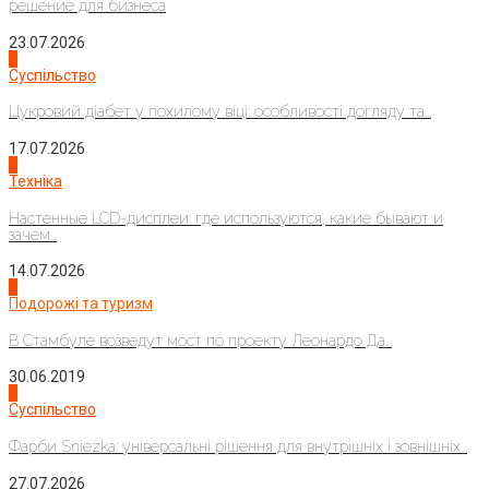
решение для бизнеса
23.07.2026
3
Суспільство
Цукровий діабет у похилому віці: особливості догляду та...
17.07.2026
4
Техніка
Настенные LCD-дисплеи: где используются, какие бывают и
зачем...
14.07.2026
1
Подорожі та туризм
В Стамбуле возведут мост по проекту Леонардо Да...
30.06.2019
2
Суспільство
Фарби Sniezka: універсальні рішення для внутрішніх і зовнішніх...
27.07.2026