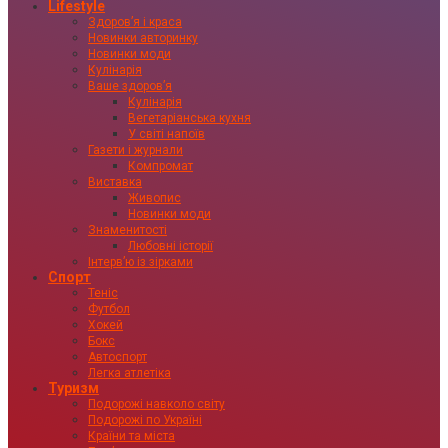
Lifestyle
Здоровʼя і краса
Новинки авторинку
Новинки моди
Кулінарія
Ваше здоровʼя
Кулінарія
Вегетаріанська кухня
У світі напоїв
Газети і журнали
Компромат
Виставка
Живопис
Новинки моди
Знаменитості
Любовні історії
Інтервʼю із зірками
Спорт
Теніс
Футбол
Хокей
Бокс
Автоспорт
Легка атлетіка
Туризм
Подорожі навколо світу
Подорожі по Україні
Країни та міста