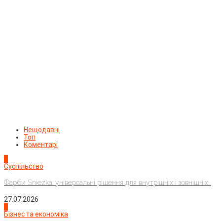
Нещодавні
Топ
Коментарі
1
Суспільство
Фарби Sniezka: універсальні рішення для внутрішніх і зовнішніх...
27.07.2026
2
Бізнес та економіка