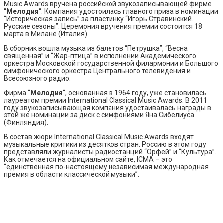
Music Awards вручена российской звукозаписывающей фирме
“
Мелодия
“. Компания удостоилась главного приза в номинации
“Историческая запись” за пластинку “Игорь Стравинский.
Русские сезоны”. Церемония вручения премии состоится 18
марта в Милане (Италия).
В сборник вошла музыка из балетов “Петрушка”, “Весна
священная” и “Жар-птица” в исполнении Академического
оркестра Московской государственной филармонии и Большого
симфонического оркестра Центрального телевидения и
Всесоюзного радио.
Фирма “
Мелодия
“, основанная в 1964 году, уже становилась
лауреатом премии International Classical Music Awards. В 2011
году звукозаписывающая компания удостаивалась награды в
этой же номинации за диск с симфониями Яна Сибелиуса
(Финляндия).
В состав жюри International Classical Music Awards входят
музыкальные критики из десятков стран. Россию в этом году
представляли журналисты радиостанций “Орфей” и “Культура”.
Как отмечается на официальном сайте, ICMA – это
“единственная по-настоящему независимая международная
премия в области классической музыки”.