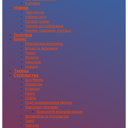
Контакти
Новини
Прес-релізи
Новини світу
Каталог новин
Новини оподаткування
Новини, Скандали, Сенсації
Політика
Бізнес
Міжнародна економіка
Бізнес та економіка
Право
Фінанси
Інвестиції
Іновації
Техніка
Суспільство
Шоу-бізнес
Література
Культура
Наука
Освіта
Події та кримінальна хроніка
Навчальні програми
Психологія взаємовідносин
Автомобіль та суспільство
Театр
Пригоди