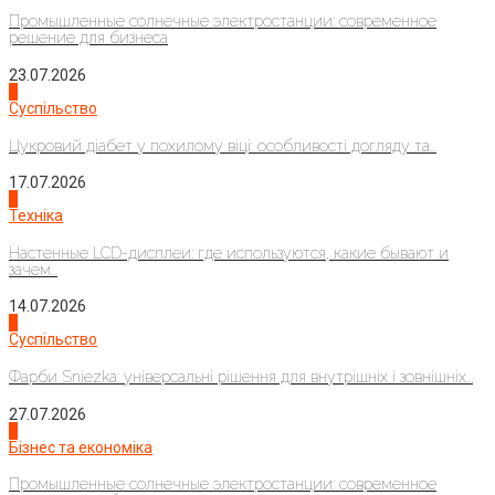
Промышленные солнечные электростанции: современное
решение для бизнеса
23.07.2026
3
Суспільство
Цукровий діабет у похилому віці: особливості догляду та...
17.07.2026
4
Техніка
Настенные LCD-дисплеи: где используются, какие бывают и
зачем...
14.07.2026
1
Суспільство
Фарби Sniezka: універсальні рішення для внутрішніх і зовнішніх...
27.07.2026
2
Бізнес та економіка
Промышленные солнечные электростанции: современное