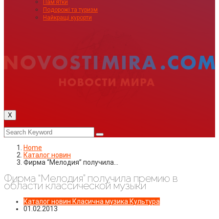
Пам’ятки
Подорожі та туризм
Найкращі курорти
X
Home
Каталог новин
Фирма “Мелодия” получила…
Фирма “Мелодия” получила премию в
области классической музыки
Каталог новин
Класична музика
Культура
01.02.2013