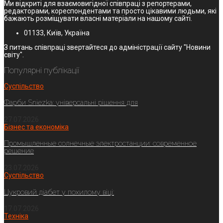
Ми відкриті для взаємовигідної співпраці з репортерами,
редакторами, кореспондентами та просто цікавими людьми, які
бажають розміщувати власні матеріали на нашому сайті.
01133, Київ, Україна
З питань співпраці звертайтеся до адміністрації сайту "Новини
світу".
Популярні публікації
Суспільство
Фарби Sniezka: універсальні рішення для
27.07.2026
Бізнес та економіка
Промышленные солнечные электростанции: современное
решение
23.07.2026
Суспільство
Цукровий діабет у похилому віці:
17.07.2026
Техніка