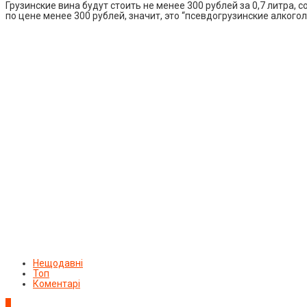
Грузинские вина будут стоить не менее 300 рублей за 0,7 литра
по цене менее 300 рублей, значит, это “псевдогрузинские алког
Нещодавні
Топ
Коментарі
1