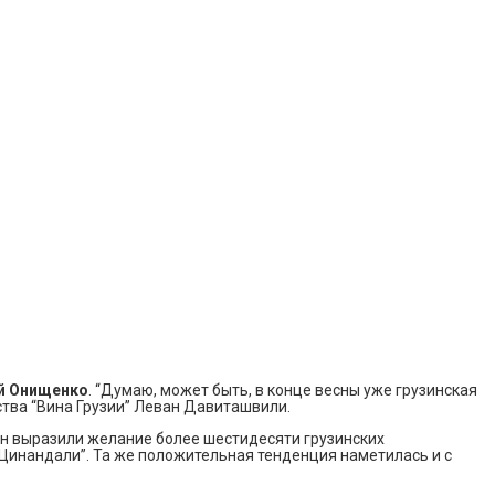
й Онищенко
. “Думаю, может быть, в конце весны уже грузинская
ства “Вина Грузии” Леван Давиташвили.
ин выразили желание более шестидесяти грузинских
 “Цинандали”. Та же положительная тенденция наметилась и с