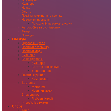
Культура
Наука
Освіта
Події та кримінальна хроніка
Навчальні програми
Психологія взаємовідносин
Автомобіль та суспільство
Театр
Пригоди
Lifestyle
Здоровʼя і краса
Новинки авторинку
Новинки моди
Кулінарія
Ваше здоровʼя
Кулінарія
Вегетаріанська кухня
У світі напоїв
Газети і журнали
Компромат
Виставка
Живопис
Новинки моди
Знаменитості
Любовні історії
Інтервʼю із зірками
Спорт
Теніс