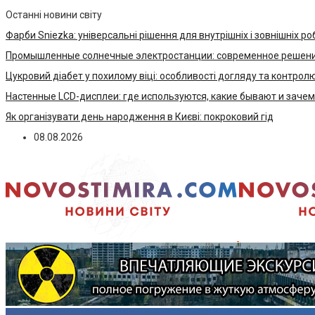
Останні новини світу
Фарби Sniezka: універсальні рішення для внутрішніх і зовнішніх ро
Промышленные солнечные электростанции: современное решени
Цукровий діабет у похилому віці: особливості догляду та контрол
Настенные LCD-дисплеи: где используются, какие бывают и заче
Як організувати день народження в Києві: покроковий гід
08.08.2026