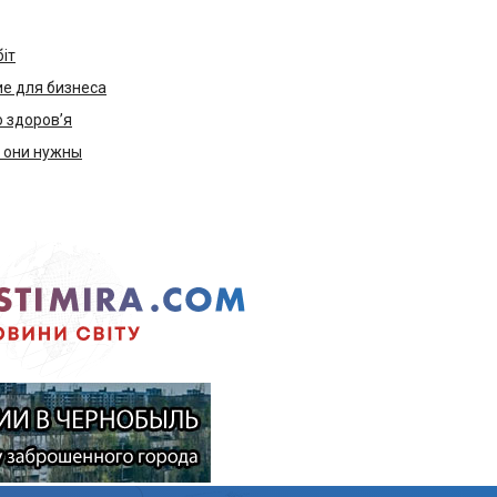
біт
е для бизнеса
ю здоров’я
м они нужны