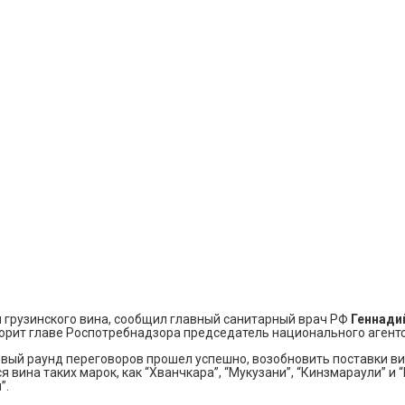
и грузинского вина, сообщил главный санитарный врач РФ
Геннади
вторит главе Роспотребнадзора председатель национального агент
рвый раунд переговоров прошел успешно, возобновить поставки в
 вина таких марок, как “Хванчкара”, “Мукузани”, “Кинзмараули” и
”.