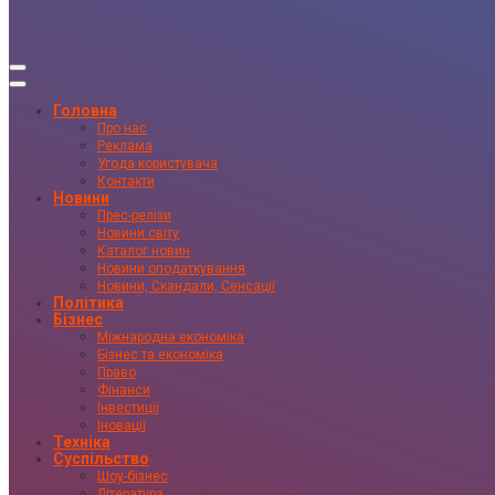
Головна
Про нас
Реклама
Угода користувача
Контакти
Новини
Прес-релізи
Новини світу
Каталог новин
Новини оподаткування
Новини, Скандали, Сенсації
Політика
Бізнес
Міжнародна економіка
Бізнес та економіка
Право
Фінанси
Інвестиції
Іновації
Техніка
Суспільство
Шоу-бізнес
Література