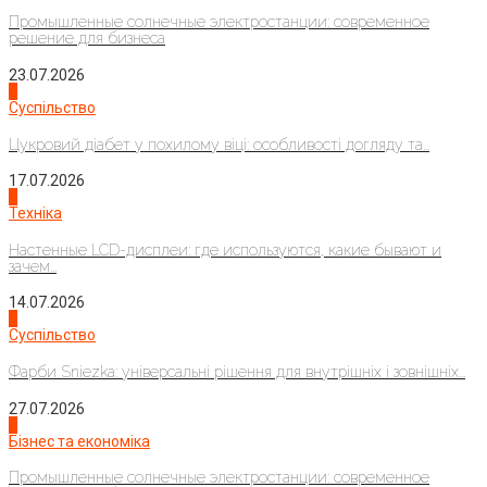
Промышленные солнечные электростанции: современное
решение для бизнеса
23.07.2026
3
Суспільство
Цукровий діабет у похилому віці: особливості догляду та...
17.07.2026
4
Техніка
Настенные LCD-дисплеи: где используются, какие бывают и
зачем...
14.07.2026
1
Суспільство
Фарби Sniezka: універсальні рішення для внутрішніх і зовнішніх...
27.07.2026
2
Бізнес та економіка
Промышленные солнечные электростанции: современное