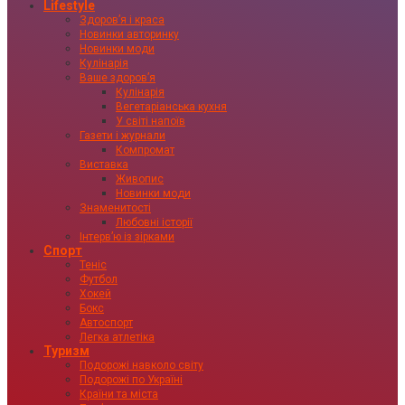
Lifestyle
Здоровʼя і краса
Новинки авторинку
Новинки моди
Кулінарія
Ваше здоровʼя
Кулінарія
Вегетаріанська кухня
У світі напоїв
Газети і журнали
Компромат
Виставка
Живопис
Новинки моди
Знаменитості
Любовні історії
Інтервʼю із зірками
Спорт
Теніс
Футбол
Хокей
Бокс
Автоспорт
Легка атлетіка
Туризм
Подорожі навколо світу
Подорожі по Україні
Країни та міста