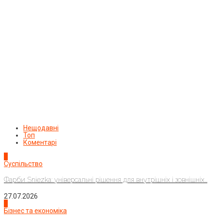
Нещодавні
Топ
Коментарі
1
Суспільство
Фарби Sniezka: універсальні рішення для внутрішніх і зовнішніх...
27.07.2026
2
Бізнес та економіка