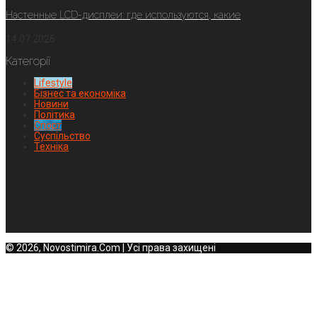
Настенные LCD-дисплеи: где используются, какие
14.07.2026
Категорії
Lifestyle
Бізнес та економіка
Новини
Політика
Спорт
Суспільство
Техніка
© 2026, Novostimira.Com | Усі права захищені