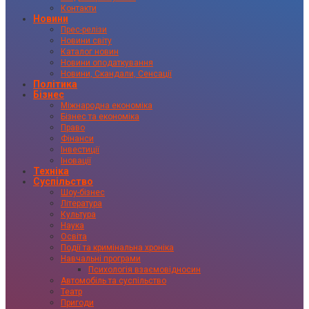
Контакти
Новини
Прес-релізи
Новини світу
Каталог новин
Новини оподаткування
Новини, Скандали, Сенсації
Політика
Бізнес
Міжнародна економіка
Бізнес та економіка
Право
Фінанси
Інвестиції
Іновації
Техніка
Суспільство
Шоу-бізнес
Література
Культура
Наука
Освіта
Події та кримінальна хроніка
Навчальні програми
Психологія взаємовідносин
Автомобіль та суспільство
Театр
Пригоди