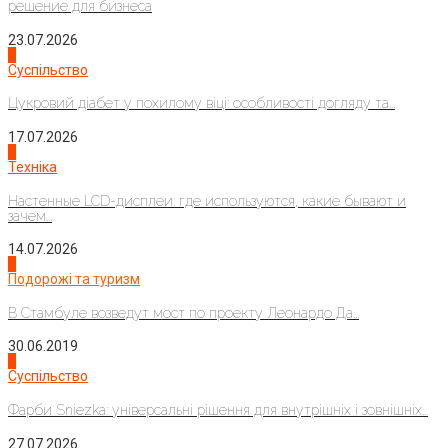
решение для бизнеса
23.07.2026
3
Суспільство
Цукровий діабет у похилому віці: особливості догляду та...
17.07.2026
4
Техніка
Настенные LCD-дисплеи: где используются, какие бывают и
зачем...
14.07.2026
1
Подорожі та туризм
В Стамбуле возведут мост по проекту Леонардо Да...
30.06.2019
2
Суспільство
Фарби Sniezka: універсальні рішення для внутрішніх і зовнішніх...
27.07.2026