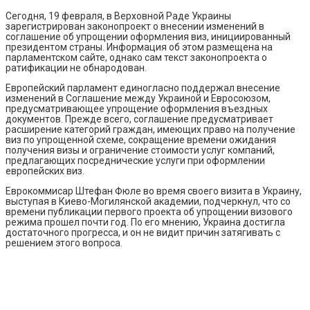
Сегодня, 19 февраля, в Верховной Раде Украины
зарегистрирован законопроект о внесении изменений в
соглашение об упрощении оформления виз, инициированный
президентом страны. Информация об этом размещена на
парламентском сайте, однако сам текст законопроекта о
ратификации не обнародован.
Европейский парламент единогласно поддержал внесение
изменений в Соглашение между Украиной и Евросоюзом,
предусматривающее упрощение оформления въездных
документов. Прежде всего, соглашение предусматривает
расширение категорий граждан, имеющих право на получение
виз по упрощенной схеме, сокращение времени ожидания
получения визы и ограничение стоимости услуг компаний,
предлагающих посреднические услуги при оформлении
европейских виз.
Еврокоммисар Штефан Фюле во время своего визита в Украину,
выступая в Киево-Могилянской академии, подчеркнул, что со
времени публикации первого проекта об упрощении визового
режима прошел почти год. По его мнению, Украина достигла
достаточного прогресса, и он не видит причин затягивать с
решением этого вопроса.