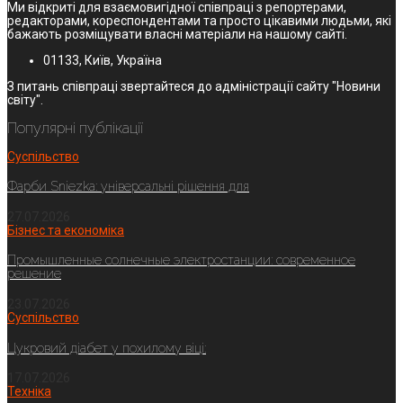
Ми відкриті для взаємовигідної співпраці з репортерами,
редакторами, кореспондентами та просто цікавими людьми, які
бажають розміщувати власні матеріали на нашому сайті.
01133, Київ, Україна
З питань співпраці звертайтеся до адміністрації сайту "Новини
світу".
Популярні публікації
Суспільство
Фарби Sniezka: універсальні рішення для
27.07.2026
Бізнес та економіка
Промышленные солнечные электростанции: современное
решение
23.07.2026
Суспільство
Цукровий діабет у похилому віці:
17.07.2026
Техніка