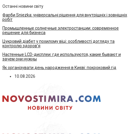
Останні новини світу
Фарби Sniezka: універсальні рішення для внутрішніх і зовнішніх
робіт
Промышленные солнечные электростанции: современное
решение для бизнеса
Цукровий діабет у похилому віці: особливості догляду та
контролю здоров’я
Настенные LCD-дисплеи: где используются, какие бывают и
зачем они нужны
Як організувати день народження в Києві: покроковий гід
10.08.2026