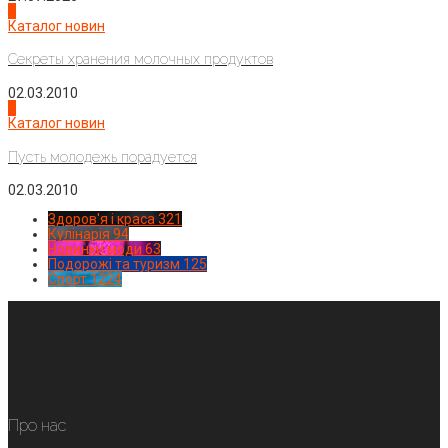
3
Каталог новин
Секреты хранения молочных продуктов
02.03.2010
4
Каталог новин
Пусть молодежь порадуется
02.03.2010
Здоров'я і краса
321
Кулінарія
94
Новинки моди
63
Подорожі та туризм
125
Спорт
1224
Про нас