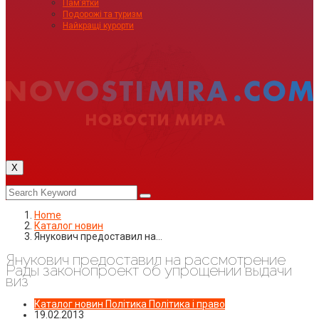
Пам’ятки
Подорожі та туризм
Найкращі курорти
X
Home
Каталог новин
Янукович предоставил на…
Янукович предоставил на рассмотрение
Рады законопроект об упрощении выдачи
виз
Каталог новин
Політика
Політика і право
19.02.2013