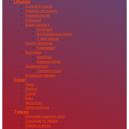
Lifestyle
Здоровʼя і краса
Новинки авторинку
Новинки моди
Кулінарія
Ваше здоровʼя
Кулінарія
Вегетаріанська кухня
У світі напоїв
Газети і журнали
Компромат
Виставка
Живопис
Новинки моди
Знаменитості
Любовні історії
Інтервʼю із зірками
Спорт
Теніс
Футбол
Хокей
Бокс
Автоспорт
Легка атлетіка
Туризм
Подорожі навколо світу
Подорожі по Україні
Країни та міста