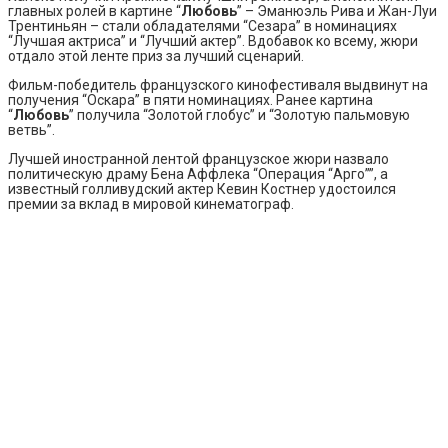
главных ролей в картине “
Любовь
” – Эманюэль Рива и Жан-Луи
Трентиньян – стали обладателями “Сезара” в номинациях
“Лучшая актриса” и “Лучший актер”. Вдобавок ко всему, жюри
отдало этой ленте приз за лучший сценарий.
Фильм-победитель французского кинофестиваля выдвинут на
получения “Оскара” в пяти номинациях. Ранее картина
“
Любовь
” получила “Золотой глобус” и “Золотую пальмовую
ветвь”.
Лучшей иностранной лентой французское жюри назвало
политическую драму Бена Аффлека “Операция “Арго””, а
известный голливудский актер Кевин Костнер удостоился
премии за вклад в мировой кинематограф.