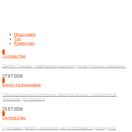
Нещодавні
Топ
Коментарі
1
Суспільство
Фарби Sniezka: універсальні рішення для внутрішніх і зовнішніх...
27.07.2026
2
Бізнес та економіка
Промышленные солнечные электростанции: современное
решение для бизнеса
23.07.2026
3
Суспільство
Цукровий діабет у похилому віці: особливості догляду та...