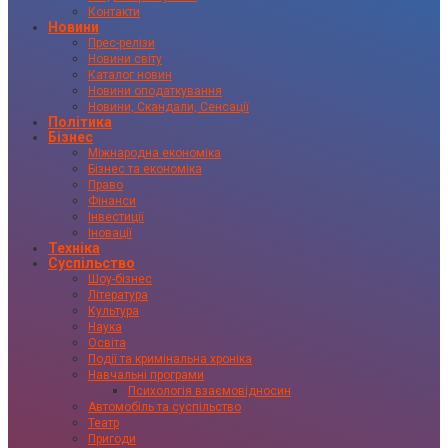
Контакти
Новини
Прес-релізи
Новини світу
Каталог новин
Новини оподаткування
Новини, Скандали, Сенсації
Політика
Бізнес
Міжнародна економіка
Бізнес та економіка
Право
Фінанси
Інвестиції
Іновації
Техніка
Суспільство
Шоу-бізнес
Література
Культура
Наука
Освіта
Події та кримінальна хроніка
Навчальні програми
Психологія взаємовідносин
Автомобіль та суспільство
Театр
Пригоди