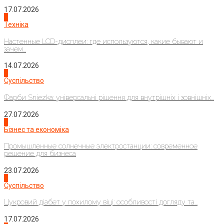
17.07.2026
4
Техніка
Настенные LCD-дисплеи: где используются, какие бывают и
зачем...
14.07.2026
1
Суспільство
Фарби Sniezka: універсальні рішення для внутрішніх і зовнішніх...
27.07.2026
2
Бізнес та економіка
Промышленные солнечные электростанции: современное
решение для бизнеса
23.07.2026
3
Суспільство
Цукровий діабет у похилому віці: особливості догляду та...
17.07.2026