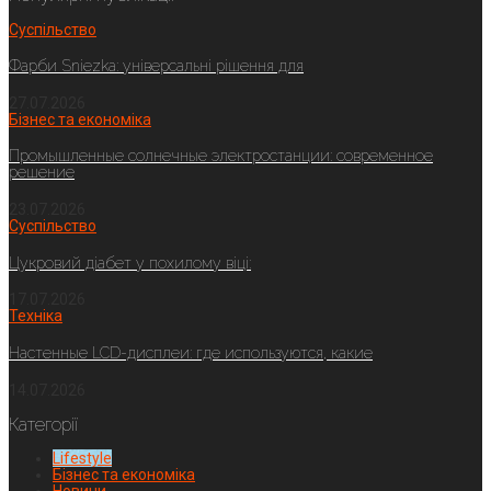
Суспільство
Фарби Sniezka: універсальні рішення для
27.07.2026
Бізнес та економіка
Промышленные солнечные электростанции: современное
решение
23.07.2026
Суспільство
Цукровий діабет у похилому віці:
17.07.2026
Техніка
Настенные LCD-дисплеи: где используются, какие
14.07.2026
Категорії
Lifestyle
Бізнес та економіка