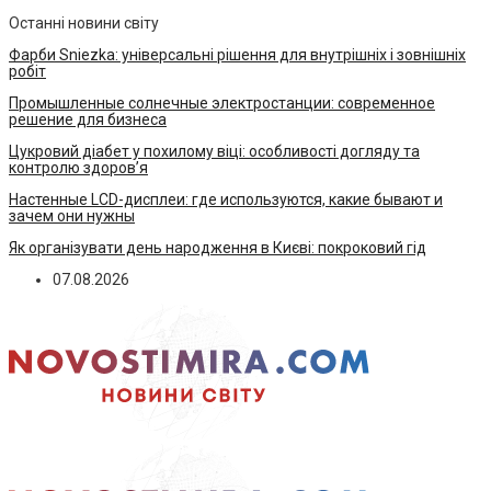
Останні новини світу
Фарби Sniezka: універсальні рішення для внутрішніх і зовнішніх
робіт
Промышленные солнечные электростанции: современное
решение для бизнеса
Цукровий діабет у похилому віці: особливості догляду та
контролю здоров’я
Настенные LCD-дисплеи: где используются, какие бывают и
зачем они нужны
Як організувати день народження в Києві: покроковий гід
07.08.2026