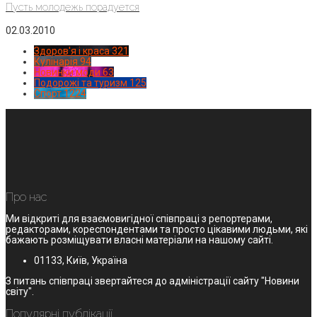
Пусть молодежь порадуется
02.03.2010
Здоров'я і краса
321
Кулінарія
94
Новинки моди
63
Подорожі та туризм
125
Спорт
1224
Про нас
Ми відкриті для взаємовигідної співпраці з репортерами,
редакторами, кореспондентами та просто цікавими людьми, які
бажають розміщувати власні матеріали на нашому сайті.
01133, Київ, Україна
З питань співпраці звертайтеся до адміністрації сайту "Новини
світу".
Популярні публікації