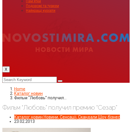
Пам’ятки
Подорожі та туризм
Найкращі курорти
X
Home
Каталог новин
Фильм “Любовь” получил…
Фильм “Любовь” получил премию “Сезар”
Каталог новин
Новини, Сенсації, Скандали
Шоу-бізнес
23.02.2013