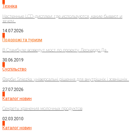
4
Техніка
Настенные LCD-дисплеи: где используются, какие бывают и
зачем...
14.07.2026
1
Подорожі та туризм
В Стамбуле возведут мост по проекту Леонардо Да...
30.06.2019
2
Суспільство
Фарби Sniezka: універсальні рішення для внутрішніх і зовнішніх...
27.07.2026
3
Каталог новин
Секреты хранения молочных продуктов
02.03.2010
4
Каталог новин