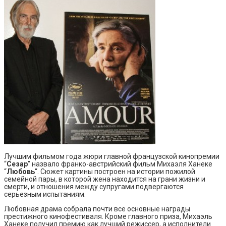
Лучшим фильмом года жюри главной французской кинопремии
“
Сезар
” назвало франко-австрийский фильм Михаэля Ханеке
“
Любовь
“. Сюжет картины построен на истории пожилой
семейной пары, в которой жена находится на грани жизни и
смерти, и отношения между супругами подвергаются
серьезным испытаниям.
Любовная драма собрала почти все основные награды
престижного кинофестиваля. Кроме главного приза, Михаэль
Ханеке получил премию как лучший режиссер, а исполнители