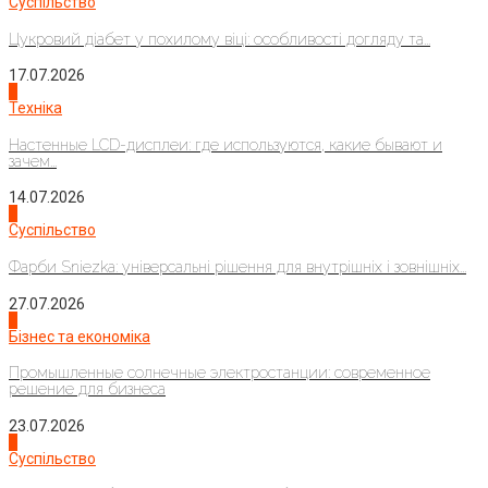
Суспільство
Цукровий діабет у похилому віці: особливості догляду та...
17.07.2026
4
Техніка
Настенные LCD-дисплеи: где используются, какие бывают и
зачем...
14.07.2026
1
Суспільство
Фарби Sniezka: універсальні рішення для внутрішніх і зовнішніх...
27.07.2026
2
Бізнес та економіка
Промышленные солнечные электростанции: современное
решение для бизнеса
23.07.2026
3
Суспільство