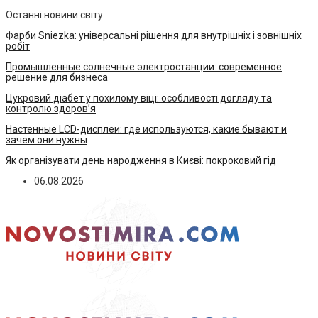
Останні новини світу
Фарби Sniezka: універсальні рішення для внутрішніх і зовнішніх
робіт
Промышленные солнечные электростанции: современное
решение для бизнеса
Цукровий діабет у похилому віці: особливості догляду та
контролю здоров’я
Настенные LCD-дисплеи: где используются, какие бывают и
зачем они нужны
Як організувати день народження в Києві: покроковий гід
06.08.2026