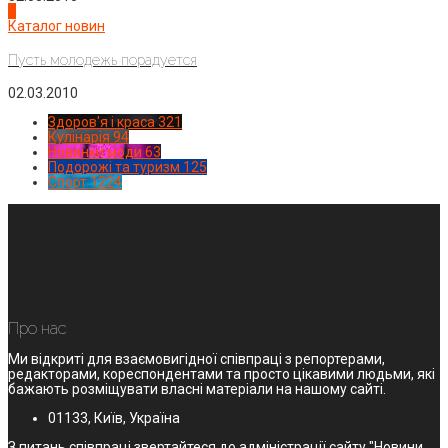
4
Каталог новин
Пусть молодежь порадуется
02.03.2010
Здоров'я і краса
321
Кулінарія
94
Новинки моди
63
Подорожі та туризм
125
Спорт
1224
Про нас
Ми відкриті для взаємовигідної співпраці з репортерами,
редакторами, кореспондентами та просто цікавими людьми, які
бажають розміщувати власні матеріали на нашому сайті.
01133, Київ, Україна
З питань співпраці звертайтеся до адміністрації сайту "Новини