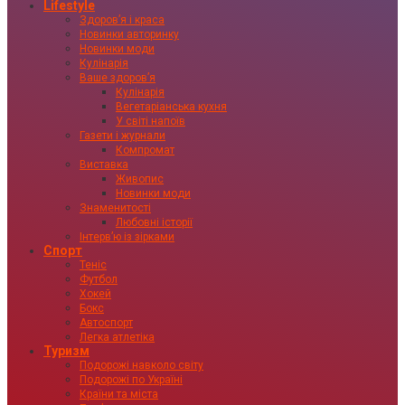
Lifestyle
Здоровʼя і краса
Новинки авторинку
Новинки моди
Кулінарія
Ваше здоровʼя
Кулінарія
Вегетаріанська кухня
У світі напоїв
Газети і журнали
Компромат
Виставка
Живопис
Новинки моди
Знаменитості
Любовні історії
Інтервʼю із зірками
Спорт
Теніс
Футбол
Хокей
Бокс
Автоспорт
Легка атлетіка
Туризм
Подорожі навколо світу
Подорожі по Україні
Країни та міста