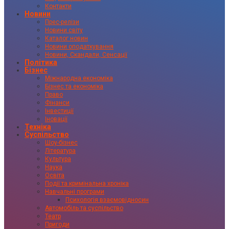
Контакти
Новини
Прес-релізи
Новини світу
Каталог новин
Новини оподаткування
Новини, Скандали, Сенсації
Політика
Бізнес
Міжнародна економіка
Бізнес та економіка
Право
Фінанси
Інвестиції
Іновації
Техніка
Суспільство
Шоу-бізнес
Література
Культура
Наука
Освіта
Події та кримінальна хроніка
Навчальні програми
Психологія взаємовідносин
Автомобіль та суспільство
Театр
Пригоди