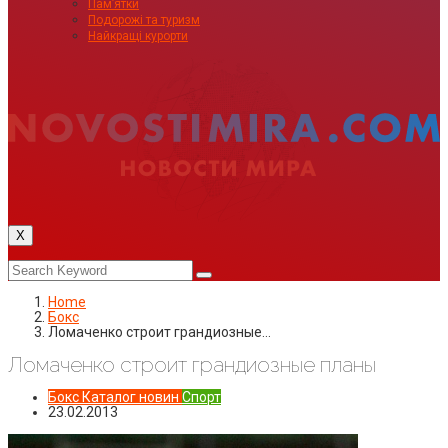
Пам’ятки
Подорожі та туризм
Найкращі курорти
X
Home
Бокс
Ломаченко строит грандиозные…
Ломаченко строит грандиозные планы
Бокс
Каталог новин
Спорт
23.02.2013