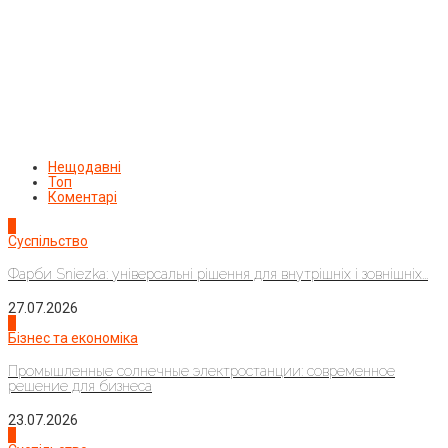
Нещодавні
Топ
Коментарі
1
Суспільство
Фарби Sniezka: універсальні рішення для внутрішніх і зовнішніх...
27.07.2026
2
Бізнес та економіка
Промышленные солнечные электростанции: современное
решение для бизнеса
23.07.2026
3