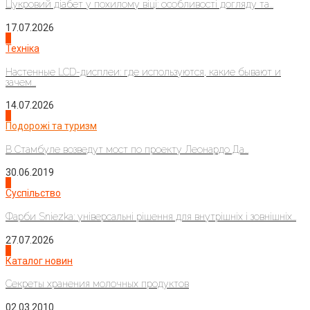
Цукровий діабет у похилому віці: особливості догляду та...
17.07.2026
4
Техніка
Настенные LCD-дисплеи: где используются, какие бывают и
зачем...
14.07.2026
1
Подорожі та туризм
В Стамбуле возведут мост по проекту Леонардо Да...
30.06.2019
2
Суспільство
Фарби Sniezka: універсальні рішення для внутрішніх і зовнішніх...
27.07.2026
3
Каталог новин
Секреты хранения молочных продуктов
02.03.2010