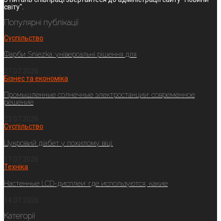
світу".
Популярні публікації
Суспільство
Фарби Sniezka: універсальні рішення для
27.07.2026
Бізнес та економіка
Промышленные солнечные электростанции: современное
решение
23.07.2026
Суспільство
Цукровий діабет у похилому віці:
17.07.2026
Техніка
Настенные LCD-дисплеи: где используются, какие
14.07.2026
Категорії