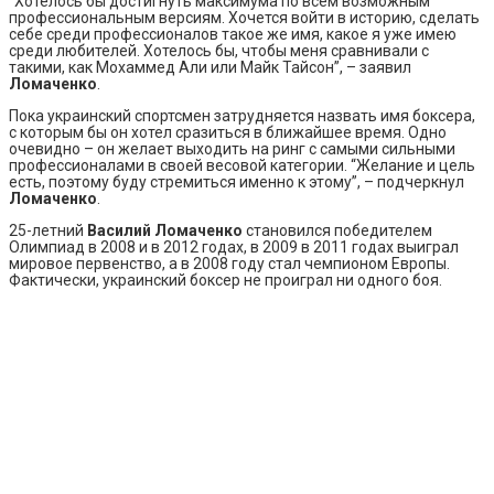
“Хотелось бы достигнуть максимума по всем возможным
профессиональным версиям. Хочется войти в историю, сделать
себе среди профессионалов такое же имя, какое я уже имею
среди любителей. Хотелось бы, чтобы меня сравнивали с
такими, как Мохаммед Али или Майк Тайсон”, – заявил
Ломаченко
.
Пока украинский спортсмен затрудняется назвать имя боксера,
с которым бы он хотел сразиться в ближайшее время. Одно
очевидно – он желает выходить на ринг с самыми сильными
профессионалами в своей весовой категории. “Желание и цель
есть, поэтому буду стремиться именно к этому”, – подчеркнул
Ломаченко
.
25-летний
Василий Ломаченко
становился победителем
Олимпиад в 2008 и в 2012 годах, в 2009 в 2011 годах выиграл
мировое первенство, а в 2008 году стал чемпионом Европы.
Фактически, украинский боксер не проиграл ни одного боя.