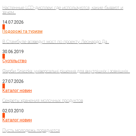
Настенные LCD-дисплеи: где используются, какие бывают и
зачем...
14.07.2026
1
Подорожі та туризм
В Стамбуле возведут мост по проекту Леонардо Да...
30.06.2019
2
Суспільство
Фарби Sniezka: універсальні рішення для внутрішніх і зовнішніх...
27.07.2026
3
Каталог новин
Секреты хранения молочных продуктов
02.03.2010
4
Каталог новин
Пусть молодежь порадуется