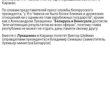
Каракас.
По словам представителей пресс-службы белорусского
президента, “у Уго Чавеса не было более близких и дружеских
отношений ни с одним из глав зарубежных государств”, кроме
как с Александром Лукашенко. “
Беларусь и Венесуэла
достигли
“впечатляющих результатов во всех сферах”, поэтому глава
республики не может не отдать дань памяти своему другу.
Вместе с
Лукашенко
в Каракас полетят Виктор Шейман
(управделами президента) и Владимир Семашко (заместитель
премьер-министра Беларуси).