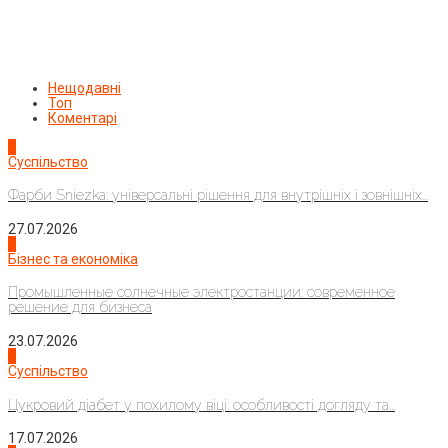
Нещодавні
Топ
Коментарі
1
Суспільство
Фарби Sniezka: універсальні рішення для внутрішніх і зовнішніх...
27.07.2026
2
Бізнес та економіка
Промышленные солнечные электростанции: современное
решение для бизнеса
23.07.2026
3
Суспільство
Цукровий діабет у похилому віці: особливості догляду та...
17.07.2026