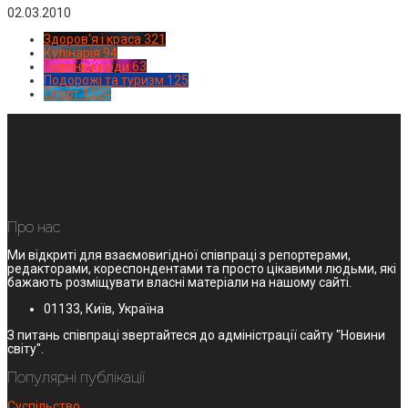
02.03.2010
Здоров'я і краса
321
Кулінарія
94
Новинки моди
63
Подорожі та туризм
125
Спорт
1224
Про нас
Ми відкриті для взаємовигідної співпраці з репортерами,
редакторами, кореспондентами та просто цікавими людьми, які
бажають розміщувати власні матеріали на нашому сайті.
01133, Київ, Україна
З питань співпраці звертайтеся до адміністрації сайту "Новини
світу".
Популярні публікації
Суспільство