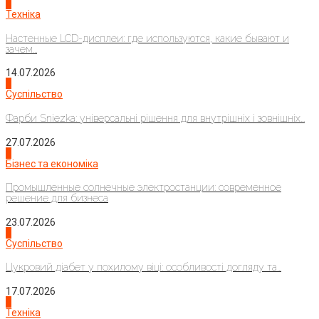
4
Техніка
Настенные LCD-дисплеи: где используются, какие бывают и
зачем...
14.07.2026
1
Суспільство
Фарби Sniezka: універсальні рішення для внутрішніх і зовнішніх...
27.07.2026
2
Бізнес та економіка
Промышленные солнечные электростанции: современное
решение для бизнеса
23.07.2026
3
Суспільство
Цукровий діабет у похилому віці: особливості догляду та...
17.07.2026
4
Техніка