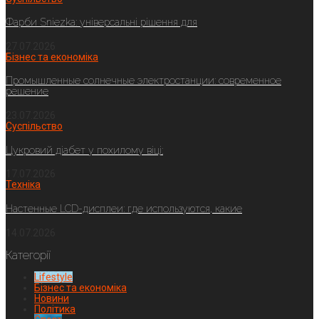
Фарби Sniezka: універсальні рішення для
27.07.2026
Бізнес та економіка
Промышленные солнечные электростанции: современное
решение
23.07.2026
Суспільство
Цукровий діабет у похилому віці:
17.07.2026
Техніка
Настенные LCD-дисплеи: где используются, какие
14.07.2026
Категорії
Lifestyle
Бізнес та економіка
Новини
Політика