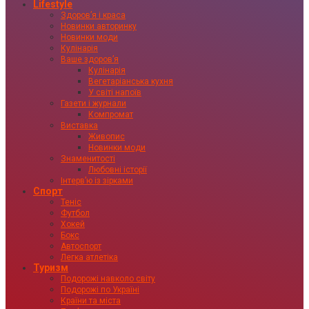
Lifestyle
Здоровʼя і краса
Новинки авторинку
Новинки моди
Кулінарія
Ваше здоровʼя
Кулінарія
Вегетаріанська кухня
У світі напоїв
Газети і журнали
Компромат
Виставка
Живопис
Новинки моди
Знаменитості
Любовні історії
Інтервʼю із зірками
Спорт
Теніс
Футбол
Хокей
Бокс
Автоспорт
Легка атлетіка
Туризм
Подорожі навколо світу
Подорожі по Україні
Країни та міста