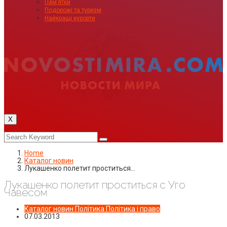
Пам’ятки
Подорожі та туризм
Найкращі курорти
X
Home
Каталог новин
Лукашенко полетит проститься…
Лукашенко полетит проститься с Уго
Чавесом
Каталог новин
Політика
Політика і право
07.03.2013