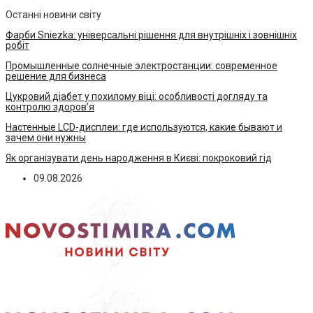
Останні новини світу
Фарби Sniezka: універсальні рішення для внутрішніх і зовнішніх
робіт
Промышленные солнечные электростанции: современное
решение для бизнеса
Цукровий діабет у похилому віці: особливості догляду та
контролю здоров’я
Настенные LCD-дисплеи: где используются, какие бывают и
зачем они нужны
Як організувати день народження в Києві: покроковий гід
09.08.2026