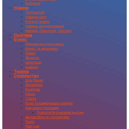
Контакти
Новини
Прес-релізи
Новини світу
Каталог новин
Новини оподаткування
Новини, Скандали, Сенсації
Політика
Бізнес
Міжнародна економіка
Бізнес та економіка
Право
Фінанси
Інвестиції
Іновації
Техніка
Суспільство
Шоу-бізнес
Література
Культура
Наука
Освіта
Події та кримінальна хроніка
Навчальні програми
Психологія взаємовідносин
Автомобіль та суспільство
Театр
Пригоди