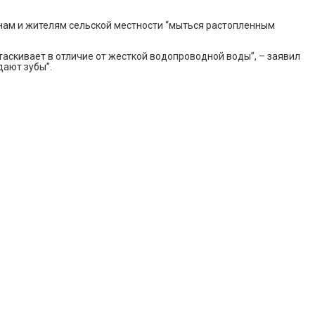
анам и жителям сельской местности “мыться растопленным
ытаскивает в отличие от жесткой водопроводной воды”, – заявил
дают зубы”.