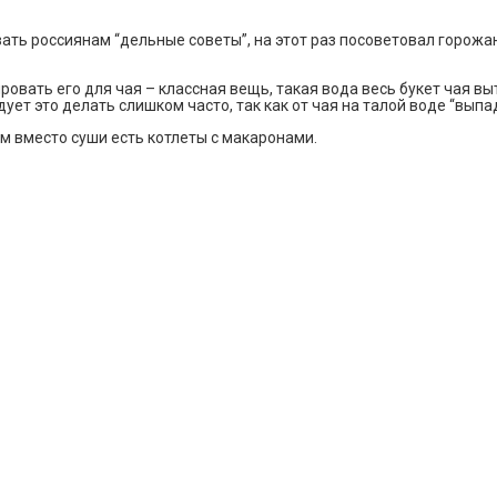
вать россиянам “дельные советы”, на этот раз посоветовал горож
ровать его для чая – классная вещь, такая вода весь букет чая в
ует это делать слишком часто, так как от чая на талой воде “выпа
 вместо суши есть котлеты с макаронами.