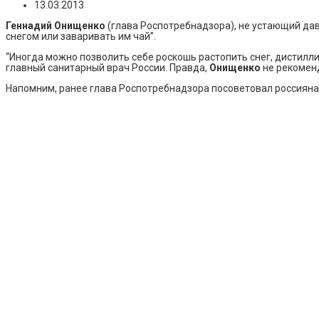
13.03.2013
Геннадий Онищенко
(глава Роспотребнадзора), не устающий да
снегом или заваривать им чай”.
“Иногда можно позволить себе роскошь растопить снег, дистилли
главный санитарный врач России. Правда,
Онищенко
не рекоменд
Напомним, ранее глава Роспотребнадзора посоветовал россиянам