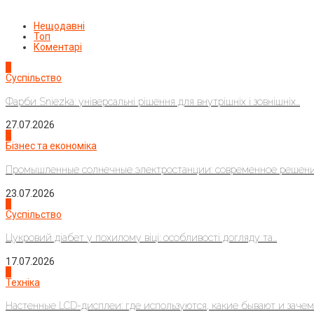
Нещодавні
Топ
Коментарі
1
Суспільство
Фарби Sniezka: універсальні рішення для внутрішніх і зовнішніх...
27.07.2026
2
Бізнес та економіка
Промышленные солнечные электростанции: современное решени
23.07.2026
3
Суспільство
Цукровий діабет у похилому віці: особливості догляду та...
17.07.2026
4
Техніка
Настенные LCD-дисплеи: где используются, какие бывают и зачем..