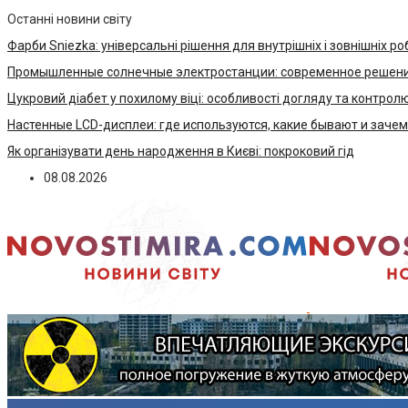
Останні новини світу
Фарби Sniezka: універсальні рішення для внутрішніх і зовнішніх ро
Промышленные солнечные электростанции: современное решени
Цукровий діабет у похилому віці: особливості догляду та контрол
Настенные LCD-дисплеи: где используются, какие бывают и заче
Як організувати день народження в Києві: покроковий гід
08.08.2026