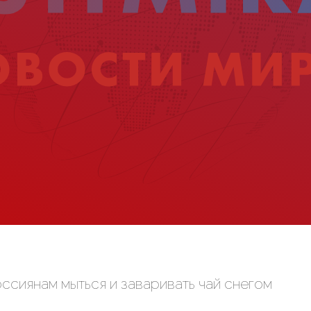
ссиянам мыться и заваривать чай снегом