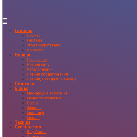
Головна
Про нас
Реклама
Угода користувача
Контакти
Новини
Прес-релізи
Новини світу
Каталог новин
Новини оподаткування
Новини, Скандали, Сенсації
Політика
Бізнес
Міжнародна економіка
Бізнес та економіка
Право
Фінанси
Інвестиції
Іновації
Техніка
Суспільство
Шоу-бізнес
Література