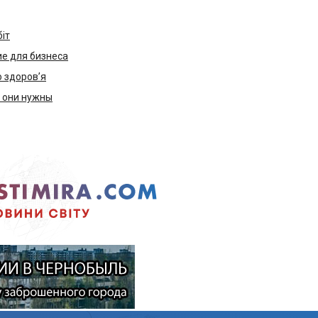
біт
е для бизнеса
ю здоров’я
м они нужны