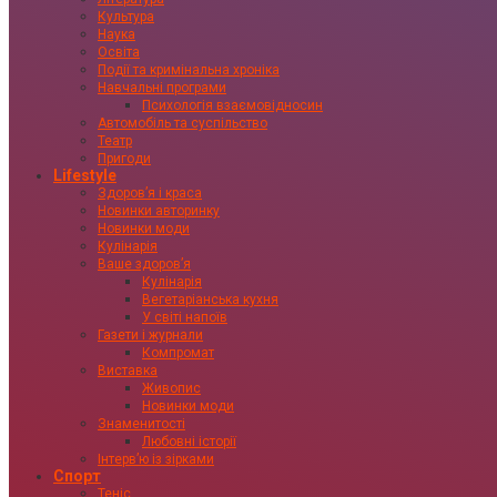
Культура
Наука
Освіта
Події та кримінальна хроніка
Навчальні програми
Психологія взаємовідносин
Автомобіль та суспільство
Театр
Пригоди
Lifestyle
Здоровʼя і краса
Новинки авторинку
Новинки моди
Кулінарія
Ваше здоровʼя
Кулінарія
Вегетаріанська кухня
У світі напоїв
Газети і журнали
Компромат
Виставка
Живопис
Новинки моди
Знаменитості
Любовні історії
Інтервʼю із зірками
Спорт
Теніс