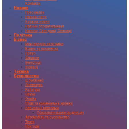
Контакти
Новини
Прес-релізи
Новини світу
Каталог новин
Новини оподаткування
Новини, Скандали, Сенсації
Політика
Бізнес
Міжнародна економіка
Бізнес та економіка
Право
Фінанси
Інвестиції
Іновації
Техніка
Суспільство
Шоу-бізнес
Література
Культура
Наука
Освіта
Події та кримінальна хроніка
Навчальні програми
Психологія взаємовідносин
Автомобіль та суспільство
Театр
Пригоди