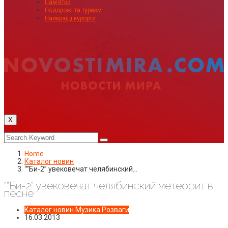
Пам’ятки
Подорожі та туризм
Найкращі курорти
X
Home
Каталог новин
“”Би-2” увековечат челябинский…
“”Би-2” увековечат челябинский метеорит в
песне
Каталог новин
Музика
Розваги
16.03.2013