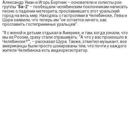
Александр Уман и Игорь Бортник – основатели и солисты рок-
группы “
Би-2
” – пообещали челябинским поклонникам написать
песню о падении метеорита, прославившего этот уральский
город на весь мир. Находясь с гастролями в Челябинске, Лева и
Шура заявили, что теперь им “не остается ничего, как
прославить гостеприимных уральцев”.
“Я с женой и детьми отдыхал в Америке, и там, когда узнали, что
мы из России, сразу стали спрашивать: “А что у вас произошло в
Челябинске?””, – рассказал Шура. Также, отметил музыкант, все
американцы были просто шокированы тем, что почти у каждого
жителя Челябинска есть видеорегистратор.