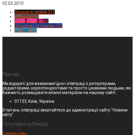
02.03.2010
Здоров'я і краса
321
Кулінарія
94
Новинки моди
63
Подорожі та туризм
125
Спорт
1224
Про нас
Ми відкриті для взаємовигідної співпраці з репортерами,
редакторами, кореспондентами та просто цікавими людьми, які
бажають розміщувати власні матеріали на нашому сайті.
01133, Київ, Україна
З питань співпраці звертайтеся до адміністрації сайту "Новини
світу".
Популярні публікації
Суспільство