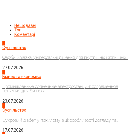
Нещодавні
Топ
Коментарі
1
Суспільство
Фарби Sniezka: універсальні рішення для внутрішніх і зовнішніх...
27.07.2026
2
Бізнес та економіка
Промышленные солнечные электростанции: современное
решение для бизнеса
23.07.2026
3
Суспільство
Цукровий діабет у похилому віці: особливості догляду та...
17.07.2026