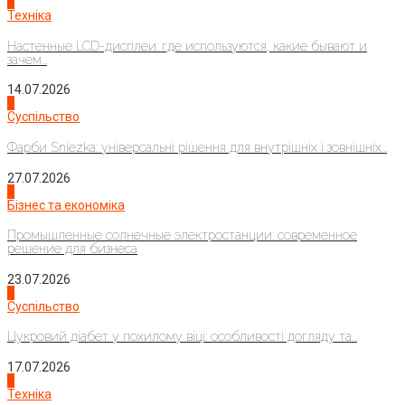
4
Техніка
Настенные LCD-дисплеи: где используются, какие бывают и
зачем...
14.07.2026
1
Суспільство
Фарби Sniezka: універсальні рішення для внутрішніх і зовнішніх...
27.07.2026
2
Бізнес та економіка
Промышленные солнечные электростанции: современное
решение для бизнеса
23.07.2026
3
Суспільство
Цукровий діабет у похилому віці: особливості догляду та...
17.07.2026
4
Техніка