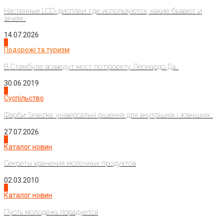
Настенные LCD-дисплеи: где используются, какие бывают и
зачем...
14.07.2026
1
Подорожі та туризм
В Стамбуле возведут мост по проекту Леонардо Да...
30.06.2019
2
Суспільство
Фарби Sniezka: універсальні рішення для внутрішніх і зовнішніх...
27.07.2026
3
Каталог новин
Секреты хранения молочных продуктов
02.03.2010
4
Каталог новин
Пусть молодежь порадуется