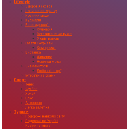
Lifestyle
Здоровʼя і краса
Новинки авторинку
Новинки моди
Кулінарія
Ваше здоровʼя
Кулінарія
Вегетаріанська кухня
У світі напоїв
Газети і журнали
Компромат
Виставка
Живопис
Новинки моди
Знаменитості
Любовні історії
Інтервʼю із зірками
Спорт
Теніс
Футбол
Хокей
Бокс
Автоспорт
Легка атлетіка
Туризм
Подорожі навколо світу
Подорожі по Україні
Країни та міста