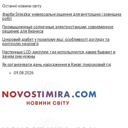
Останні новини світу
Фарби Sniezka: універсальні рішення для внутрішніх і зовнішніх
робіт
Промышленные солнечные электростанции: современное
решение для бизнеса
Цукровий діабет у похилому віці: особливості догляду та
контролю здоров’я
Настенные LCD-дисплеи: где используются, какие бывают и
зачем они нужны
Як організувати день народження в Києві: покроковий гід
09.08.2026