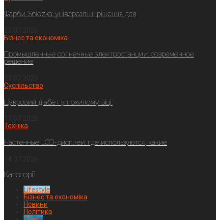
Фарби Sniezka: універсальні рішення для
27.07.2026
Бізнес та економіка
Промышленные солнечные электростанции: современное
решение
23.07.2026
Суспільство
Цукровий діабет у похилому віці:
17.07.2026
Техніка
Настенные LCD-дисплеи: где используются, какие
14.07.2026
Категорії
Lifestyle
Бізнес та економіка
Новини
Політика
Спорт