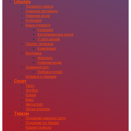
Lifestyle
Здоровʼя і краса
Новинки авторинку
Новинки моди
Кулінарія
Ваше здоровʼя
Кулінарія
Вегетаріанська кухня
У світі напоїв
Газети і журнали
Компромат
Виставка
Живопис
Новинки моди
Знаменитості
Любовні історії
Інтервʼю із зірками
Спорт
Теніс
Футбол
Хокей
Бокс
Автоспорт
Легка атлетіка
Туризм
Подорожі навколо світу
Подорожі по Україні
Країни та міста