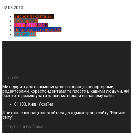
02.03.2010
Здоров'я і краса
321
Кулінарія
94
Новинки моди
63
Подорожі та туризм
125
Спорт
1224
Про нас
Ми відкриті для взаємовигідної співпраці з репортерами,
редакторами, кореспондентами та просто цікавими людьми, які
бажають розміщувати власні матеріали на нашому сайті.
01133, Київ, Україна
З питань співпраці звертайтеся до адміністрації сайту "Новини
світу".
Популярні публікації