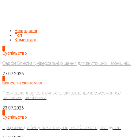
Нещодавні
Топ
Коментарі
1
Суспільство
Фарби Sniezka: універсальні рішення для внутрішніх і зовнішніх...
27.07.2026
2
Бізнес та економіка
Промышленные солнечные электростанции: современное
решение для бизнеса
23.07.2026
3
Суспільство
Цукровий діабет у похилому віці: особливості догляду та...