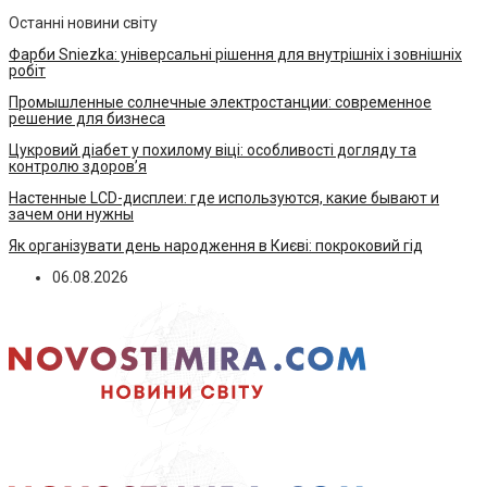
Останні новини світу
Фарби Sniezka: універсальні рішення для внутрішніх і зовнішніх
робіт
Промышленные солнечные электростанции: современное
решение для бизнеса
Цукровий діабет у похилому віці: особливості догляду та
контролю здоров’я
Настенные LCD-дисплеи: где используются, какие бывают и
зачем они нужны
Як організувати день народження в Києві: покроковий гід
06.08.2026