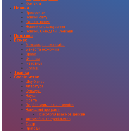
Контакти
Новини
Прес-релізи
Новини світу
Каталог новин
Новини оподаткування
Новини, Скандали, Сенсації
Політика
Бізнес
Міжнародна економіка
Бізнес та економіка
Право
Фінанси
Інвестиції
Іновації
Техніка
Суспільство
Шоу-бізнес
Література
Культура
Наука
Освіта
Події та кримінальна хроніка
Навчальні програми
Психологія взаємовідносин
Автомобіль та суспільство
Театр
Пригоди