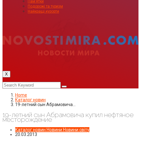
Пам’ятки
Подорожі та туризм
Найкращі курорти
X
Home
Каталог новин
19-летний сын Абрамовича…
19-летний сын Абрамовича купил нефтяное
месторождение
Каталог новин
Новини
Новини світу
20.03.2013