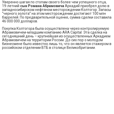
Уверенно шагая по стопам своего более чем успешного отца,
19-летний
сын Романа Абрамовича
Аркадий приобрел долю в
западносибирском нефтяном месторождении Колтогор. Запасы
“черного золота” на этом месторождении достигают 100 млн
баррелей. По предварительной оценке, сумма сделки составила
46 000 000 долларов.
Покупка Колтогора была осуществлена через контролируемую
Абрамовичем-младшим компанию ARA Capital. Эта сделка на
сегодняшний день – крупнейшая из осуществленных Аркадием
Абрамовичем на территории России. До сих пор о молодом
бизнесмене было известно лишь то, что он является стажером в
российском отделении ВТБ в столице Великобритании.