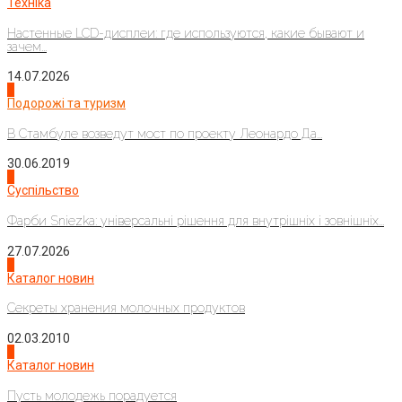
Техніка
Настенные LCD-дисплеи: где используются, какие бывают и
зачем...
14.07.2026
1
Подорожі та туризм
В Стамбуле возведут мост по проекту Леонардо Да...
30.06.2019
2
Суспільство
Фарби Sniezka: універсальні рішення для внутрішніх і зовнішніх...
27.07.2026
3
Каталог новин
Секреты хранения молочных продуктов
02.03.2010
4
Каталог новин
Пусть молодежь порадуется