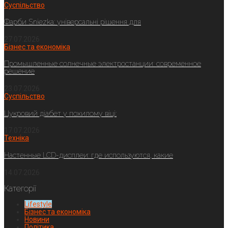
Суспільство
Фарби Sniezka: універсальні рішення для
27.07.2026
Бізнес та економіка
Промышленные солнечные электростанции: современное
решение
23.07.2026
Суспільство
Цукровий діабет у похилому віці:
17.07.2026
Техніка
Настенные LCD-дисплеи: где используются, какие
14.07.2026
Категорії
Lifestyle
Бізнес та економіка
Новини
Політика