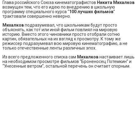
Глава российского Союза кинематографистов
Никита Михалков
возмущен тем, что его идею по внедрению в школьную
программу специального курса “
100 лучших фильмов
”
трактовали совершенно неверно.
Михалков
подразумевал, что школьникам будут просто
объяснять, как тот или иной фильм повлиял на мировую
историю. Вместо этого чиновники просто отобрали сотню
картин, обязательных на их взгляд к просмотру. К тому же
режиссер подразумевал всю мировую кинематографию, а не
только отечественные ленты различных эпох.
Из всего предложенного списка сам
Михалков
настаивает лишь
на необходимом просмотре фильмов “Броненосец Потемкин” и
“Унесенные ветром”, остальной перечень он считает спорным.