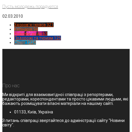
Пусть молодежь порадуется
02.03.2010
Здоров'я і краса
321
Кулінарія
94
Новинки моди
63
Подорожі та туризм
125
Спорт
1224
Про нас
Ми відкриті для взаємовигідної співпраці з репортерами,
редакторами, кореспондентами та просто цікавими людьми, які
бажають розміщувати власні матеріали на нашому сайті.
01133, Київ, Україна
З питань співпраці звертайтеся до адміністрації сайту "Новини
світу".