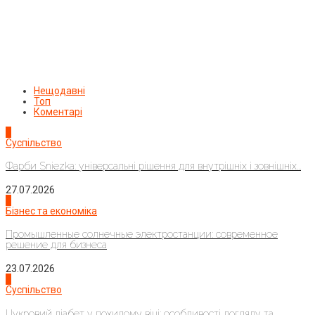
Нещодавні
Топ
Коментарі
1
Суспільство
Фарби Sniezka: універсальні рішення для внутрішніх і зовнішніх...
27.07.2026
2
Бізнес та економіка
Промышленные солнечные электростанции: современное
решение для бизнеса
23.07.2026
3
Суспільство
Цукровий діабет у похилому віці: особливості догляду та...