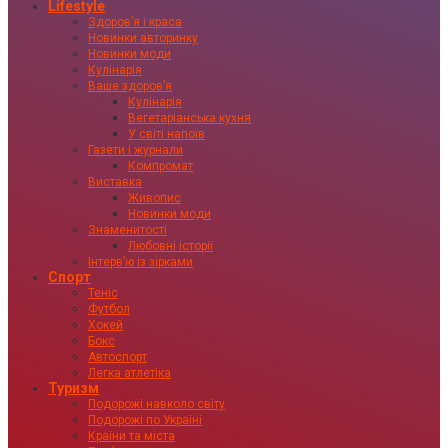
Lifestyle
Здоровʼя і краса
Новинки авторинку
Новинки моди
Кулінарія
Ваше здоровʼя
Кулінарія
Вегетаріанська кухня
У світі напоїв
Газети і журнали
Компромат
Виставка
Живопис
Новинки моди
Знаменитості
Любовні історії
Інтервʼю із зірками
Спорт
Теніс
Футбол
Хокей
Бокс
Автоспорт
Легка атлетіка
Туризм
Подорожі навколо світу
Подорожі по Україні
Країни та міста