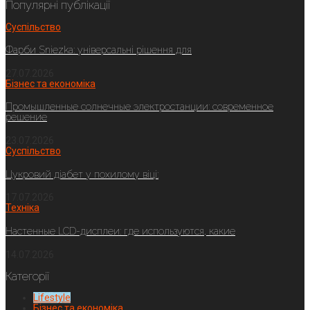
Популярні публікації
Суспільство
Фарби Sniezka: універсальні рішення для
27.07.2026
Бізнес та економіка
Промышленные солнечные электростанции: современное
решение
23.07.2026
Суспільство
Цукровий діабет у похилому віці:
17.07.2026
Техніка
Настенные LCD-дисплеи: где используются, какие
14.07.2026
Категорії
Lifestyle
Бізнес та економіка