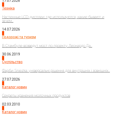
17.07.2026
4
Техніка
Настенные LCD-дисплеи: где используются, какие бывают и
зачем...
14.07.2026
1
Подорожі та туризм
В Стамбуле возведут мост по проекту Леонардо Да...
30.06.2019
2
Суспільство
Фарби Sniezka: універсальні рішення для внутрішніх і зовнішніх...
27.07.2026
3
Каталог новин
Секреты хранения молочных продуктов
02.03.2010
4
Каталог новин