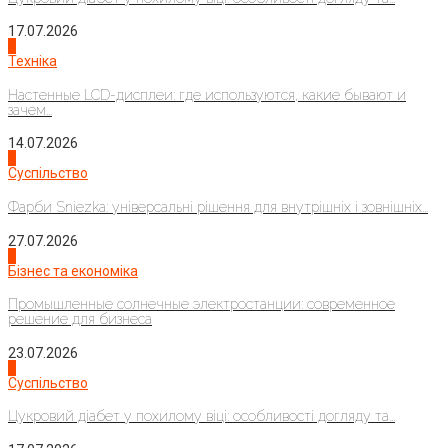
17.07.2026
4
Техніка
Настенные LCD-дисплеи: где используются, какие бывают и
зачем...
14.07.2026
1
Суспільство
Фарби Sniezka: універсальні рішення для внутрішніх і зовнішніх...
27.07.2026
2
Бізнес та економіка
Промышленные солнечные электростанции: современное
решение для бизнеса
23.07.2026
3
Суспільство
Цукровий діабет у похилому віці: особливості догляду та...