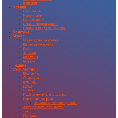
Контакти
Новини
Прес-релізи
Новини світу
Каталог новин
Новини оподаткування
Новини, Скандали, Сенсації
Політика
Бізнес
Міжнародна економіка
Бізнес та економіка
Право
Фінанси
Інвестиції
Іновації
Техніка
Суспільство
Шоу-бізнес
Література
Культура
Наука
Освіта
Події та кримінальна хроніка
Навчальні програми
Психологія взаємовідносин
Автомобіль та суспільство
Театр
Пригоди