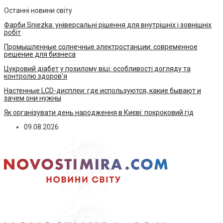
Останні новини світу
Фарби Sniezka: універсальні рішення для внутрішніх і зовнішніх
робіт
Промышленные солнечные электростанции: современное
решение для бизнеса
Цукровий діабет у похилому віці: особливості догляду та
контролю здоров’я
Настенные LCD-дисплеи: где используются, какие бывают и
зачем они нужны
Як організувати день народження в Києві: покроковий гід
09.08.2026