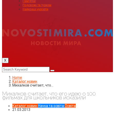
Пам’ятки
Подорожі та туризм
Найкращі курорти
X
Home
Каталог новин
Михалков считает, что…
Михалков считает, что его идею о 100
фильмах для школьников исказили
Каталог новин
Наука та освіта
Освіта
21.03.2013