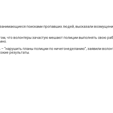
х занимающиеся поисками пропавших людей, высказали возмущени
том, что волонтеры зачастую мешают полиции выполнять свою раб
мно.
ь – “нарушить планы полиции по ничегонеделанию”, заявили волон
сокие результаты.