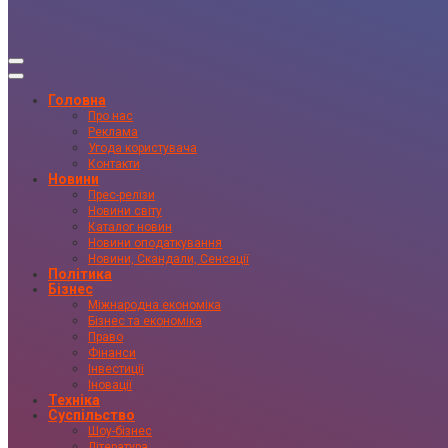
Головна
Про нас
Реклама
Угода користувача
Контакти
Новини
Прес-релізи
Новини світу
Каталог новин
Новини оподаткування
Новини, Скандали, Сенсації
Політика
Бізнес
Міжнародна економіка
Бізнес та економіка
Право
Фінанси
Інвестиції
Іновації
Техніка
Суспільство
Шоу-бізнес
Література