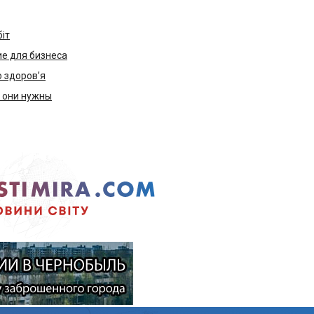
біт
е для бизнеса
ю здоров’я
м они нужны