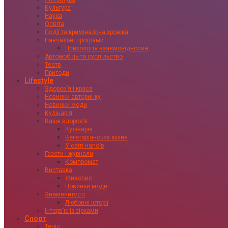
Культура
Наука
Освіта
Події та кримінальна хроніка
Навчальні програми
Психологія взаємовідносин
Автомобіль та суспільство
Театр
Пригоди
Lifestyle
Здоровʼя і краса
Новинки авторинку
Новинки моди
Кулінарія
Ваше здоровʼя
Кулінарія
Вегетаріанська кухня
У світі напоїв
Газети і журнали
Компромат
Виставка
Живопис
Новинки моди
Знаменитості
Любовні історії
Інтервʼю із зірками
Спорт
Теніс