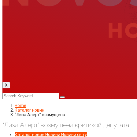
X
Home
Каталог новин
“Лиза Алерт” возмущена…
“Лиза Алерт” возмущена критикой депутата
Каталог новин
Новини
Новини світу