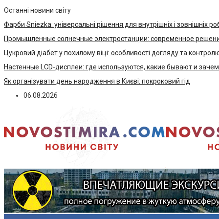
Останні новини світу
Фарби Sniezka: універсальні рішення для внутрішніх і зовнішніх ро
Промышленные солнечные электростанции: современное решени
Цукровий діабет у похилому віці: особливості догляду та контрол
Настенные LCD-дисплеи: где используются, какие бывают и заче
Як організувати день народження в Києві: покроковий гід
06.08.2026