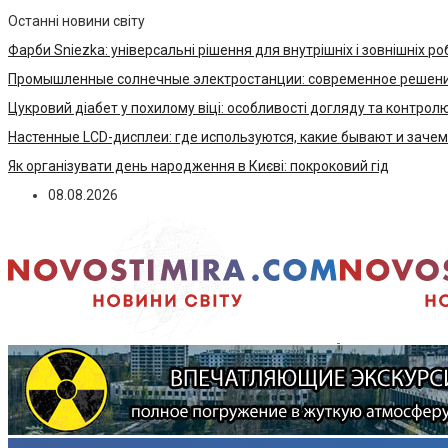
Останні новини світу
Фарби Sniezka: універсальні рішення для внутрішніх і зовнішніх ро
Промышленные солнечные электростанции: современное решени
Цукровий діабет у похилому віці: особливості догляду та контрол
Настенные LCD-дисплеи: где используются, какие бывают и заче
Як організувати день народження в Києві: покроковий гід
08.08.2026