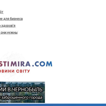
біт
е для бизнеса
ю здоров’я
м они нужны