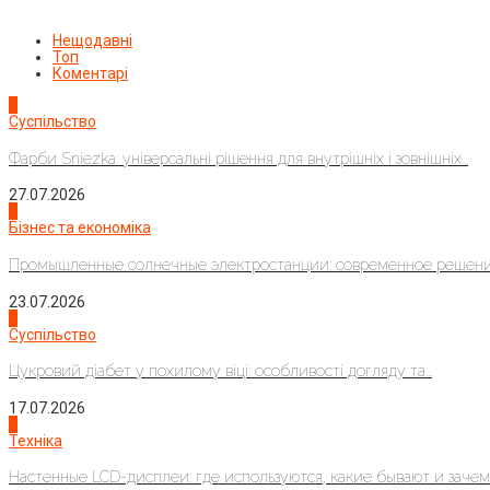
Нещодавні
Топ
Коментарі
1
Суспільство
Фарби Sniezka: універсальні рішення для внутрішніх і зовнішніх...
27.07.2026
2
Бізнес та економіка
Промышленные солнечные электростанции: современное решени
23.07.2026
3
Суспільство
Цукровий діабет у похилому віці: особливості догляду та...
17.07.2026
4
Техніка
Настенные LCD-дисплеи: где используются, какие бывают и зачем..