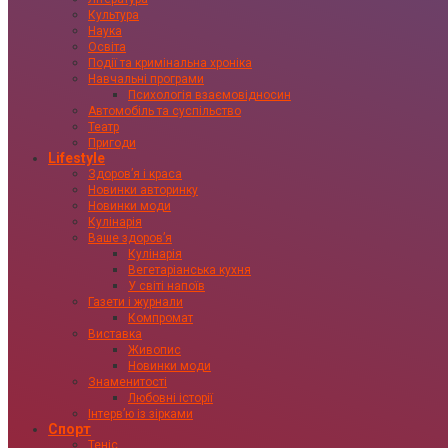
Культура
Наука
Освіта
Події та кримінальна хроніка
Навчальні програми
Психологія взаємовідносин
Автомобіль та суспільство
Театр
Пригоди
Lifestyle
Здоровʼя і краса
Новинки авторинку
Новинки моди
Кулінарія
Ваше здоровʼя
Кулінарія
Вегетаріанська кухня
У світі напоїв
Газети і журнали
Компромат
Виставка
Живопис
Новинки моди
Знаменитості
Любовні історії
Інтервʼю із зірками
Спорт
Теніс