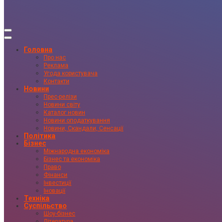
Головна
Про нас
Реклама
Угода користувача
Контакти
Новини
Прес-релізи
Новини світу
Каталог новин
Новини оподаткування
Новини, Скандали, Сенсації
Політика
Бізнес
Міжнародна економіка
Бізнес та економіка
Право
Фінанси
Інвестиції
Іновації
Техніка
Суспільство
Шоу-бізнес
Література