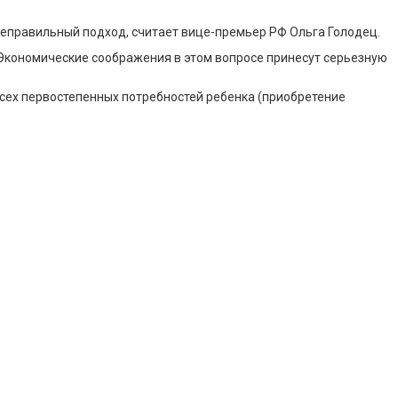
еправильный подход, считает вице-премьер РФ Ольга Голодец.
. Экономические соображения в этом вопросе принесут серьезную
всех первостепенных потребностей ребенка (приобретение