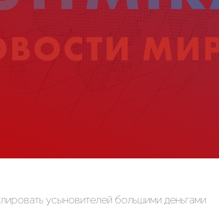
улировать усыновителей большими деньгами