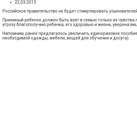
22.03.2013
Российское правительство не будет стимулировать усыновител
Приемный ребенок должен быть взят в семью только из чувства 
угрозу благополучию ребенка, его здоровью и жизни, уверена ви
Напомним, ранее предлагалось увеличить единоразовое пособие 
необходимой одежды, мебели, вещей для обучения и досуга).