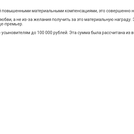
ей повышенными материальными компенсациями, это совершенно н
любви, а не из-за желания получить за это материальную награду
це-премьер.
усыновителям до 100 000 рублей. Эта сумма была рассчитана из 