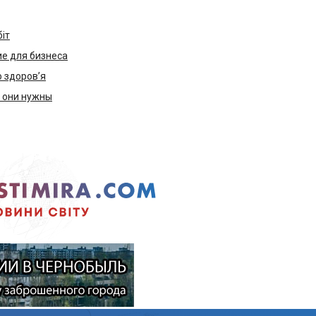
біт
е для бизнеса
ю здоров’я
м они нужны