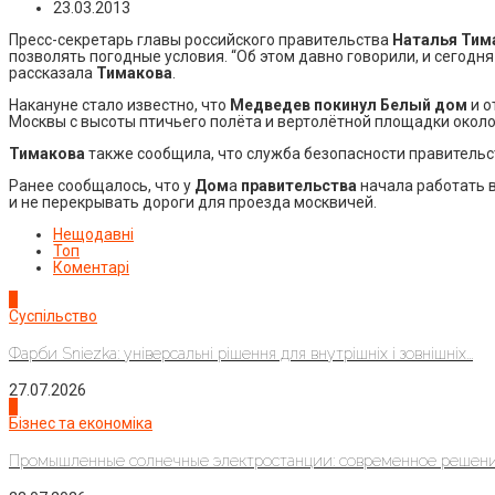
23.03.2013
Пресс-секретарь главы российского правительства
Наталья Тим
позволять погодные условия. “Об этом давно говорили, и сегод
рассказала
Тимакова
.
Накануне стало известно, что
Медведев покинул Белый дом
и о
Москвы с высоты птичьего полёта и вертолётной площадки около
Тимакова
также сообщила, что служба безопасности правительс
Ранее сообщалось, что у
Дом
а
правительства
начала работать в
и не перекрывать дороги для проезда москвичей.
Нещодавні
Топ
Коментарі
1
Суспільство
Фарби Sniezka: універсальні рішення для внутрішніх і зовнішніх...
27.07.2026
2
Бізнес та економіка
Промышленные солнечные электростанции: современное решени