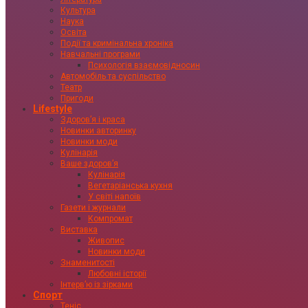
Культура
Наука
Освіта
Події та кримінальна хроніка
Навчальні програми
Психологія взаємовідносин
Автомобіль та суспільство
Театр
Пригоди
Lifestyle
Здоровʼя і краса
Новинки авторинку
Новинки моди
Кулінарія
Ваше здоровʼя
Кулінарія
Вегетаріанська кухня
У світі напоїв
Газети і журнали
Компромат
Виставка
Живопис
Новинки моди
Знаменитості
Любовні історії
Інтервʼю із зірками
Спорт
Теніс