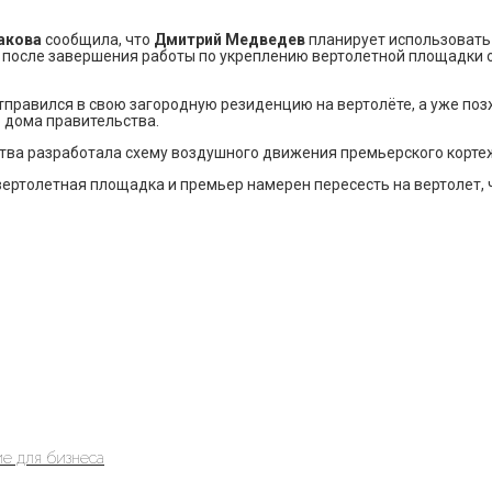
акова
сообщила, что
Дмитрий Медведев
планирует использовать 
ня после завершения работы по укреплению вертолетной площадки о
тправился в свою загородную резиденцию на вертолёте, а уже поз
 дома правительства.
тва разработала схему воздушного движения премьерского корте
ертолетная площадка и премьер намерен пересесть на вертолет, 
е для бизнеса