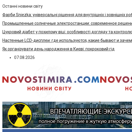
Останні новини світу
Фарби Sniezka: універсальні рішення для внутрішніх і зовнішніх ро
Промышленные солнечные электростанции: современное решени
Цукровий діабет у похилому віці: особливості догляду та контрол
Настенные LCD-дисплеи: где используются, какие бывают и заче
Як організувати день народження в Києві: покроковий гід
07.08.2026