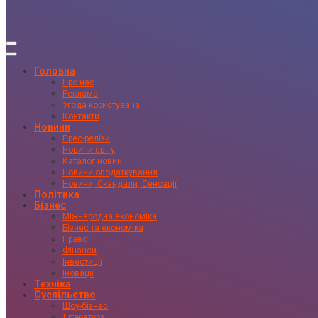
Головна
Про нас
Реклама
Угода користувача
Контакти
Новини
Прес-релізи
Новини світу
Каталог новин
Новини оподаткування
Новини, Скандали, Сенсації
Політика
Бізнес
Міжнародна економіка
Бізнес та економіка
Право
Фінанси
Інвестиції
Іновації
Техніка
Суспільство
Шоу-бізнес
Література