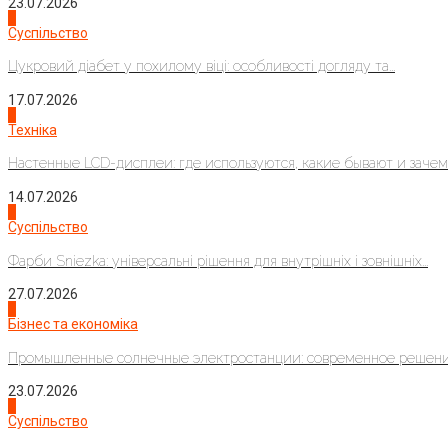
23.07.2026
3
Суспільство
Цукровий діабет у похилому віці: особливості догляду та...
17.07.2026
4
Техніка
Настенные LCD-дисплеи: где используются, какие бывают и зачем..
14.07.2026
1
Суспільство
Фарби Sniezka: універсальні рішення для внутрішніх і зовнішніх...
27.07.2026
2
Бізнес та економіка
Промышленные солнечные электростанции: современное решени
23.07.2026
3
Суспільство