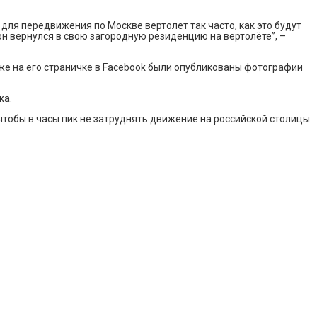
для передвижения по Москве вертолет так часто, как это будут
н вернулся в свою загородную резиденцию на вертолёте”, –
же на его страничке в Facebook были опубликованы фотографии
жа.
чтобы в часы пик не затруднять движение на российской столицы