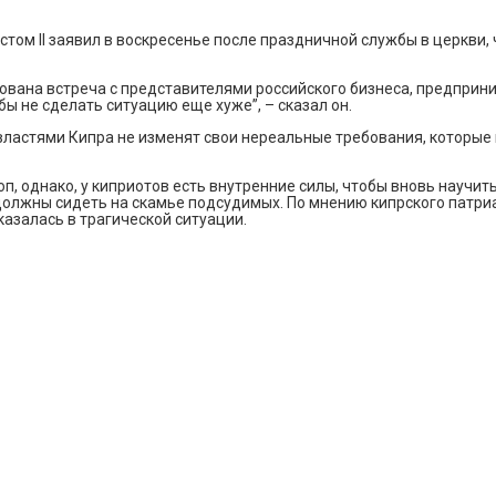
ом II заявил в воскресенье после праздничной службы в церкви, 
ована встреча с представителями российского бизнеса, предприним
ы не сделать ситуацию еще хуже”, – сказал он.
с властями Кипра не изменят свои нереальные требования, которые
, однако, у киприотов есть внутренние силы, чтобы вновь научить
должны сидеть на скамье подсудимых. По мнению кипрского патриа
казалась в трагической ситуации.