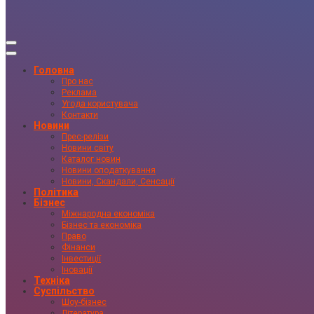
Головна
Про нас
Реклама
Угода користувача
Контакти
Новини
Прес-релізи
Новини світу
Каталог новин
Новини оподаткування
Новини, Скандали, Сенсації
Політика
Бізнес
Міжнародна економіка
Бізнес та економіка
Право
Фінанси
Інвестиції
Іновації
Техніка
Суспільство
Шоу-бізнес
Література