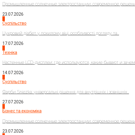
Промышленные солнечные электростанции: современное решени
23.07.2026
3
Суспільство
Цукровий діабет у похилому віці: особливості догляду та...
17.07.2026
4
Техніка
Настенные LCD-дисплеи: где используются, какие бывают и зачем..
14.07.2026
1
Суспільство
Фарби Sniezka: універсальні рішення для внутрішніх і зовнішніх...
27.07.2026
2
Бізнес та економіка
Промышленные солнечные электростанции: современное решени
23.07.2026