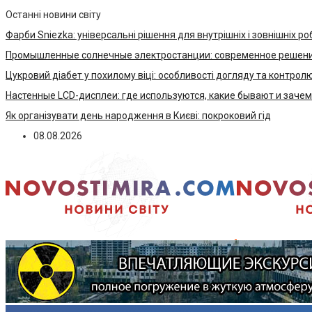
Останні новини світу
Фарби Sniezka: універсальні рішення для внутрішніх і зовнішніх ро
Промышленные солнечные электростанции: современное решени
Цукровий діабет у похилому віці: особливості догляду та контрол
Настенные LCD-дисплеи: где используются, какие бывают и заче
Як організувати день народження в Києві: покроковий гід
08.08.2026