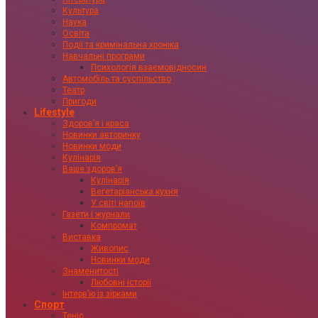
Культура
Наука
Освіта
Події та кримінальна хроніка
Навчальні програми
Психологія взаємовідносин
Автомобіль та суспільство
Театр
Пригоди
Lifestyle
Здоровʼя і краса
Новинки авторинку
Новинки моди
Кулінарія
Ваше здоровʼя
Кулінарія
Вегетаріанська кухня
У світі напоїв
Газети і журнали
Компромат
Виставка
Живопис
Новинки моди
Знаменитості
Любовні історії
Інтервʼю із зірками
Спорт
Теніс