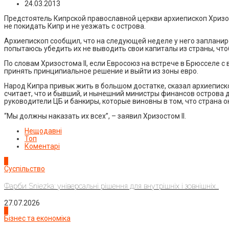
24.03.2013
Предстоятель Кипрской православной церкви архиепископ Хризост
не покидать Кипр и не уезжать с острова.
Архиепископ сообщил, что на следующей неделе у него запланир
попытаюсь убедить их не выводить свои капиталы из страны, чтоб
По словам Хризостома II, если Евросоюз на встрече в Брюсселе 
принять принципиальное решение и выйти из зоны евро.
Народ Кипра привык жить в большом достатке, сказал архиепископ
считает, что и бывший, и нынешний министры финансов острова 
руководители ЦБ и банкиры, которые виновны в том, что страна о
“Мы должны наказать их всех”, – заявил Хризостом II.
Нещодавні
Топ
Коментарі
1
Суспільство
Фарби Sniezka: універсальні рішення для внутрішніх і зовнішніх...
27.07.2026
2
Бізнес та економіка