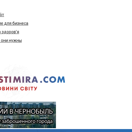
біт
е для бизнеса
ю здоров’я
м они нужны