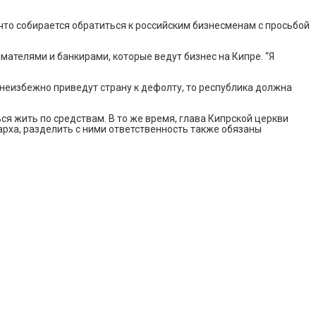
что собирается обратиться к российским бизнесменам с просьбой
ателями и банкирами, которые ведут бизнес на Кипре. “Я
 неизбежно приведут страну к дефолту, то республика должна
ся жить по средствам. В то же время, глава Кипрской церкви
рха, разделить с ними ответственность также обязаны