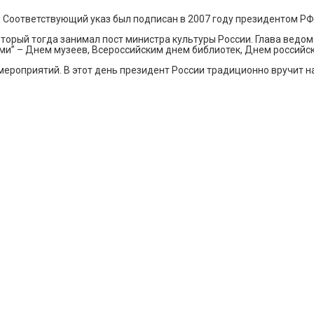
. Соответствующий указ был подписан в 2007 году президентом Р
торый тогда занимал пост министра культуры России. Глава ведом
” – Днем музеев, Всероссийским днем библиотек, Днем российског
ероприятий. В этот день президент России традиционно вручит 