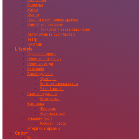
Культура
Наука
Освіта
Події та кримінальна хроніка
Навчальні програми
Психологія взаємовідносин
Автомобіль та суспільство
Театр
Пригоди
Lifestyle
Здоровʼя і краса
Новинки авторинку
Новинки моди
Кулінарія
Ваше здоровʼя
Кулінарія
Вегетаріанська кухня
У світі напоїв
Газети і журнали
Компромат
Виставка
Живопис
Новинки моди
Знаменитості
Любовні історії
Інтервʼю із зірками
Спорт
Теніс