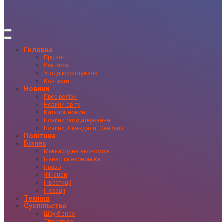
Головна
Про нас
Реклама
Угода користувача
Контакти
Новини
Прес-релізи
Новини світу
Каталог новин
Новини оподаткування
Новини, Скандали, Сенсації
Політика
Бізнес
Міжнародна економіка
Бізнес та економіка
Право
Фінанси
Інвестиції
Іновації
Техніка
Суспільство
Шоу-бізнес
Література