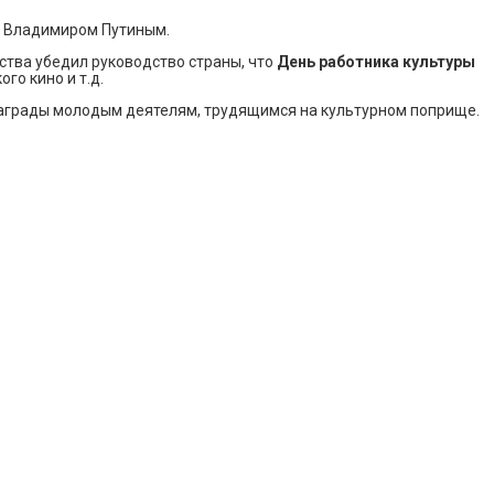
Ф Владимиром Путиным.
ства убедил руководство страны, что
День работника культуры
о кино и т.д.
награды молодым деятелям, трудящимся на культурном поприще.