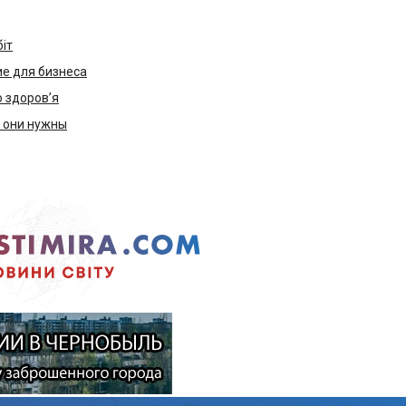
біт
е для бизнеса
ю здоров’я
м они нужны