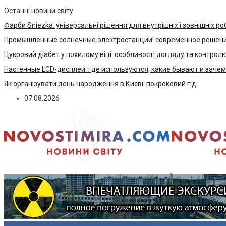
Останні новини світу
Фарби Sniezka: універсальні рішення для внутрішніх і зовнішніх ро
Промышленные солнечные электростанции: современное решени
Цукровий діабет у похилому віці: особливості догляду та контрол
Настенные LCD-дисплеи: где используются, какие бывают и заче
Як організувати день народження в Києві: покроковий гід
07.08.2026