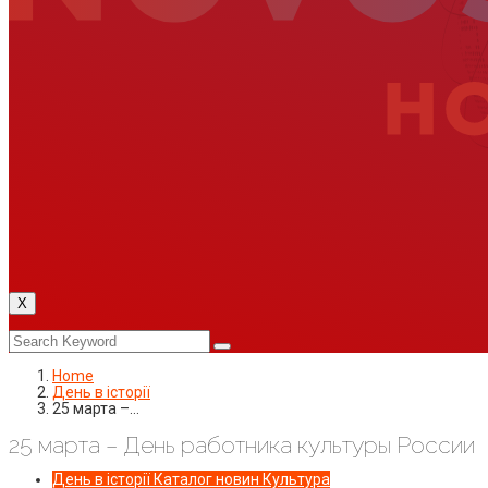
X
Home
День в історії
25 марта –…
25 марта – День работника культуры России
День в історії
Каталог новин
Культура