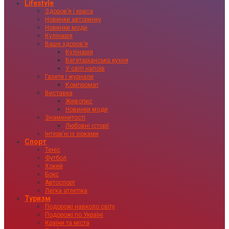
Lifestyle
Здоровʼя і краса
Новинки авторинку
Новинки моди
Кулінарія
Ваше здоровʼя
Кулінарія
Вегетаріанська кухня
У світі напоїв
Газети і журнали
Компромат
Виставка
Живопис
Новинки моди
Знаменитості
Любовні історії
Інтервʼю із зірками
Спорт
Теніс
Футбол
Хокей
Бокс
Автоспорт
Легка атлетіка
Туризм
Подорожі навколо світу
Подорожі по Україні
Країни та міста