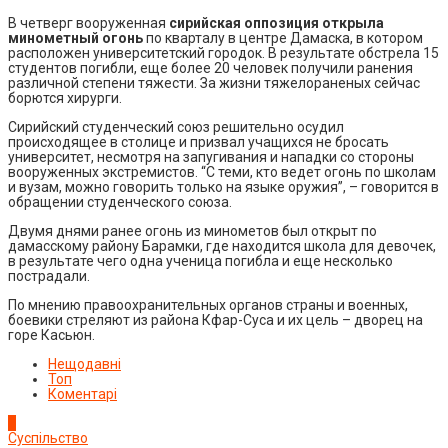
В четверг вооруженная
сирийская оппозиция открыла
минометный огонь
по кварталу в центре Дамаска, в котором
расположен университетский городок. В результате обстрела 15
студентов погибли, еще более 20 человек получили ранения
различной степени тяжести. За жизни тяжелораненых сейчас
борются хирурги.
Сирийский студенческий союз решительно осудил
происходящее в столице и призвал учащихся не бросать
университет, несмотря на запугивания и нападки со стороны
вооруженных экстремистов. “С теми, кто ведет огонь по школам
и вузам, можно говорить только на языке оружия”, – говорится в
обращении студенческого союза.
Двумя днями ранее огонь из минометов был открыт по
дамасскому району Барамки, где находится школа для девочек,
в результате чего одна ученица погибла и еще несколько
пострадали.
По мнению правоохранительных органов страны и военных,
боевики стреляют из района Кфар-Суса и их цель – дворец на
горе Касьюн.
Нещодавні
Топ
Коментарі
1
Суспільство