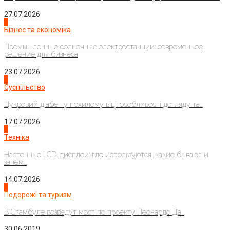
27.07.2026
2
Бізнес та економіка
Промышленные солнечные электростанции: современное
решение для бизнеса
23.07.2026
3
Суспільство
Цукровий діабет у похилому віці: особливості догляду та...
17.07.2026
4
Техніка
Настенные LCD-дисплеи: где используются, какие бывают и
зачем...
14.07.2026
1
Подорожі та туризм
В Стамбуле возведут мост по проекту Леонардо Да...
30.06.2019