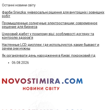
Останні новини світу
Фарби Sniezka: універсальні рішення для внутрішніх і зовнішніх
робіт
Промышленные солнечные электростанции: современное
решение для бизнеса
Цукровий діабет у похилому віці: особливості догляду та
контролю здоров’я
Настенные LCD-дисплеи: где используются, какие бывают и
зачем они нужны
Як організувати день народження в Києві: покроковий гід
06.08.2026