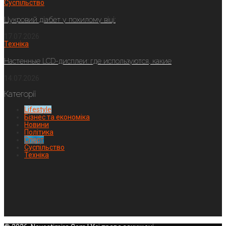
Суспільство
Цукровий діабет у похилому віці:
17.07.2026
Техніка
Настенные LCD-дисплеи: где используются, какие
14.07.2026
Категорії
Lifestyle
Бізнес та економіка
Новини
Політика
Спорт
Суспільство
Техніка