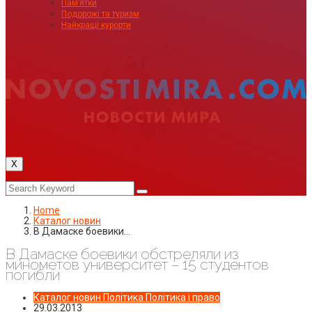
Пам’ятки
Подорожі та туризм
Найкращі курорти
X
Home
Каталог новин
В Дамаске боевики…
В Дамаске боевики обстреляли из
минометов университет – 15 студентов
погибли
Каталог новин
Політика
Політика і право
29.03.2013