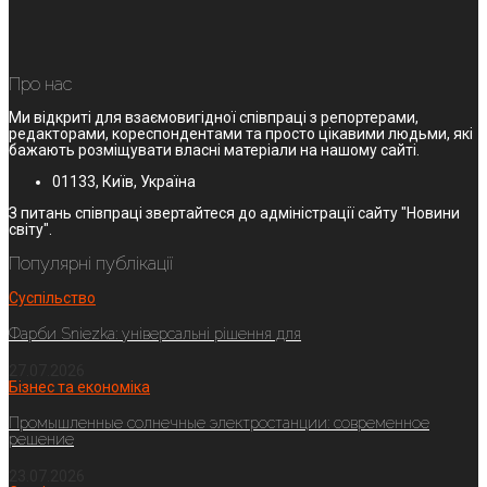
Про нас
Ми відкриті для взаємовигідної співпраці з репортерами,
редакторами, кореспондентами та просто цікавими людьми, які
бажають розміщувати власні матеріали на нашому сайті.
01133, Київ, Україна
З питань співпраці звертайтеся до адміністрації сайту "Новини
світу".
Популярні публікації
Суспільство
Фарби Sniezka: універсальні рішення для
27.07.2026
Бізнес та економіка
Промышленные солнечные электростанции: современное
решение
23.07.2026