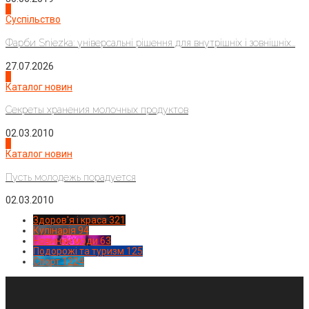
2
Суспільство
Фарби Sniezka: універсальні рішення для внутрішніх і зовнішніх...
27.07.2026
3
Каталог новин
Секреты хранения молочных продуктов
02.03.2010
4
Каталог новин
Пусть молодежь порадуется
02.03.2010
Здоров'я і краса
321
Кулінарія
94
Новинки моди
63
Подорожі та туризм
125
Спорт
1224