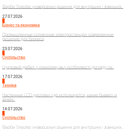
Фарби Sniezka: універсальні рішення для внутрішніх і зовнішніх...
27.07.2026
2
Бізнес та економіка
Промышленные солнечные электростанции: современное
решение для бизнеса
23.07.2026
3
Суспільство
Цукровий діабет у похилому віці: особливості догляду та...
17.07.2026
4
Техніка
Настенные LCD-дисплеи: где используются, какие бывают и
зачем...
14.07.2026
1
Суспільство
Фарби Sniezka: універсальні рішення для внутрішніх і зовнішніх...