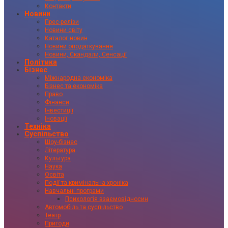
Контакти
Новини
Прес-релізи
Новини світу
Каталог новин
Новини оподаткування
Новини, Скандали, Сенсації
Політика
Бізнес
Міжнародна економіка
Бізнес та економіка
Право
Фінанси
Інвестиції
Іновації
Техніка
Суспільство
Шоу-бізнес
Література
Культура
Наука
Освіта
Події та кримінальна хроніка
Навчальні програми
Психологія взаємовідносин
Автомобіль та суспільство
Театр
Пригоди