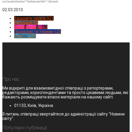
02.03.2010
Здоров'я і краса
321
Кулінарія
94
Новинки моди
63
Подорожі та туризм
125
Спорт
1224
Про нас
Ми відкриті для взаємовигідної співпраці з репортерами,
редакторами, кореспондентами та просто цікавими людьми, які
бажають розміщувати власні матеріали на нашому сайті.
01133, Київ, Україна
З питань співпраці звертайтеся до адміністрації сайту "Новини
світу".
Популярні публікації