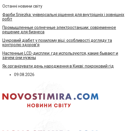
Останні новини світу
Фарби Sniezka: універсальні рішення для внутрішніх і зовнішніх
робіт
Промышленные солнечные электростанции: современное
решение для бизнеса
Цукровий діабет у похилому віці: особливості догляду та
контролю здоров’я
Настенные LCD-дисплеи: где используются, какие бывают и
зачем они нужны
Як організувати день народження в Києві: покроковий гід
09.08.2026