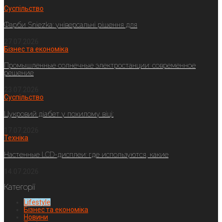
Суспільство
Фарби Sniezka: універсальні рішення для
27.07.2026
Бізнес та економіка
Промышленные солнечные электростанции: современное
решение
23.07.2026
Суспільство
Цукровий діабет у похилому віці:
17.07.2026
Техніка
Настенные LCD-дисплеи: где используются, какие
14.07.2026
Категорії
Lifestyle
Бізнес та економіка
Новини