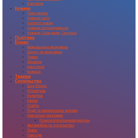
Контакти
Новини
Прес-релізи
Новини світу
Каталог новин
Новини оподаткування
Новини, Скандали, Сенсації
Політика
Бізнес
Міжнародна економіка
Бізнес та економіка
Право
Фінанси
Інвестиції
Іновації
Техніка
Суспільство
Шоу-бізнес
Література
Культура
Наука
Освіта
Події та кримінальна хроніка
Навчальні програми
Психологія взаємовідносин
Автомобіль та суспільство
Театр
Пригоди