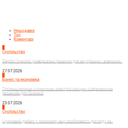
Нещодавні
Топ
Коментарі
1
Суспільство
Фарби Sniezka: універсальні рішення для внутрішніх і зовнішніх...
27.07.2026
2
Бізнес та економіка
Промышленные солнечные электростанции: современное
решение для бизнеса
23.07.2026
3
Суспільство
Цукровий діабет у похилому віці: особливості догляду та...