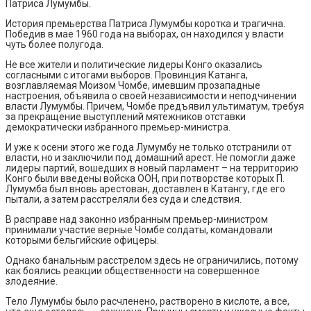
Патриса Лумумбы.
История премьерства Патриса Лумумбы коротка и трагична.
Победив в мае 1960 года на выборах, он находился у власти
чуть более полугода.
Не все жители и политические лидеры Конго оказались
согласными с итогами выборов. Провинция Катанга,
возглавляемая Моизом Чомбе, имевшим прозападные
настроения, объявила о своей независимости и неподчинении
власти Лумумбы. Причем, Чомбе предъявил ультиматум, требуя
за прекращение выступлений мятежников отставки
демократически избранного премьер-министра.
И уже к осени этого же года Лумумбу не только отстранили от
власти, но и заключили под домашний арест. Не помогли даже
лидеры партий, вошедших в новый парламент – на территорию
Конго были введены войска ООН, при потворстве которых П.
Лумумба был вновь арестован, доставлен в Катангу, где его
пытали, а затем расстреляли без суда и следствия.
В расправе над законно избранным премьер-министром
принимали участие верные Чомбе солдаты, командовали
которыми бельгийские офицеры.
Однако банальным расстрелом здесь не ограничились, потому
как боялись реакции общественности на совершенное
злодеяние.
Тело Лумумбы было расчленено, растворено в кислоте, а все,