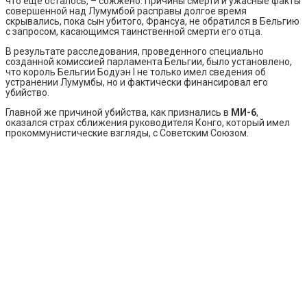
что еще осталось, – сожжено. Причины смерти и ужасные факты
совершенной над Лумумбой расправы долгое время
скрывались, пока сын убитого, Франсуа, не обратился в Бельгию
с запросом, касающимся таинственной смерти его отца.
В результате расследования, проведенного специально
созданной комиссией парламента Бельгии, было установлено,
что король Бельгии Бодуэн I не только имел сведения об
устранении Лумумбы, но и фактически финансировал его
убийство.
Главной же причиной убийства, как признались в
МИ-6
,
оказался страх сближения руководителя Конго, который имел
прокоммунистические взгляды, с Советским Союзом.