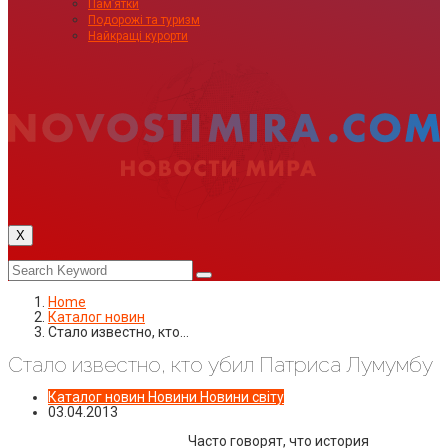
Пам’ятки
Подорожі та туризм
Найкращі курорти
X
Home
Каталог новин
Стало известно, кто…
Стало известно, кто убил Патриса Лумумбу
Каталог новин
Новини
Новини світу
03.04.2013
Часто говорят, что история