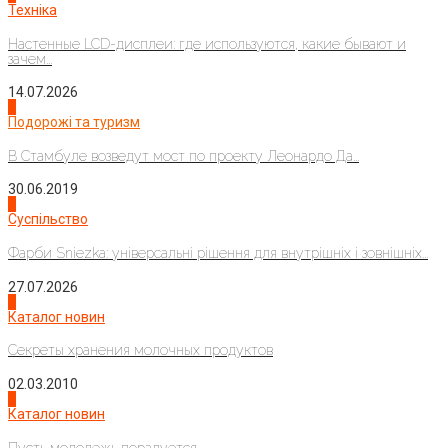
Техніка
Настенные LCD-дисплеи: где используются, какие бывают и
зачем...
14.07.2026
1
Подорожі та туризм
В Стамбуле возведут мост по проекту Леонардо Да...
30.06.2019
2
Суспільство
Фарби Sniezka: універсальні рішення для внутрішніх і зовнішніх...
27.07.2026
3
Каталог новин
Секреты хранения молочных продуктов
02.03.2010
4
Каталог новин
Пусть молодежь порадуется