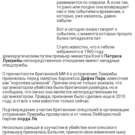
развивается по спирали. А если так,
то рано или поздно она возвращает
нас к тем событиям и временам, о
которых, уже казалось, давно
забыли.
Вот и сегодня снова говорят о
событиях, с момента которых прошло
более пятидесяти лет.
Стало известно, что к гибели
избранного в 1960 году
демократическим путем премьер-министра Конго
Патриса
Лумумбы
непосредственное отношение имеют западные
спецслужбы.
О причастности британской МИ-6 к устранению Лумумбы
призналась перед смертью баронесса
Дафна Парк
, известная
как “королева шпионов”. Причем она не только указала, что
организатором убийства была британская разведка, но и
сообщила, что лично она является непосредственным ее
организатором. Правда, признание было сделано еще в 2010
году, а стало о нем известно только сейчас.
Подтверждение участия британских спецслужб в организации
устранения Лумумбы прозвучало и от члена Лейбористкой
партии
лорда Ли
.
Несколько раньше в соучастии в убийстве конголесского
премьера призналась Бельгия, принеся свои извинения сыну