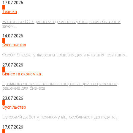
17.07.2026
4
Техніка
Настенные LCD-дисплеи: где используются, какие бывают и
зачем...
14.07.2026
1
Суспільство
Фарби Sniezka: універсальні рішення для внутрішніх і зовнішніх...
27.07.2026
2
Бізнес та економіка
Промышленные солнечные электростанции: современное
решение для бизнеса
23.07.2026
3
Суспільство
Цукровий діабет у похилому віці: особливості догляду та...
17.07.2026
4