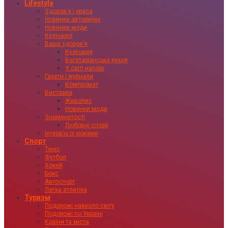
Lifestyle
Здоровʼя і краса
Новинки авторинку
Новинки моди
Кулінарія
Ваше здоровʼя
Кулінарія
Вегетаріанська кухня
У світі напоїв
Газети і журнали
Компромат
Виставка
Живопис
Новинки моди
Знаменитості
Любовні історії
Інтервʼю із зірками
Спорт
Теніс
Футбол
Хокей
Бокс
Автоспорт
Легка атлетіка
Туризм
Подорожі навколо світу
Подорожі по Україні
Країни та міста