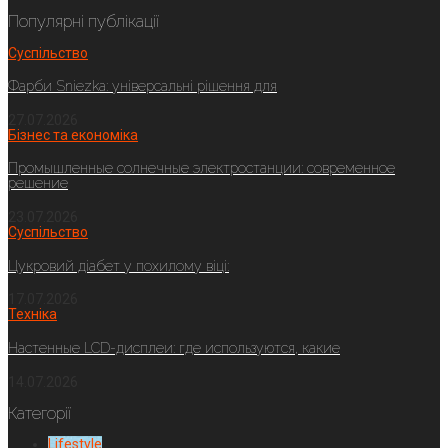
Популярні публікації
Суспільство
Фарби Sniezka: універсальні рішення для
27.07.2026
Бізнес та економіка
Промышленные солнечные электростанции: современное
решение
23.07.2026
Суспільство
Цукровий діабет у похилому віці:
17.07.2026
Техніка
Настенные LCD-дисплеи: где используются, какие
14.07.2026
Категорії
Lifestyle