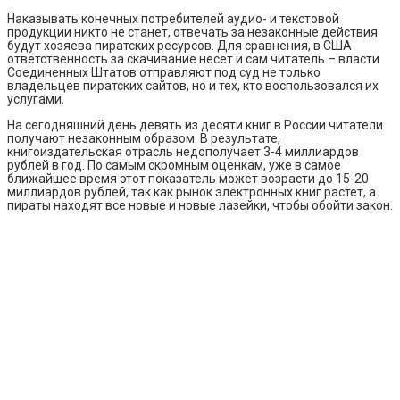
Наказывать конечных потребителей аудио- и текстовой
продукции никто не станет, отвечать за незаконные действия
будут хозяева пиратских ресурсов. Для сравнения, в США
ответственность за скачивание несет и сам читатель – власти
Соединенных Штатов отправляют под суд не только
владельцев пиратских сайтов, но и тех, кто воспользовался их
услугами.
На сегодняшний день девять из десяти книг в России читатели
получают незаконным образом. В результате,
книгоиздательская отрасль недополучает 3-4 миллиардов
рублей в год. По самым скромным оценкам, уже в самое
ближайшее время этот показатель может возрасти до 15-20
миллиардов рублей, так как рынок электронных книг растет, а
пираты находят все новые и новые лазейки, чтобы обойти закон.