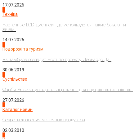
17.07.2026
4
Техніка
Настенные LCD-дисплеи: где используются, какие бывают и
зачем...
14.07.2026
1
Подорожі та туризм
В Стамбуле возведут мост по проекту Леонардо Да...
30.06.2019
2
Суспільство
Фарби Sniezka: універсальні рішення для внутрішніх і зовнішніх...
27.07.2026
3
Каталог новин
Секреты хранения молочных продуктов
02.03.2010
4