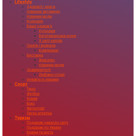
Lifestyle
Здоровʼя і краса
Новинки авторинку
Новинки моди
Кулінарія
Ваше здоровʼя
Кулінарія
Вегетаріанська кухня
У світі напоїв
Газети і журнали
Компромат
Виставка
Живопис
Новинки моди
Знаменитості
Любовні історії
Інтервʼю із зірками
Спорт
Теніс
Футбол
Хокей
Бокс
Автоспорт
Легка атлетіка
Туризм
Подорожі навколо світу
Подорожі по Україні
Країни та міста