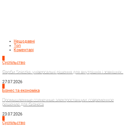
Нещодавні
Топ
Коментарі
1
Суспільство
Фарби Sniezka: універсальні рішення для внутрішніх і зовнішніх...
27.07.2026
2
Бізнес та економіка
Промышленные солнечные электростанции: современное
решение для бизнеса
23.07.2026
3
Суспільство