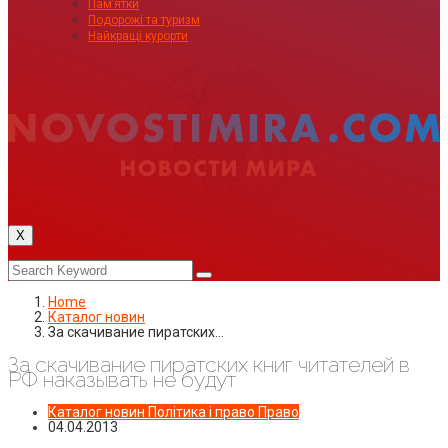
Пам’ятки
Подорожі та туризм
Найкращі курорти
X
Home
Каталог новин
За скачивание пиратских…
За скачивание пиратских книг читателей в
РФ наказывать не будут
Каталог новин
Політика і право
Право
04.04.2013