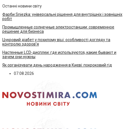
Останні новини світу
Фарби Sniezka: універсальні рішення для внутрішніх і зовнішніх
робіт
Промышленные солнечные электростанции: современное
решение для бизнеса
Цукровий діабет у похилому віці: особливості догляду та
контролю здоров’я
Настенные LCD-дисплеи: где используются, какие бывают и
зачем они нужны
Як організувати день народження в Києві: покроковий гід
07.08.2026