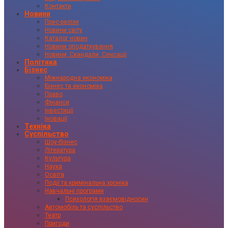
Контакти
Новини
Прес-релізи
Новини світу
Каталог новин
Новини оподаткування
Новини, Скандали, Сенсації
Політика
Бізнес
Міжнародна економіка
Бізнес та економіка
Право
Фінанси
Інвестиції
Іновації
Техніка
Суспільство
Шоу-бізнес
Література
Культура
Наука
Освіта
Події та кримінальна хроніка
Навчальні програми
Психологія взаємовідносин
Автомобіль та суспільство
Театр
Пригоди