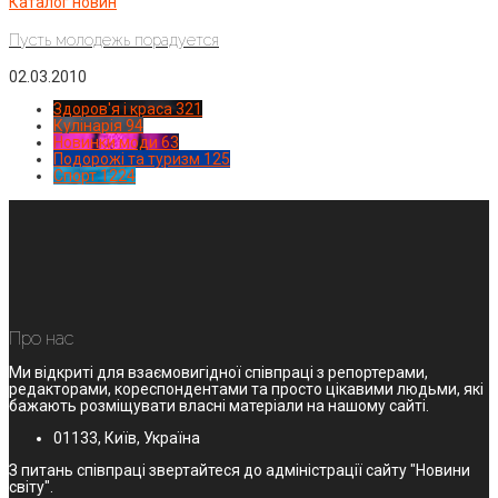
Каталог новин
Пусть молодежь порадуется
02.03.2010
Здоров'я і краса
321
Кулінарія
94
Новинки моди
63
Подорожі та туризм
125
Спорт
1224
Про нас
Ми відкриті для взаємовигідної співпраці з репортерами,
редакторами, кореспондентами та просто цікавими людьми, які
бажають розміщувати власні матеріали на нашому сайті.
01133, Київ, Україна
З питань співпраці звертайтеся до адміністрації сайту "Новини
світу".