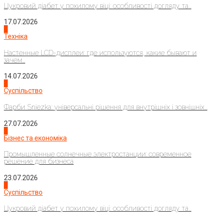
Цукровий діабет у похилому віці: особливості догляду та...
17.07.2026
4
Техніка
Настенные LCD-дисплеи: где используются, какие бывают и
зачем...
14.07.2026
1
Суспільство
Фарби Sniezka: універсальні рішення для внутрішніх і зовнішніх...
27.07.2026
2
Бізнес та економіка
Промышленные солнечные электростанции: современное
решение для бизнеса
23.07.2026
3
Суспільство
Цукровий діабет у похилому віці: особливості догляду та...