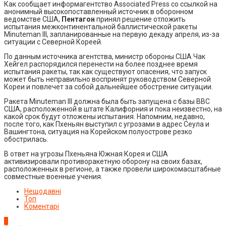
Как сообщает информагентство Associated Press со ссылкой на
анонимный высокопоставленный источник в оборонном
ведомстве США,
Пентагон
принял решение отложить
испытания межконтинентальной баллистической ракеты
Minuteman III, запланированные на первую декаду апреля, из-за
ситуации с Северной Кореей.
По данным источника агентства, министр обороны США Чак
Хейгел распорядился перенести на более позднее время
испытания ракеты, так как существуют опасения, что запуск
может быть неправильно воспринят руководством Северной
Кореи и повлечет за собой дальнейшее обострение ситуации.
Ракета Minuteman III должна была быть запущена с базы ВВС
США, расположенной в штате Калифорния и пока неизвестно, на
какой срок будут отложены испытания. Напомним, недавно,
после того, как Пхеньян выступил с угрозами в адрес Сеула и
Вашингтона, ситуация на Корейском полуострове резко
обострилась.
В ответ на угрозы Пхеньяна Южная Корея и США
активизировали противоракетную оборону на своих базах,
расположенных в регионе, а также провели широкомасштабные
совместные военные учения.
Нещодавні
Топ
Коментарі
1