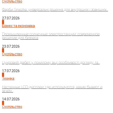
Суспільство
Фарби Sniezka: універсальні рішення для внутрішніх і зовнішніх...
27.07.2026
2
Бізнес та економіка
Промышленные солнечные электростанции: современное
решение для бизнеса
23.07.2026
3
Суспільство
Цукровий діабет у похилому віці: особливості догляду та...
17.07.2026
4
Техніка
Настенные LCD-дисплеи: где используются, какие бывают и
зачем...
14.07.2026
1
Суспільство