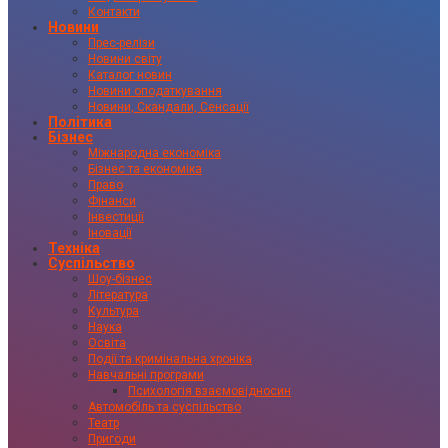
Контакти
Новини
Прес-релізи
Новини світу
Каталог новин
Новини оподаткування
Новини, Скандали, Сенсації
Політика
Бізнес
Міжнародна економіка
Бізнес та економіка
Право
Фінанси
Інвестиції
Іновації
Техніка
Суспільство
Шоу-бізнес
Література
Культура
Наука
Освіта
Події та кримінальна хроніка
Навчальні програми
Психологія взаємовідносин
Автомобіль та суспільство
Театр
Пригоди