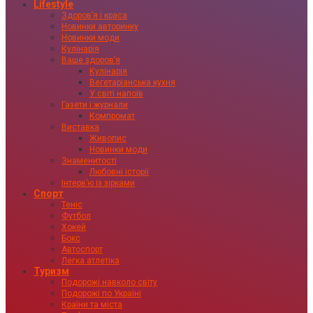
Lifestyle
Здоровʼя і краса
Новинки авторинку
Новинки моди
Кулінарія
Ваше здоровʼя
Кулінарія
Вегетаріанська кухня
У світі напоїв
Газети і журнали
Компромат
Виставка
Живопис
Новинки моди
Знаменитості
Любовні історії
Інтервʼю із зірками
Спорт
Теніс
Футбол
Хокей
Бокс
Автоспорт
Легка атлетіка
Туризм
Подорожі навколо світу
Подорожі по Україні
Країни та міста