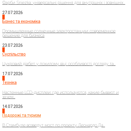
Фарби Sniezka: універсальні рішення для внутрішніх і зовнішніх...
27.07.2026
2
Бізнес та економіка
Промышленные солнечные электростанции: современное
решение для бизнеса
23.07.2026
3
Суспільство
Цукровий діабет у похилому віці: особливості догляду та...
17.07.2026
4
Техніка
Настенные LCD-дисплеи: где используются, какие бывают и
зачем...
14.07.2026
1
Подорожі та туризм
В Стамбуле возведут мост по проекту Леонардо Да...