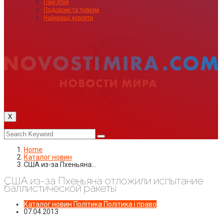
Пам’ятки
Подорожі та туризм
Найкращі курорти
X
Home
Каталог новин
США из-за Пхеньяна…
США из-за Пхеньяна отложили испытание
баллистической ракеты
Каталог новин
Політика
Політика і право
07.04.2013