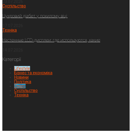
23.07.2026
Суспільство
Цукровий діабет у похилому віці:
17.07.2026
Техніка
Настенные LCD-дисплеи: где используются, какие
14.07.2026
Категорії
Lifestyle
Бізнес та економіка
Новини
Політика
Спорт
Суспільство
Техніка