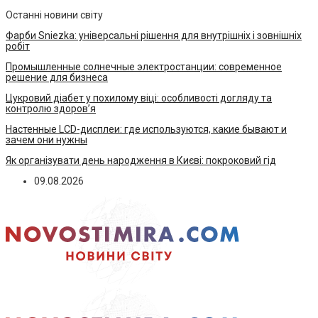
Останні новини світу
Фарби Sniezka: універсальні рішення для внутрішніх і зовнішніх
робіт
Промышленные солнечные электростанции: современное
решение для бизнеса
Цукровий діабет у похилому віці: особливості догляду та
контролю здоров’я
Настенные LCD-дисплеи: где используются, какие бывают и
зачем они нужны
Як організувати день народження в Києві: покроковий гід
09.08.2026