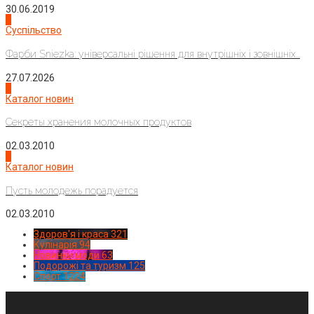
30.06.2019
2
Суспільство
Фарби Sniezka: універсальні рішення для внутрішніх і зовнішніх...
27.07.2026
3
Каталог новин
Секреты хранения молочных продуктов
02.03.2010
4
Каталог новин
Пусть молодежь порадуется
02.03.2010
Здоров'я і краса
321
Кулінарія
94
Новинки моди
63
Подорожі та туризм
125
Спорт
1224