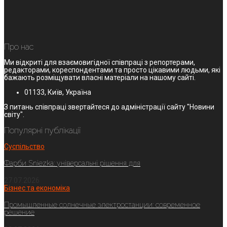
Про нас
Ми відкриті для взаємовигідної співпраці з репортерами,
редакторами, кореспондентами та просто цікавими людьми, які
бажають розміщувати власні матеріали на нашому сайті.
01133, Київ, Україна
З питань співпраці звертайтеся до адміністрації сайту "Новини
світу".
Популярні публікації
Суспільство
Фарби Sniezka: універсальні рішення для
27.07.2026
Бізнес та економіка
Промышленные солнечные электростанции: современное
решение