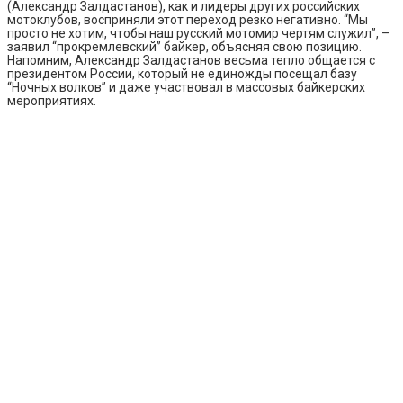
(Александр Залдастанов), как и лидеры других российских
мотоклубов, восприняли этот переход резко негативно. “Мы
просто не хотим, чтобы наш русский мотомир чертям служил”, –
заявил “прокремлевский” байкер, объясняя свою позицию.
Напомним, Александр Залдастанов весьма тепло общается с
президентом России, который не единожды посещал базу
“Ночных волков” и даже участвовал в массовых байкерских
мероприятиях.