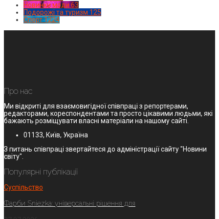
Новинки моди
63
Подорожі та туризм
125
Спорт
1224
Про нас
Ми відкриті для взаємовигідної співпраці з репортерами,
редакторами, кореспондентами та просто цікавими людьми, які
бажають розміщувати власні матеріали на нашому сайті.
01133, Київ, Україна
З питань співпраці звертайтеся до адміністрації сайту "Новини
світу".
Популярні публікації
Суспільство
Фарби Sniezka: універсальні рішення для