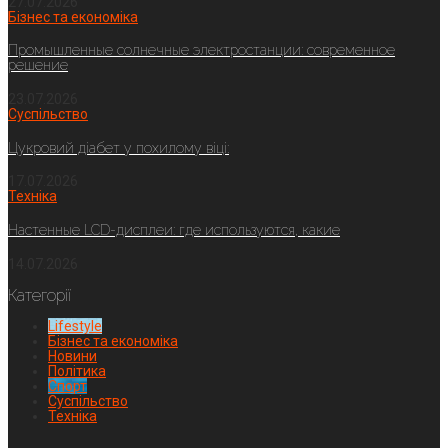
27.07.2026
Бізнес та економіка
Промышленные солнечные электростанции: современное
решение
23.07.2026
Суспільство
Цукровий діабет у похилому віці:
17.07.2026
Техніка
Настенные LCD-дисплеи: где используются, какие
14.07.2026
Категорії
Lifestyle
Бізнес та економіка
Новини
Політика
Спорт
Суспільство
Техніка