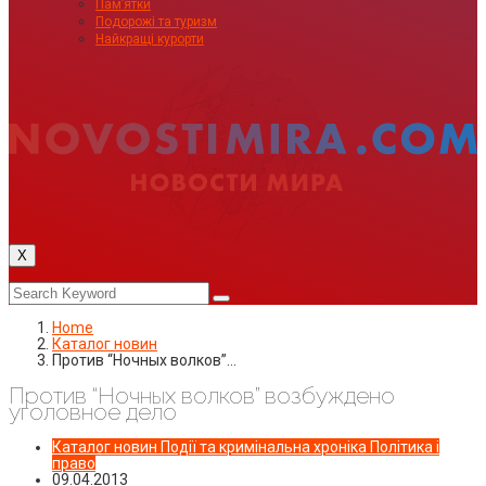
Пам’ятки
Подорожі та туризм
Найкращі курорти
X
Home
Каталог новин
Против “Ночных волков”…
Против “Ночных волков” возбуждено
уголовное дело
Каталог новин
Події та кримінальна хроніка
Політика і
право
09.04.2013