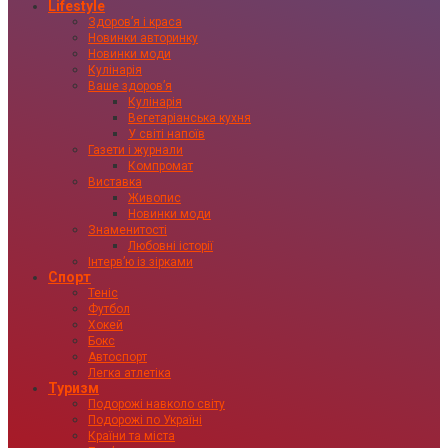
Lifestyle
Здоровʼя і краса
Новинки авторинку
Новинки моди
Кулінарія
Ваше здоровʼя
Кулінарія
Вегетаріанська кухня
У світі напоїв
Газети і журнали
Компромат
Виставка
Живопис
Новинки моди
Знаменитості
Любовні історії
Інтервʼю із зірками
Спорт
Теніс
Футбол
Хокей
Бокс
Автоспорт
Легка атлетіка
Туризм
Подорожі навколо світу
Подорожі по Україні
Країни та міста