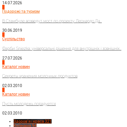
14.07.2026
1
Подорожі та туризм
В Стамбуле возведут мост по проекту Леонардо Да...
30.06.2019
2
Суспільство
Фарби Sniezka: універсальні рішення для внутрішніх і зовнішніх...
27.07.2026
3
Каталог новин
Секреты хранения молочных продуктов
02.03.2010
4
Каталог новин
Пусть молодежь порадуется
02.03.2010
Здоров'я і краса
321
Кулінарія
94