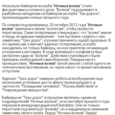
Несколько байкеров из клуба “
Ночные волки
” стали
фигурантами уголовного дела. “Волков” подозревают в
разбойном нападении на байкеров из клуба “Три дороги”,
произошедшем осенью прошлого года.
По словам подозреваемых, 20 октября 2012 года “
Ночные
волки
” приехали к своим “коллегам”, чтобы провести
переговоры. Сами потерпевшие утверждают, что “волки” имели
отнюдь не мирные намерения – они пытались сорвать с них
символику “Трех дорог”, угрожая причинить ущерб здоровью. В
это время, как отмечает адвокат потерпевших, в клубе
находились не только байкеры, но и их приятели, не имеющие
отношения к мотомиру. В ходе возникшего конфликта был
застрелен один из “волков”. Действия стрелявшего были
признаны необходимой самообороной. Покидая место
происшествия, “
Ночные волки
” силой увезли с собой одного из
членов клана противников, но через какое-то время заложника
отпустили.
Адвокат “Трех дорог” намерен добиться возбуждения ещё
нескольких уголовных дел по факту произошедшего, в
частности: “Похищение человека”, “Угроза убийством” и
“Повреждение имущества”.
Байкеры из “Трех дорог” в прошлом являлись одним из
подразделений “Ночных волков”, но в сентябре прошлого года
перешли в международный клуб Bandidos. Они не только
перестали подчиниться “волкам”, но и кардинально изменили
символику своего клуба. Лидер “Ночных волков” Хирург