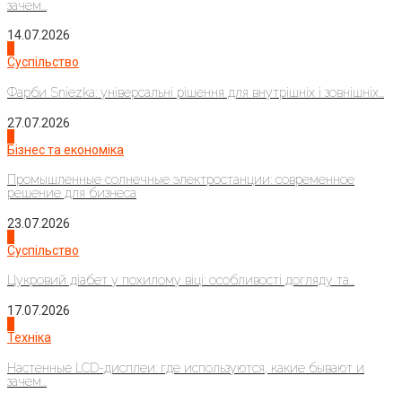
зачем...
14.07.2026
1
Суспільство
Фарби Sniezka: універсальні рішення для внутрішніх і зовнішніх...
27.07.2026
2
Бізнес та економіка
Промышленные солнечные электростанции: современное
решение для бизнеса
23.07.2026
3
Суспільство
Цукровий діабет у похилому віці: особливості догляду та...
17.07.2026
4
Техніка
Настенные LCD-дисплеи: где используются, какие бывают и
зачем...