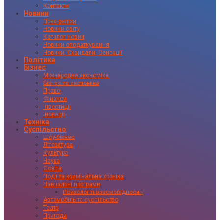
Контакти
Новини
Прес-релізи
Новини світу
Каталог новин
Новини оподаткування
Новини, Скандали, Сенсації
Політика
Бізнес
Міжнародна економіка
Бізнес та економіка
Право
Фінанси
Інвестиції
Іновації
Техніка
Суспільство
Шоу-бізнес
Література
Культура
Наука
Освіта
Події та кримінальна хроніка
Навчальні програми
Психологія взаємовідносин
Автомобіль та суспільство
Театр
Пригоди