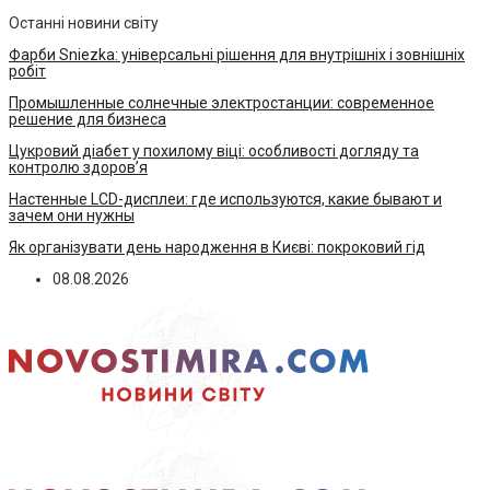
Останні новини світу
Фарби Sniezka: універсальні рішення для внутрішніх і зовнішніх
робіт
Промышленные солнечные электростанции: современное
решение для бизнеса
Цукровий діабет у похилому віці: особливості догляду та
контролю здоров’я
Настенные LCD-дисплеи: где используются, какие бывают и
зачем они нужны
Як організувати день народження в Києві: покроковий гід
08.08.2026