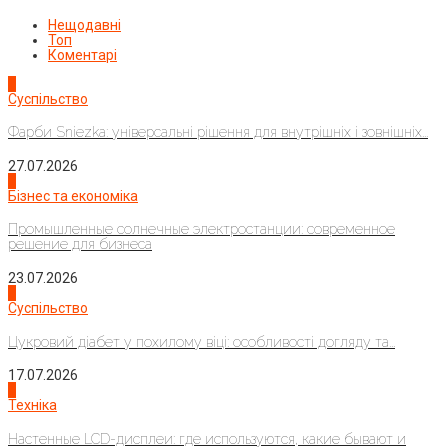
Нещодавні
Топ
Коментарі
1
Суспільство
Фарби Sniezka: універсальні рішення для внутрішніх і зовнішніх...
27.07.2026
2
Бізнес та економіка
Промышленные солнечные электростанции: современное
решение для бизнеса
23.07.2026
3
Суспільство
Цукровий діабет у похилому віці: особливості догляду та...
17.07.2026
4
Техніка
Настенные LCD-дисплеи: где используются, какие бывают и