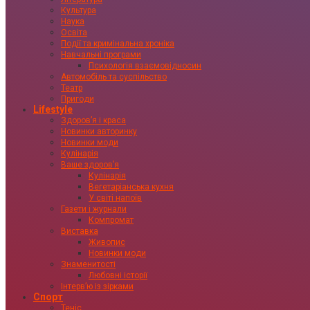
Культура
Наука
Освіта
Події та кримінальна хроніка
Навчальні програми
Психологія взаємовідносин
Автомобіль та суспільство
Театр
Пригоди
Lifestyle
Здоровʼя і краса
Новинки авторинку
Новинки моди
Кулінарія
Ваше здоровʼя
Кулінарія
Вегетаріанська кухня
У світі напоїв
Газети і журнали
Компромат
Виставка
Живопис
Новинки моди
Знаменитості
Любовні історії
Інтервʼю із зірками
Спорт
Теніс