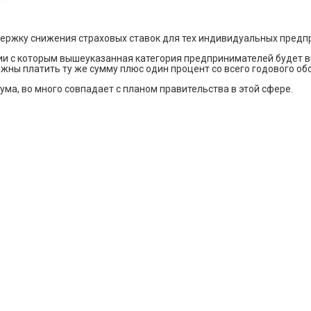
ержку снижения страховых ставок для тех индивидуальных предпр
вии с которым вышеуказанная категория предпринимателей будет 
жны платить ту же сумму плюс один процент со всего годового об
ума, во много совпадает с планом правительства в этой сфере.