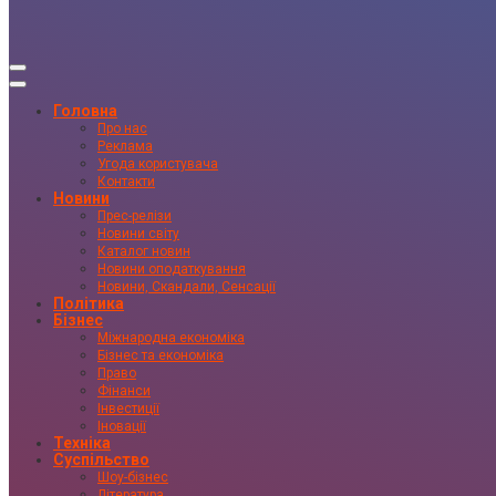
Головна
Про нас
Реклама
Угода користувача
Контакти
Новини
Прес-релізи
Новини світу
Каталог новин
Новини оподаткування
Новини, Скандали, Сенсації
Політика
Бізнес
Міжнародна економіка
Бізнес та економіка
Право
Фінанси
Інвестиції
Іновації
Техніка
Суспільство
Шоу-бізнес
Література