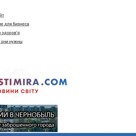
біт
е для бизнеса
ю здоров’я
м они нужны