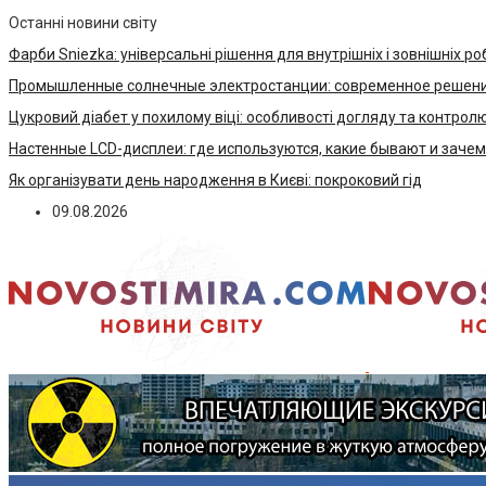
Останні новини світу
Фарби Sniezka: універсальні рішення для внутрішніх і зовнішніх ро
Промышленные солнечные электростанции: современное решени
Цукровий діабет у похилому віці: особливості догляду та контрол
Настенные LCD-дисплеи: где используются, какие бывают и заче
Як організувати день народження в Києві: покроковий гід
09.08.2026