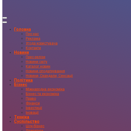
Головна
Про нас
Реклама
Угода користувача
Контакти
Новини
Прес-релізи
Новини світу
Каталог новин
Новини оподаткування
Новини, Скандали, Сенсації
Політика
Бізнес
Міжнародна економіка
Бізнес та економіка
Право
Фінанси
Інвестиції
Іновації
Техніка
Суспільство
Шоу-бізнес
Література