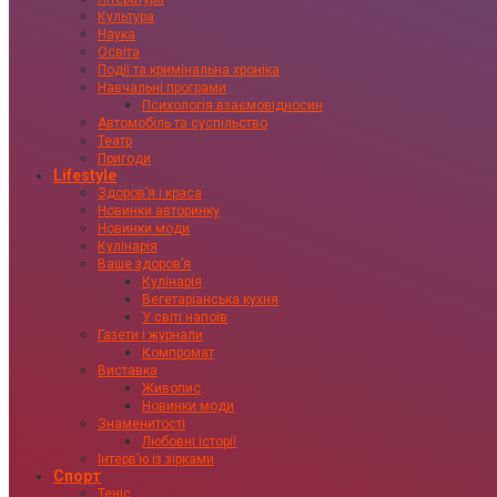
Культура
Наука
Освіта
Події та кримінальна хроніка
Навчальні програми
Психологія взаємовідносин
Автомобіль та суспільство
Театр
Пригоди
Lifestyle
Здоровʼя і краса
Новинки авторинку
Новинки моди
Кулінарія
Ваше здоровʼя
Кулінарія
Вегетаріанська кухня
У світі напоїв
Газети і журнали
Компромат
Виставка
Живопис
Новинки моди
Знаменитості
Любовні історії
Інтервʼю із зірками
Спорт
Теніс