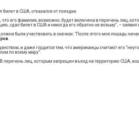
л билет в США, отказался от поездки.
ал, что его фамилия, возможно, будет включена в перечень лиц, к
ацию, сдал билет в США и никогда его обратно не возьму”, – заяви
должна была участвовать в скачках. “После этого моя лошадь начала
ыров
.
анством, и даже гордится тем, что американцы считают его “неуго
лом по всему миру”.
. В перечень лиц, которым запрещен въезд на территорию США, вош