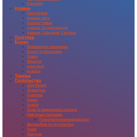
Контакти
Новини
Прес-релізи
Новини світу
Каталог новин
Новини оподаткування
Новини, Скандали, Сенсації
Політика
Бізнес
Міжнародна економіка
Бізнес та економіка
Право
Фінанси
Інвестиції
Іновації
Техніка
Суспільство
Шоу-бізнес
Література
Культура
Наука
Освіта
Події та кримінальна хроніка
Навчальні програми
Психологія взаємовідносин
Автомобіль та суспільство
Театр
Пригоди