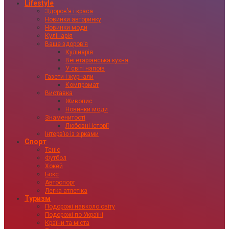
Lifestyle
Здоровʼя і краса
Новинки авторинку
Новинки моди
Кулінарія
Ваше здоровʼя
Кулінарія
Вегетаріанська кухня
У світі напоїв
Газети і журнали
Компромат
Виставка
Живопис
Новинки моди
Знаменитості
Любовні історії
Інтервʼю із зірками
Спорт
Теніс
Футбол
Хокей
Бокс
Автоспорт
Легка атлетіка
Туризм
Подорожі навколо світу
Подорожі по Україні
Країни та міста