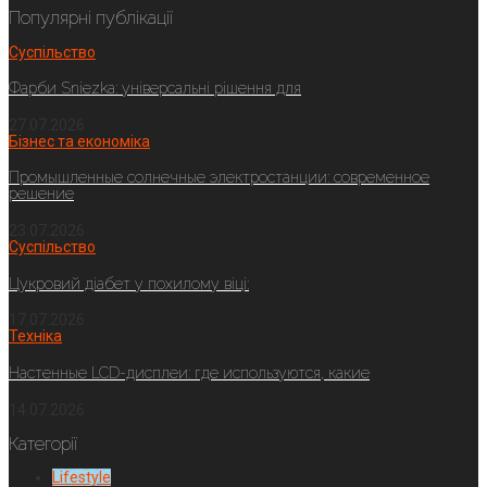
Популярні публікації
Суспільство
Фарби Sniezka: універсальні рішення для
27.07.2026
Бізнес та економіка
Промышленные солнечные электростанции: современное
решение
23.07.2026
Суспільство
Цукровий діабет у похилому віці:
17.07.2026
Техніка
Настенные LCD-дисплеи: где используются, какие
14.07.2026
Категорії
Lifestyle