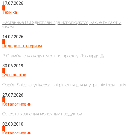
17.07.2026
4
Техніка
Настенные LCD-дисплеи: где используются, какие бывают и
зачем...
14.07.2026
1
Подорожі та туризм
В Стамбуле возведут мост по проекту Леонардо Да...
30.06.2019
2
Суспільство
Фарби Sniezka: універсальні рішення для внутрішніх і зовнішніх...
27.07.2026
3
Каталог новин
Секреты хранения молочных продуктов
02.03.2010
4
Каталог новин