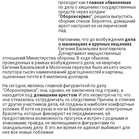
проходит как
главная обвиняемая
по делу о хищениях государственных
средств через холдинг
“
Оборонсервис
“, решила выпустить
сборник стихов. Вероятно, домашний
арест настроил ее на лирический
лад.
Напомним, что до возбуждения
дела
о махинациях и крупных хищениях
Евгения Васильева возглавляла
Департамент имущественных
отношений Министерства обороны. В ходе обысков,
проведенных в рамках возбужденного дела, на квартире
Евгении Васильевой в Молочном переулке было изъято около
полутора тысяч наименований драгоценностей и картины,
оцененные почти в 4 миллиона долларов.
На сегодня, являясь главной фигуранткой по делу
“Оборонсервиса”, она, однако, не заключена под стражу, а
находится под
домашним арестом
. И это несмотря на то, что
она отказалась сотрудничать со следствием. Причем, в отличие
от других участников дела, ей созданы в наиболее комфортные
условия. И хотя на руках и ногах Васильева носит электронные
браслеты, которые фиксируют ее передвижения, ей
предоставлена возможность прогулок и встреч с родными и
знакомыми, правда, не являющимися фигурантами по
скандальному делу. В это же время ее адвокат выбивает для
нее все новые поблажки.