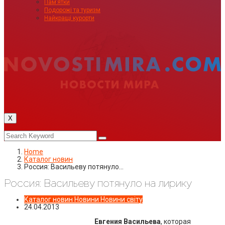
Пам’ятки
Подорожі та туризм
Найкращі курорти
X
Home
Каталог новин
Россия: Васильеву потянуло…
Россия: Васильеву потянуло на лирику
Каталог новин
Новини
Новини світу
24.04.2013
Евгения Васильева
, которая