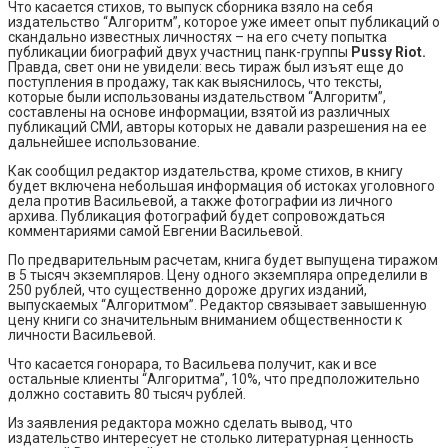
Что касается стихов, то выпуск сборника взяло на себя
издательство “Алгоритм”, которое уже имеет опыт публикаций о
скандально известных личностях – на его счету попытка
публикации биографий двух участниц панк-группы
Pussy Riot.
Правда, свет они не увидели: весь тираж был изъят еще до
поступления в продажу, так как выяснилось, что тексты,
которые были использованы издательством “Алгоритм”,
составлены на основе информации, взятой из различных
публикаций СМИ, авторы которых не давали разрешения на ее
дальнейшее использование.
Как сообщил редактор издательства, кроме стихов, в книгу
будет включена небольшая информация об истоках уголовного
дела против Васильевой, а также фотографии из личного
архива. Публикация фотографий будет сопровождаться
комментариями самой Евгении Васильевой.
По предварительным расчетам, книга будет выпущена тиражом
в 5 тысяч экземпляров. Цену одного экземпляра определили в
250 рублей, что существенно дороже других изданий,
выпускаемых “Алгоритмом”. Редактор связывает завышенную
цену книги со значительным вниманием общественности к
личности Васильевой.
Что касается гонорара, то Васильева получит, как и все
остальные клиенты “Алгоритма”, 10%, что предположительно
должно составить 80 тысяч рублей.
Из заявления редактора можно сделать вывод, что
издательство интересует не столько литературная ценность