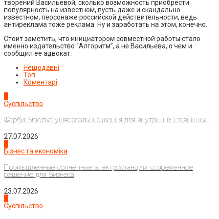
творений Васильевой, сколько возможность приобрести
популярность на известном, пусть даже и скандально
известном, персонаже российской действительности, ведь
антиреклама тоже реклама. Ну и заработать на этом, конечно.
Стоит заметить, что инициатором совместной работы стало
именно издательство “Алгоритм”, а не Васильева, о чем и
сообщил ее адвокат.
Нещодавні
Топ
Коментарі
1
Суспільство
Фарби Sniezka: універсальні рішення для внутрішніх і зовнішніх...
27.07.2026
2
Бізнес та економіка
Промышленные солнечные электростанции: современное
решение для бизнеса
23.07.2026
3
Суспільство