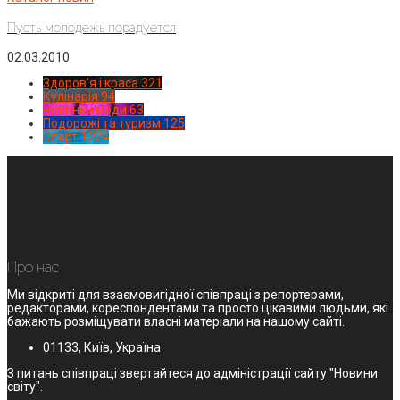
Пусть молодежь порадуется
02.03.2010
Здоров'я і краса
321
Кулінарія
94
Новинки моди
63
Подорожі та туризм
125
Спорт
1224
Про нас
Ми відкриті для взаємовигідної співпраці з репортерами,
редакторами, кореспондентами та просто цікавими людьми, які
бажають розміщувати власні матеріали на нашому сайті.
01133, Київ, Україна
З питань співпраці звертайтеся до адміністрації сайту "Новини
світу".