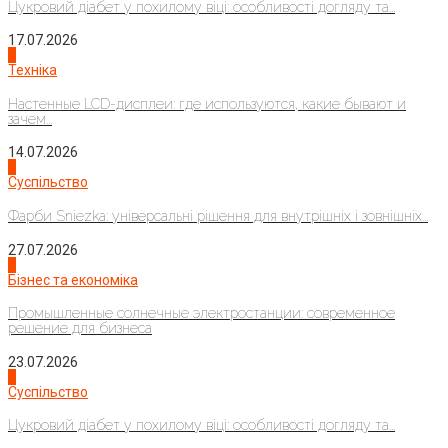
Цукровий діабет у похилому віці: особливості догляду та...
17.07.2026
4
Техніка
Настенные LCD-дисплеи: где используются, какие бывают и
зачем...
14.07.2026
1
Суспільство
Фарби Sniezka: універсальні рішення для внутрішніх і зовнішніх...
27.07.2026
2
Бізнес та економіка
Промышленные солнечные электростанции: современное
решение для бизнеса
23.07.2026
3
Суспільство
Цукровий діабет у похилому віці: особливості догляду та...