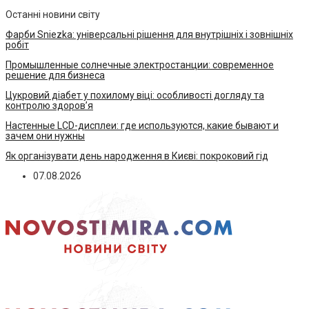
Останні новини світу
Фарби Sniezka: універсальні рішення для внутрішніх і зовнішніх
робіт
Промышленные солнечные электростанции: современное
решение для бизнеса
Цукровий діабет у похилому віці: особливості догляду та
контролю здоров’я
Настенные LCD-дисплеи: где используются, какие бывают и
зачем они нужны
Як організувати день народження в Києві: покроковий гід
07.08.2026