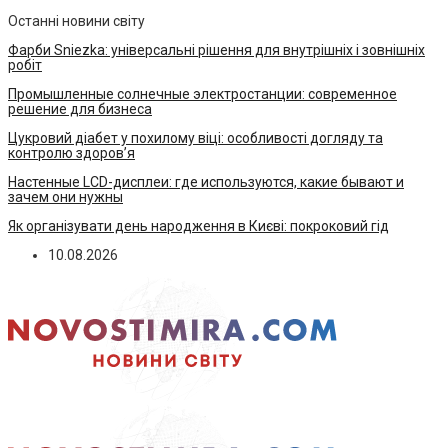
Останні новини світу
Фарби Sniezka: універсальні рішення для внутрішніх і зовнішніх
робіт
Промышленные солнечные электростанции: современное
решение для бизнеса
Цукровий діабет у похилому віці: особливості догляду та
контролю здоров’я
Настенные LCD-дисплеи: где используются, какие бывают и
зачем они нужны
Як організувати день народження в Києві: покроковий гід
10.08.2026