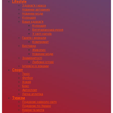
Lifestyle
Здоровʼя і краса
Новинки авторинку
Новинки моди
Кулінарія
Ваше здоровʼя
Кулінарія
Вегетаріанська кухня
У світі напоїв
Газети і журнали
Компромат
Виставка
Живопис
Новинки моди
Знаменитості
Любовні історії
Інтервʼю із зірками
Спорт
Теніс
Футбол
Хокей
Бокс
Автоспорт
Легка атлетіка
Туризм
Подорожі навколо світу
Подорожі по Україні
Країни та міста