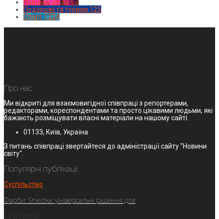
Новинки моди
63
Подорожі та туризм
125
Спорт
1224
Про нас
Ми відкриті для взаємовигідної співпраці з репортерами,
редакторами, кореспондентами та просто цікавими людьми, які
бажають розміщувати власні матеріали на нашому сайті.
01133, Київ, Україна
З питань співпраці звертайтеся до адміністрації сайту "Новини
світу".
Популярні публікації
Суспільство
Фарби Sniezka: універсальні рішення для
27.07.2026