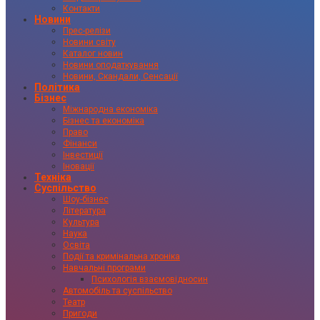
Контакти
Новини
Прес-релізи
Новини світу
Каталог новин
Новини оподаткування
Новини, Скандали, Сенсації
Політика
Бізнес
Міжнародна економіка
Бізнес та економіка
Право
Фінанси
Інвестиції
Іновації
Техніка
Суспільство
Шоу-бізнес
Література
Культура
Наука
Освіта
Події та кримінальна хроніка
Навчальні програми
Психологія взаємовідносин
Автомобіль та суспільство
Театр
Пригоди