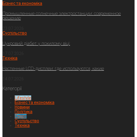
Бізнес та економіка
Промышленные солнечные электростанции: современное
решение
23.07.2026
Суспільство
Цукровий діабет у похилому віці:
17.07.2026
Техніка
Настенные LCD-дисплеи: где используются, какие
14.07.2026
Категорії
Lifestyle
Бізнес та економіка
Новини
Політика
Спорт
Суспільство
Техніка