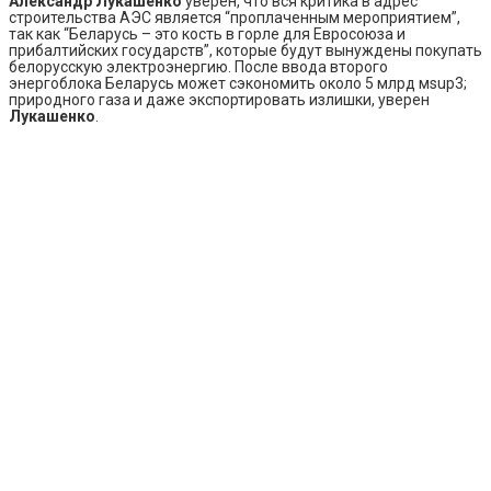
Александр Лукашенко
уверен, что вся критика в адрес
строительства АЭС является “проплаченным мероприятием”,
так как “Беларусь – это кость в горле для Евросоюза и
прибалтийских государств”, которые будут вынуждены покупать
белорусскую электроэнергию. После ввода второго
энергоблока Беларусь может сэкономить около 5 млрд мsup3;
природного газа и даже экспортировать излишки, уверен
Лукашенко
.