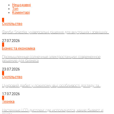
Нещодавні
Топ
Коментарі
1
Суспільство
Фарби Sniezka: універсальні рішення для внутрішніх і зовнішніх...
27.07.2026
2
Бізнес та економіка
Промышленные солнечные электростанции: современное
решение для бизнеса
23.07.2026
3
Суспільство
Цукровий діабет у похилому віці: особливості догляду та...
17.07.2026
4
Техніка
Настенные LCD-дисплеи: где используются, какие бывают и
зачем...