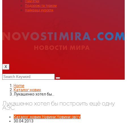
Пам’ятки
Подорожі та туризм
Найкращі курорти
X
Home
Каталог новин
Лукашенко хотел бы…
Лукашенко хотел бы построить ещё одну
АЭС
Каталог новин
Новини
Новини світу
30.04.2013