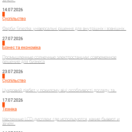
14.07.2026
1
Суспільство
Фарби Sniezka: універсальні рішення для внутрішніх і зовнішніх...
27.07.2026
2
Бізнес та економіка
Промышленные солнечные электростанции: современное
решение для бизнеса
23.07.2026
3
Суспільство
Цукровий діабет у похилому віці: особливості догляду та...
17.07.2026
4
Техніка
Настенные LCD-дисплеи: где используются, какие бывают и
зачем...