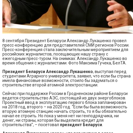
8 сентября Президент Беларуси Александр Лукашенко провел
пресс-конференцию для представителей СМИ регионов России.
Пресс-конференция стала заключительным мероприятием для
российских журналистов, посещающих нашу страну с
ежегодным пресс-туром. На снимках: Александр Лукашенко во
время общения с журналистами. Фото Максима Гучека, БелТА.
Президент Беларуси
Александр Лукашенко
, выступая перед
студентами Аграрного университета, заявил, что если бы страна
имела финансовые возможности, стоило бы задуматься о
строительстве второй атомной электростанции.
Сейчас при поддержке России в Гродненском районе Беларуси
ведется строительство АЭС, состоящей из двух энергоблоков.
Проектный ввод в эксплуатацию первого блока запланирован
на 2018 год, второго – на 2020 год. “Если бы была возможность
вторую атомную станцию начать строить, то я бы обязательно
начал ее строить. Но пока у меня нет ни генподрядчика, ни
денег, ни страны, которая бы выделила кредит для
строительства”, – посетовал
президент Беларуси
.