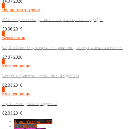
14.07.2026
1
Подорожі та туризм
В Стамбуле возведут мост по проекту Леонардо Да...
30.06.2019
2
Суспільство
Фарби Sniezka: універсальні рішення для внутрішніх і зовнішніх...
27.07.2026
3
Каталог новин
Секреты хранения молочных продуктов
02.03.2010
4
Каталог новин
Пусть молодежь порадуется
02.03.2010
Здоров'я і краса
321
Кулінарія
94