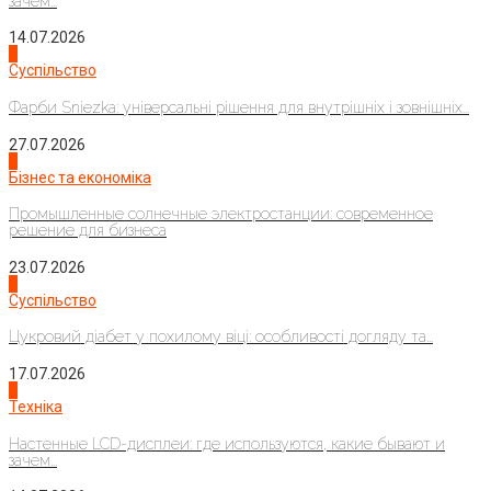
зачем...
14.07.2026
1
Суспільство
Фарби Sniezka: універсальні рішення для внутрішніх і зовнішніх...
27.07.2026
2
Бізнес та економіка
Промышленные солнечные электростанции: современное
решение для бизнеса
23.07.2026
3
Суспільство
Цукровий діабет у похилому віці: особливості догляду та...
17.07.2026
4
Техніка
Настенные LCD-дисплеи: где используются, какие бывают и
зачем...