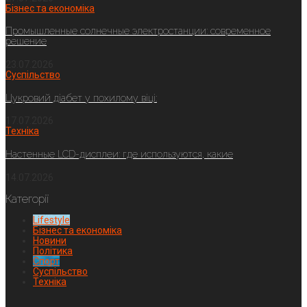
Бізнес та економіка
Промышленные солнечные электростанции: современное
решение
23.07.2026
Суспільство
Цукровий діабет у похилому віці:
17.07.2026
Техніка
Настенные LCD-дисплеи: где используются, какие
14.07.2026
Категорії
Lifestyle
Бізнес та економіка
Новини
Політика
Спорт
Суспільство
Техніка