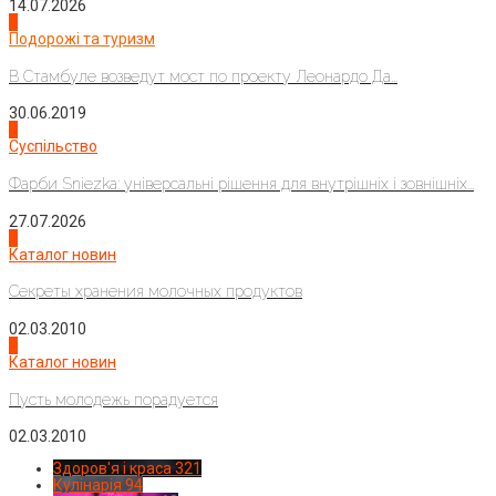
14.07.2026
1
Подорожі та туризм
В Стамбуле возведут мост по проекту Леонардо Да...
30.06.2019
2
Суспільство
Фарби Sniezka: універсальні рішення для внутрішніх і зовнішніх...
27.07.2026
3
Каталог новин
Секреты хранения молочных продуктов
02.03.2010
4
Каталог новин
Пусть молодежь порадуется
02.03.2010
Здоров'я і краса
321
Кулінарія
94