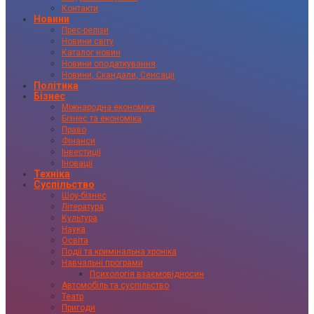
Контакти
Новини
Прес-релізи
Новини світу
Каталог новин
Новини оподаткування
Новини, Скандали, Сенсації
Політика
Бізнес
Міжнародна економіка
Бізнес та економіка
Право
Фінанси
Інвестиції
Іновації
Техніка
Суспільство
Шоу-бізнес
Література
Культура
Наука
Освіта
Події та кримінальна хроніка
Навчальні програми
Психологія взаємовідносин
Автомобіль та суспільство
Театр
Пригоди