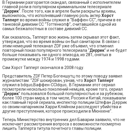
В Германии разгорается скандал, связанный с исполнителем
главной роли в популярном криминальном телесериале
“
Деррик
“. После того, как в апреле были раскрыты архивы,
выяснилось, что исполнявший главную роль актер
Хорст
Тапперт
во время войны служил в “Ваффен-СС”, причем в ее
танковой дивизии СС “Тоттенкопф”, считавшейся одной из
самых безжалостных в составе дивизий СС.
Как оказалось, Тапперт всю жизнь затем скрывал этот факт,
утверждая, что во время войны он был санитаром. В связи с
этим немецкий телеканал ZDF уже объявил, что отменил
повторный показ популярного телесериала “
Деррик
” и не будет
больше показывать ни одного эпизода, из 281, снятых в
промежутке между 1974 и 1998 годами.
Сам Хорст Тапперт скончался в 2008 году.
Представитель ZDF Петер Богеншутц по этому поводу заявил
журналистам: “ZDF шокирован, узнав, что
Хорст Тапперт
служил в bdquo;Ваффен-ССldquo;. В Германии этот сериал
посмотрели несколько поколений немцев, кроме того, сериал
“
Деррик
” пользовался большой популярностью и за рубежом,
более 100 стран мира, в том числе, Россия и Китай, показывали
как главный герой сериала, инспектор полиции Штефан Деррик
со своим напарником Харри Кляйном расследуют убийства и
другие преступления, которое происходили в Мюнхене”.
Теперь Министерство внутренних дел Баварии заявило, что не
исключает рассмотрения вопроса о возможности посмертно
лишить Тапперта титула почетного главы полиции.