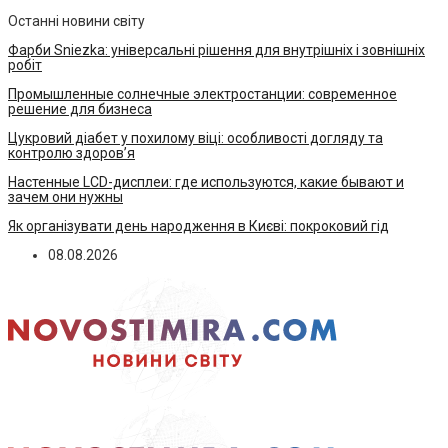
Останні новини світу
Фарби Sniezka: універсальні рішення для внутрішніх і зовнішніх
робіт
Промышленные солнечные электростанции: современное
решение для бизнеса
Цукровий діабет у похилому віці: особливості догляду та
контролю здоров’я
Настенные LCD-дисплеи: где используются, какие бывают и
зачем они нужны
Як організувати день народження в Києві: покроковий гід
08.08.2026