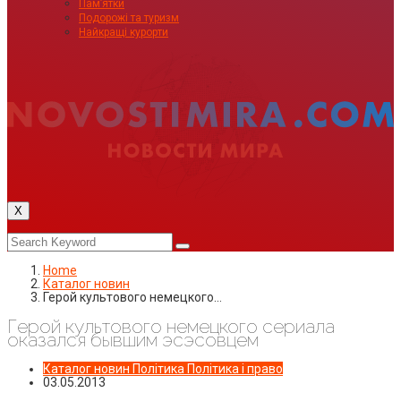
Пам’ятки
Подорожі та туризм
Найкращі курорти
X
Home
Каталог новин
Герой культового немецкого…
Герой культового немецкого сериала
оказался бывшим эсэсовцем
Каталог новин
Політика
Політика і право
03.05.2013