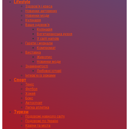
Lifestyle
Здоровʼя і краса
Новинки авторинку
Новинки моди
Кулінарія
Ваше здоровʼя
Кулінарія
Вегетаріанська кухня
У світі напоїв
Газети і журнали
Компромат
Виставка
Живопис
Новинки моди
Знаменитості
Любовні історії
Інтервʼю із зірками
Спорт
Теніс
Футбол
Хокей
Бокс
Автоспорт
Легка атлетіка
Туризм
Подорожі навколо світу
Подорожі по Україні
Країни та міста