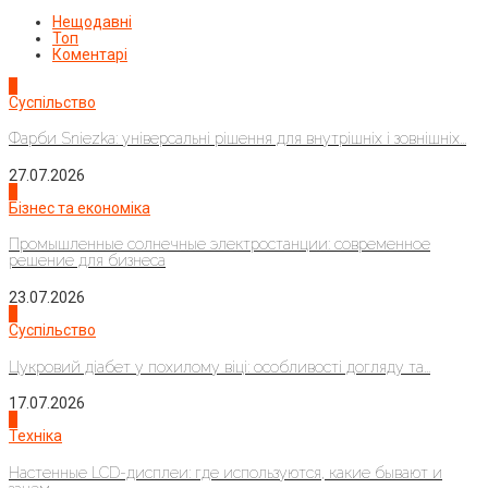
Нещодавні
Топ
Коментарі
1
Суспільство
Фарби Sniezka: універсальні рішення для внутрішніх і зовнішніх...
27.07.2026
2
Бізнес та економіка
Промышленные солнечные электростанции: современное
решение для бизнеса
23.07.2026
3
Суспільство
Цукровий діабет у похилому віці: особливості догляду та...
17.07.2026
4
Техніка
Настенные LCD-дисплеи: где используются, какие бывают и