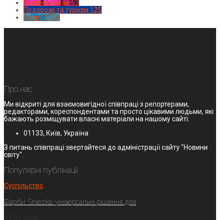
Новинки моди
63
Подорожі та туризм
125
Спорт
1224
Про нас
Ми відкриті для взаємовигідної співпраці з репортерами,
редакторами, кореспондентами та просто цікавими людьми, які
бажають розміщувати власні матеріали на нашому сайті.
01133, Київ, Україна
З питань співпраці звертайтеся до адміністрації сайту "Новини
світу".
Популярні публікації
Суспільство
Фарби Sniezka: універсальні рішення для
27.07.2026