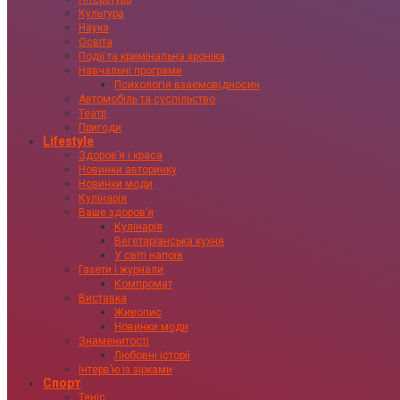
Культура
Наука
Освіта
Події та кримінальна хроніка
Навчальні програми
Психологія взаємовідносин
Автомобіль та суспільство
Театр
Пригоди
Lifestyle
Здоровʼя і краса
Новинки авторинку
Новинки моди
Кулінарія
Ваше здоровʼя
Кулінарія
Вегетаріанська кухня
У світі напоїв
Газети і журнали
Компромат
Виставка
Живопис
Новинки моди
Знаменитості
Любовні історії
Інтервʼю із зірками
Спорт
Теніс