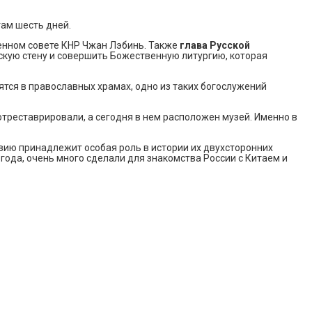
там шесть дней.
венном совете КНР Чжан Лэбинь. Также
глава Русской
скую стену и совершить Божественную литургию, которая
ятся в православных храмах, одно из таких богослужений
треставрировали, а сегодня в нем расположен музей. Именно в
вию принадлежит особая роль в истории их двухсторонних
года, очень много сделали для знакомства России с Китаем и