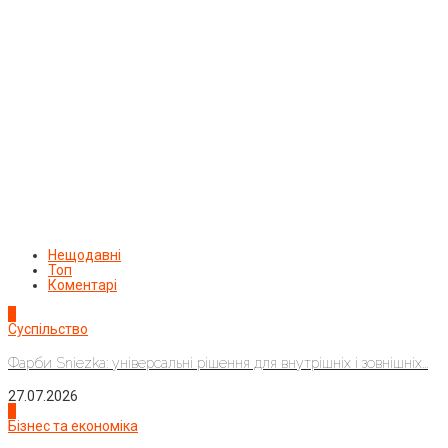
Нещодавні
Топ
Коментарі
1
Суспільство
Фарби Sniezka: універсальні рішення для внутрішніх і зовнішніх...
27.07.2026
2
Бізнес та економіка