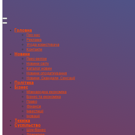
Головна
Про нас
Реклама
Угода користувача
Контакти
Новини
Прес-релізи
Новини світу
Каталог новин
Новини оподаткування
Новини, Скандали, Сенсації
Політика
Бізнес
Міжнародна економіка
Бізнес та економіка
Право
Фінанси
Інвестиції
Іновації
Техніка
Суспільство
Шоу-бізнес
Література