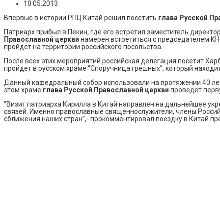
10.05.2013
Впервые в истории РПЦ Китай решил посетить
глава Русской Пр
Патриарх прибыл в Пекин, где его встретил заместитель директ
Православной церкви
намерен встретиться с председателем КН
пройдет на территории российского посольства.
После всех этих мероприятий российская делегация посетит Хар
пройдет в русском храме “Споручница грешных”, который находит
Данный кафедральный собор использовали на протяжении 40 лет 
этом храме
глава Русской Православной церкви
проведет перв
“Визит патриарха Кирилла в Китай направлен на дальнейшее ук
связей. Именно православные священнослужители, члены Российс
сближения наших стран”,- прокомментировал поездку в Китай пр