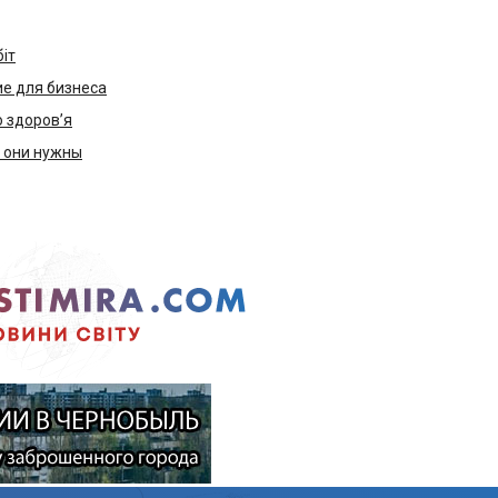
біт
е для бизнеса
ю здоров’я
м они нужны