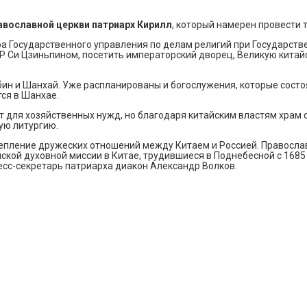
авославной церкви патриарх Кирилл
, который намерен провести 
ора Государственного управления по делам религий при Государст
Р Си Цзиньпином, посетить императорский дворец, Великую китай
бин и Шанхай. Уже распланированы и богослужения, которые состо
ся в Шанхае.
для хозяйственных нужд, но благодаря китайским властям храм о
ую литургию.
репление дружеских отношений между Китаем и Россией. Правосла
кой духовной миссии в Китае, трудившиеся в Поднебесной с 1685 
есс-секретарь патриарха диакон Александр Волков.