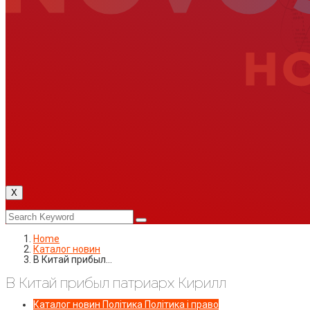
X
Home
Каталог новин
В Китай прибыл…
В Китай прибыл патриарх Кирилл
Каталог новин
Політика
Політика і право