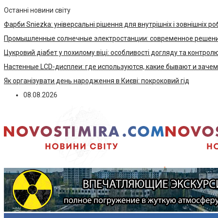
Останні новини світу
Фарби Sniezka: універсальні рішення для внутрішніх і зовнішніх ро
Промышленные солнечные электростанции: современное решени
Цукровий діабет у похилому віці: особливості догляду та контрол
Настенные LCD-дисплеи: где используются, какие бывают и заче
Як організувати день народження в Києві: покроковий гід
08.08.2026