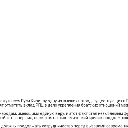
ому и всея Руси Кириллу одну из высших наград, существующих в 
ят отметить вклад РПЦ в дело укрепления братских отношений меж
и народам, имеющими единую веру, и этот факт стал незыблемым
рый тот совершил, несмотря на экономический кризис, продолжающ
ь должны продолжать сотрудничество перед вызовами современного