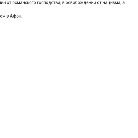
нии от османского господства, в освобождении от нацизма, а
ом в Афон.