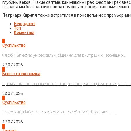
глубины веков: “Такие святые, как Максим Грек, Феофан Грек вн
сегодня мы благодарим вас за помощь во время экономического 
Патриарх Кирилл
также встретился в понедельник с премьер-ми
Нещодавні
Топ
Коментарі
1
Суспільство
Фарби Sniezka: універсальні рішення для внутрішніх і зовнішніх...
27.07.2026
2
Бізнес та економіка
Промышленные солнечные электростанции: современное решени
23.07.2026
3
Суспільство
Цукровий діабет у похилому віці: особливості догляду та...
17.07.2026
4
Техніка