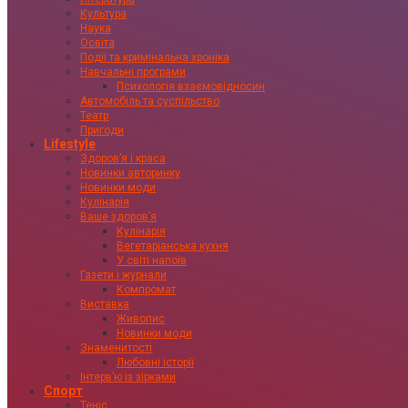
Культура
Наука
Освіта
Події та кримінальна хроніка
Навчальні програми
Психологія взаємовідносин
Автомобіль та суспільство
Театр
Пригоди
Lifestyle
Здоровʼя і краса
Новинки авторинку
Новинки моди
Кулінарія
Ваше здоровʼя
Кулінарія
Вегетаріанська кухня
У світі напоїв
Газети і журнали
Компромат
Виставка
Живопис
Новинки моди
Знаменитості
Любовні історії
Інтервʼю із зірками
Спорт
Теніс