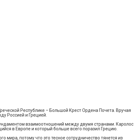
Греческой Республике – Большой Крест Ордена Почета. Вручая
ду Россией и Грецией.
 фундаментом взаимоотношений между двумя странами. Каролос
ийся в Европе и который больше всего поразил Грецию.
 мира, потому что это тесное сотрудничество тянется из