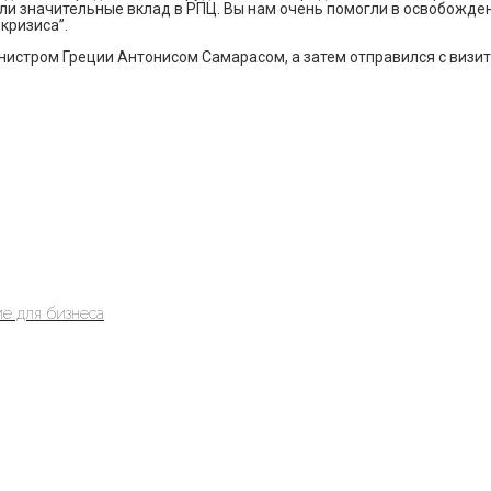
если значительные вклад в РПЦ. Вы нам очень помогли в освобожде
кризиса”.
нистром Греции Антонисом Самарасом, а затем отправился с визит
е для бизнеса