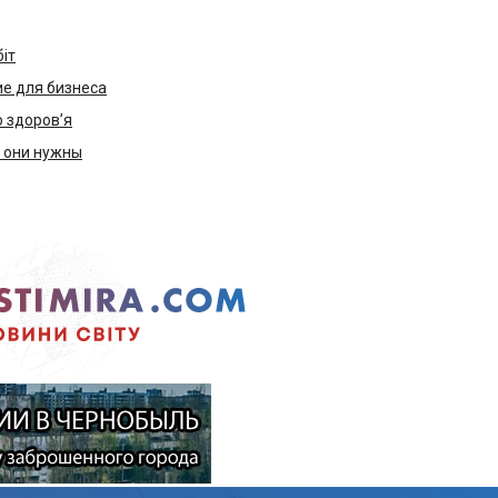
біт
е для бизнеса
ю здоров’я
м они нужны