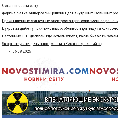
Останні новини світу
Фарби Sniezka: універсальні рішення для внутрішніх і зовнішніх ро
Промышленные солнечные электростанции: современное решени
Цукровий діабет у похилому віці: особливості догляду та контрол
Настенные LCD-дисплеи: где используются, какие бывают и заче
Як організувати день народження в Києві: покроковий гід
06.08.2026