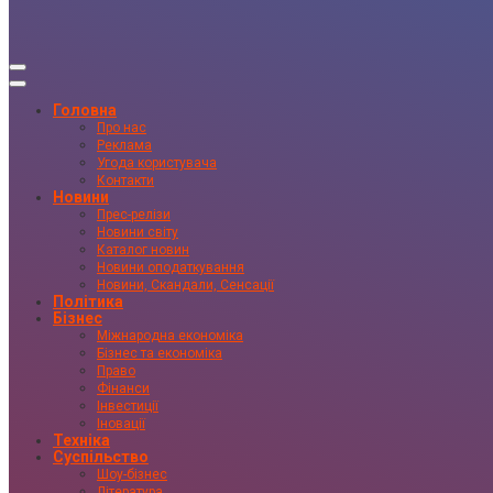
Головна
Про нас
Реклама
Угода користувача
Контакти
Новини
Прес-релізи
Новини світу
Каталог новин
Новини оподаткування
Новини, Скандали, Сенсації
Політика
Бізнес
Міжнародна економіка
Бізнес та економіка
Право
Фінанси
Інвестиції
Іновації
Техніка
Суспільство
Шоу-бізнес
Література