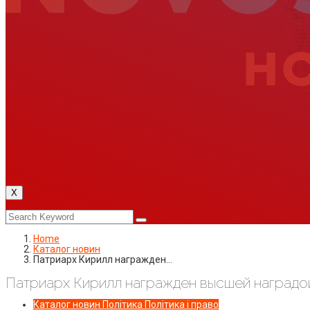
X
Home
Каталог новин
Патриарх Кирилл награжден…
Патриарх Кирилл награжден высшей наградо
Каталог новин
Політика
Політика і право