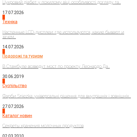
Цукровий діабет у похилому віці: особливості догляду та...
17.07.2026
4
Техніка
Настенные LCD-дисплеи: где используются, какие бывают и
зачем...
14.07.2026
1
Подорожі та туризм
В Стамбуле возведут мост по проекту Леонардо Да...
30.06.2019
2
Суспільство
Фарби Sniezka: універсальні рішення для внутрішніх і зовнішніх...
27.07.2026
3
Каталог новин
Секреты хранения молочных продуктов
02.03.2010