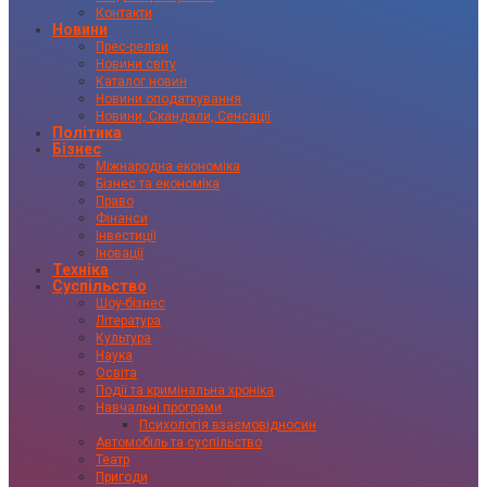
Контакти
Новини
Прес-релізи
Новини світу
Каталог новин
Новини оподаткування
Новини, Скандали, Сенсації
Політика
Бізнес
Міжнародна економіка
Бізнес та економіка
Право
Фінанси
Інвестиції
Іновації
Техніка
Суспільство
Шоу-бізнес
Література
Культура
Наука
Освіта
Події та кримінальна хроніка
Навчальні програми
Психологія взаємовідносин
Автомобіль та суспільство
Театр
Пригоди