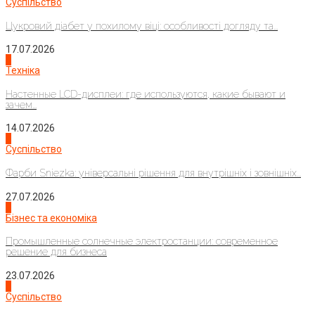
Суспільство
Цукровий діабет у похилому віці: особливості догляду та...
17.07.2026
4
Техніка
Настенные LCD-дисплеи: где используются, какие бывают и
зачем...
14.07.2026
1
Суспільство
Фарби Sniezka: універсальні рішення для внутрішніх і зовнішніх...
27.07.2026
2
Бізнес та економіка
Промышленные солнечные электростанции: современное
решение для бизнеса
23.07.2026
3
Суспільство