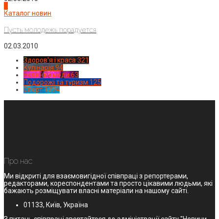
4
Каталог новин
Пусть молодежь порадуется
02.03.2010
Здоров'я і краса
321
Кулінарія
94
Новинки моди
63
Подорожі та туризм
125
Спорт
1224
Про нас
Ми відкриті для взаємовигідної співпраці з репортерами,
редакторами, кореспондентами та просто цікавими людьми, які
бажають розміщувати власні матеріали на нашому сайті.
01133, Київ, Україна
З питань співпраці звертайтеся до адміністрації сайту "Новини