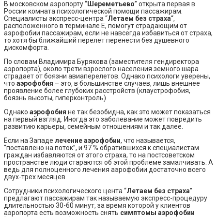
В московском аэропорту “
Шереметьево
” открыта первая в
России комната психологической помощи пассажирам.
Специалисты экспресс-центра “
Летаем без страха
“,
расположенного в терминале Е, помогут страдающим от
аэрофобии пассажирам, если не навсегда избавиться от страха,
то хотя бы ближайший перелет перенести без душевного
дискомфорта.
По словам Владимира Бурякова (заместителя гендиректора
аэропорта), около трети взрослого населения земного шара
страдает от боязни авиаперелетов. Однако психологи уверены,
что
аэрофобия
– это, в большинстве случаев, лишь внешнее
проявление более глубоких расстройств (клаустрофобия,
боязнь высоты, гиперконтроль).
Однако
аэрофобия
не так безобидна, как это может показаться
на первый взгляд. Иногда это заболевание может повредить
развитию карьеры, семейным отношениям и так далее.
Если на Западе
лечение аэрофобии
, что называется,
“поставлено на поток”, и 97 % обратившихся к специалистам
граждан избавляются от этого страха, то на постсоветском
пространстве люди стараются об этой проблеме замалчивать. А
ведь для полноценного лечения аэрофобии достаточно всего
двух-трех месяцев.
Сотрудники психологического цента “
Летаем без страха
”
предлагают пассажирам так называемую экспресс-процедуру
длительностью 30-60 минут, за время которой у клиентов
аэропорта есть возможность снять
симптомы аэрофобии