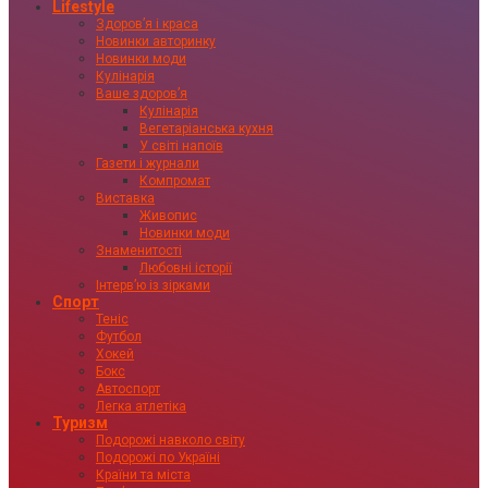
Lifestyle
Здоровʼя і краса
Новинки авторинку
Новинки моди
Кулінарія
Ваше здоровʼя
Кулінарія
Вегетаріанська кухня
У світі напоїв
Газети і журнали
Компромат
Виставка
Живопис
Новинки моди
Знаменитості
Любовні історії
Інтервʼю із зірками
Спорт
Теніс
Футбол
Хокей
Бокс
Автоспорт
Легка атлетіка
Туризм
Подорожі навколо світу
Подорожі по Україні
Країни та міста