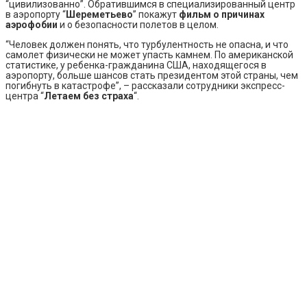
“цивилизованно”. Обратившимся в специализированный центр
в аэропорту “
Шереметьево
” покажут
фильм о причинах
аэрофобии
и о безопасности полетов в целом.
“Человек должен понять, что турбулентность не опасна, и что
самолет физически не может упасть камнем. По американской
статистике, у ребенка-гражданина США, находящегося в
аэропорту, больше шансов стать президентом этой страны, чем
погибнуть в катастрофе”, – рассказали сотрудники экспресс-
центра “
Летаем без страха
“.