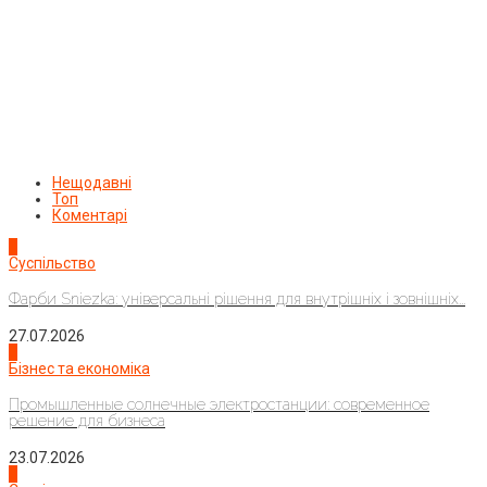
Нещодавні
Топ
Коментарі
1
Суспільство
Фарби Sniezka: універсальні рішення для внутрішніх і зовнішніх...
27.07.2026
2
Бізнес та економіка
Промышленные солнечные электростанции: современное
решение для бизнеса
23.07.2026
3