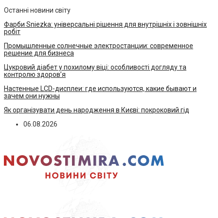
Останні новини світу
Фарби Sniezka: універсальні рішення для внутрішніх і зовнішніх
робіт
Промышленные солнечные электростанции: современное
решение для бизнеса
Цукровий діабет у похилому віці: особливості догляду та
контролю здоров’я
Настенные LCD-дисплеи: где используются, какие бывают и
зачем они нужны
Як організувати день народження в Києві: покроковий гід
06.08.2026