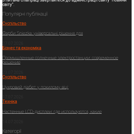
світу".
Популярні публікації
Суспільство
Фарби Sniezka: універсальні рішення для
27.07.2026
Бізнес та економіка
Промышленные солнечные электростанции: современное
решение
23.07.2026
Суспільство
Цукровий діабет у похилому віці:
17.07.2026
Техніка
Настенные LCD-дисплеи: где используются, какие
14.07.2026
Категорії