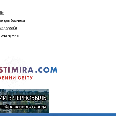
біт
е для бизнеса
ю здоров’я
м они нужны