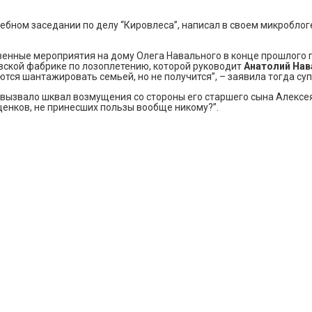
ебном заседании по делу “Кировлеса”, написал в своем микроблоге,
енные мероприятия на дому Олега Навального в конце прошлого г
вской фабрике по лозоплетению, которой руководит
Анатолий На
тся шантажировать семьей, но не получится”, – заявила тогда су
вызвало шквал возмущения со стороны его старшего сына Алексея,
щенков, не принесших пользы вообще никому?”.