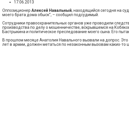
17.06.2013
Оппозиционер
Алексей Навальный
, находящийся сегодня на суд
моего брата дома обыск”, – сообщил подсудимый.
Сотрудники правоохранительных органов уже проводили следств
производства по делу о мошенничестве, вскрывшемся на Кобяко
Бастрыкина и политическое преследование моего сына. Его пытаю
В прошлом месяце Анатолия Навального вызвали на допрос. Это 
лет в армии, должен метаться по незаконным вызовам каких-то 