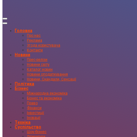
Головна
Про нас
Реклама
Угода користувача
Контакти
Новини
Прес-релізи
Новини світу
Каталог новин
Новини оподаткування
Новини, Скандали, Сенсації
Політика
Бізнес
Міжнародна економіка
Бізнес та економіка
Право
Фінанси
Інвестиції
Іновації
Техніка
Суспільство
Шоу-бізнес
Література