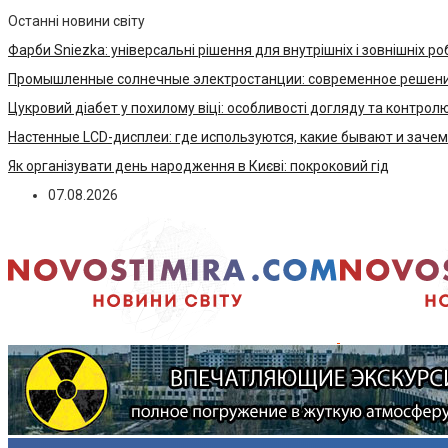
Останні новини світу
Фарби Sniezka: універсальні рішення для внутрішніх і зовнішніх ро
Промышленные солнечные электростанции: современное решени
Цукровий діабет у похилому віці: особливості догляду та контрол
Настенные LCD-дисплеи: где используются, какие бывают и заче
Як організувати день народження в Києві: покроковий гід
07.08.2026