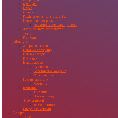
Культура
Наука
Освіта
Події та кримінальна хроніка
Навчальні програми
Психологія взаємовідносин
Автомобіль та суспільство
Театр
Пригоди
Lifestyle
Здоровʼя і краса
Новинки авторинку
Новинки моди
Кулінарія
Ваше здоровʼя
Кулінарія
Вегетаріанська кухня
У світі напоїв
Газети і журнали
Компромат
Виставка
Живопис
Новинки моди
Знаменитості
Любовні історії
Інтервʼю із зірками
Спорт
Теніс