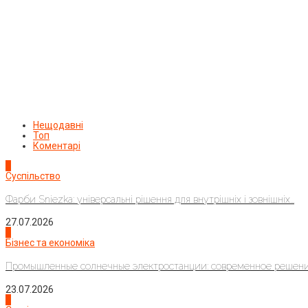
Нещодавні
Топ
Коментарі
1
Суспільство
Фарби Sniezka: універсальні рішення для внутрішніх і зовнішніх...
27.07.2026
2
Бізнес та економіка
Промышленные солнечные электростанции: современное решени
23.07.2026
3