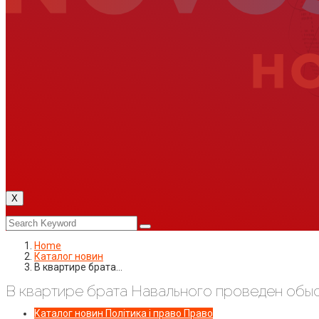
X
Home
Каталог новин
В квартире брата…
В квартире брата Навального проведен обы
Каталог новин
Політика і право
Право