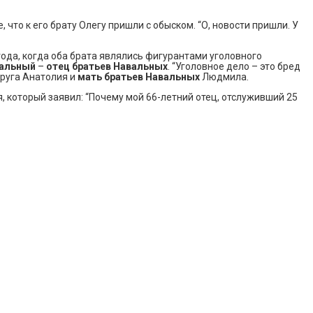
 что к его брату Олегу пришли с обыском. “О, новости пришли. У
ода, когда оба брата являлись фигурантами уголовного
вальный
–
отец братьев Навальных
. “Уголовное дело – это бред
пруга Анатолия и
мать братьев Навальных
Людмила.
 который заявил: “Почему мой 66-летний отец, отслуживший 25