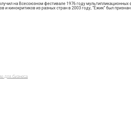
” получил на Всесоюзном фестивале 1976 году мультипликационных
в и кинокритиков из разных стран в 2003 году, “Ёжик” был призн
е для бизнеса