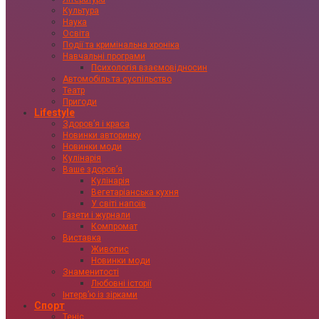
Культура
Наука
Освіта
Події та кримінальна хроніка
Навчальні програми
Психологія взаємовідносин
Автомобіль та суспільство
Театр
Пригоди
Lifestyle
Здоровʼя і краса
Новинки авторинку
Новинки моди
Кулінарія
Ваше здоровʼя
Кулінарія
Вегетаріанська кухня
У світі напоїв
Газети і журнали
Компромат
Виставка
Живопис
Новинки моди
Знаменитості
Любовні історії
Інтервʼю із зірками
Спорт
Теніс