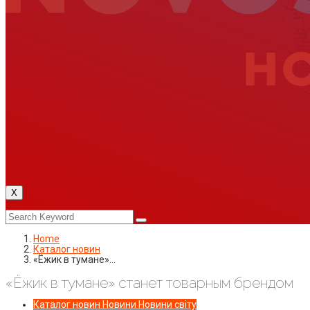
X
Home
Каталог новин
«Ёжик в тумане»…
«Ёжик в тумане» станет товарным брендом
Каталог новин
Новини
Новини світу