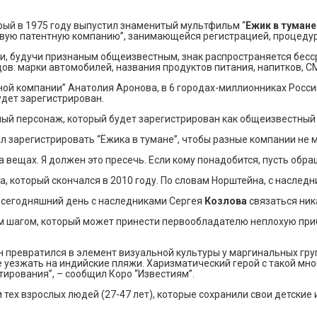
ый в 1975 году выпустил знаменитый мультфильм “
Ежик в тумане
рвую патентную компанию”, занимающейся регистрацией, процедура
и, будучи признаным общеизвестным, знак распространяется бесср
в: марки автомобилей, названия продуктов питания, напитков, СМ
ной компании” Анатолия Аронова, в 6 городах-миллионниках Росс
будет зарегистрирован.
ый персонаж, который будет зарегистрирован как общеизвестный т
ил зарегистрировать “Ёжика в тумане”, чтобы разные компании не
вещах. Я должен это пресечь. Если кому понадобится, пусть обращ
 который скончался в 2010 году. По словам Норштейна, с наследн
а сегодняшний день с наследниками Сергея
Козлова
связаться ник
м шагом, который может принести первообладателю неплохую приб
н превратился в элемент визуальной культуры у маргинальных груп
 уезжать на индийские пляжи. Харизматический герой с такой мн
тирования”, – сообщил Коро “Известиям”.
ди тех взрослых людей (27-47 лет), которые сохранили свои детск