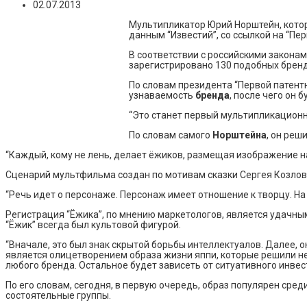
02.07.2013
Мультипликатор Юрий Норштейн, котор
данным “Известий”, со ссылкой на “Пе
В соответствии с российскими законам
зарегистрировано 130 подобных брендо
По словам президента “Первой патент
узнаваемость
бренда
, после чего он 
“Это станет первый мультипликационн
По словам самого
Норштейна
, он реш
“Каждый, кому не лень, делает ёжиков, размещая изображение на 
Сценарий мультфильма создан по мотивам сказки Сергея Козлова,
“Речь идет о персонаже. Персонаж имеет отношение к творцу. Н
Регистрация “Ёжика”, по мнению маркетологов, является удачны
“Ёжик” всегда был культовой фигурой.
“Вначале, это был знак скрытой борьбы интеллектуалов. Далее, о
является олицетворением образа жизни яппи, которые решили не
любого бренда. Остальное будет зависеть от ситуативного инвес
По его словам, сегодня, в первую очередь, образ популярен сре
состоятельные группы.