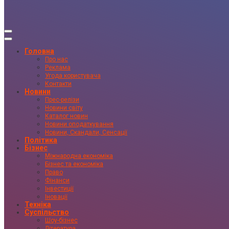
Головна
Про нас
Реклама
Угода користувача
Контакти
Новини
Прес-релізи
Новини світу
Каталог новин
Новини оподаткування
Новини, Скандали, Сенсації
Політика
Бізнес
Міжнародна економіка
Бізнес та економіка
Право
Фінанси
Інвестиції
Іновації
Техніка
Суспільство
Шоу-бізнес
Література