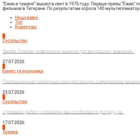
“Ежик в тумане” вышел в свет в 1975 году. Первые призы “Ёжик
фильмов в Тегеране. По результатам опроса 140 мультипликаторо
Нещодавні
Топ
Коментарі
1
Суспільство
Фарби Sniezka: універсальні рішення для внутрішніх і зовнішніх...
27.07.2026
2
Бізнес та економіка
Промышленные солнечные электростанции: современное решени
23.07.2026
3
Суспільство
Цукровий діабет у похилому віці: особливості догляду та...
17.07.2026
4
Техніка