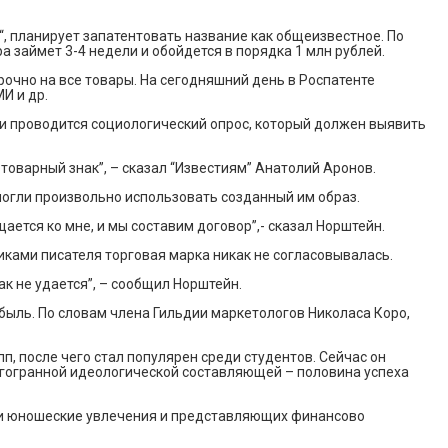
“, планирует запатентовать название как общеизвестное. По
 займет 3-4 недели и обойдется в порядка 1 млн рублей.
очно на все товары. На сегодняшний день в Роспатенте
И и др.
ии проводится социологический опрос, который должен выявить
оварный знак”, – сказал “Известиям” Анатолий Аронов.
 могли произвольно использовать созданный им образ.
ается ко мне, и мы составим договор”,- сказал Норштейн.
иками писателя торговая марка никак не согласовывалась.
ак не удается”, – сообщил Норштейн.
ыль. По словам члена Гильдии маркетологов Николаса Коро,
п, после чего стал популярен среди студентов. Сейчас он
огогранной идеологической составляющей – половина успеха
ие и юношеские увлечения и представляющих финансово