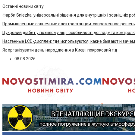
Останні новини світу
Фарби Sniezka: універсальні рішення для внутрішніх і зовнішніх ро
Промышленные солнечные электростанции: современное решени
Цукровий діабет у похилому віці: особливості догляду та контрол
Настенные LCD-дисплеи: где используются, какие бывают и заче
Як організувати день народження в Києві: покроковий гід
08.08.2026