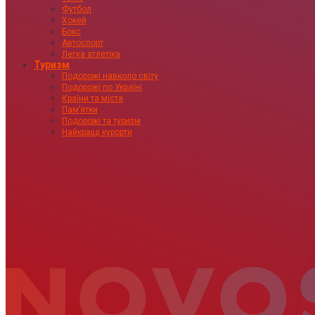
Футбол
Хокей
Бокс
Автоспорт
Легка атлетіка
Туризм
Подорожі навколо світу
Подорожі по Україні
Країни та міста
Пам’ятки
Подорожі та туризм
Найкращі курорти