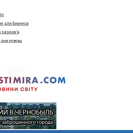
біт
е для бизнеса
ю здоров’я
м они нужны