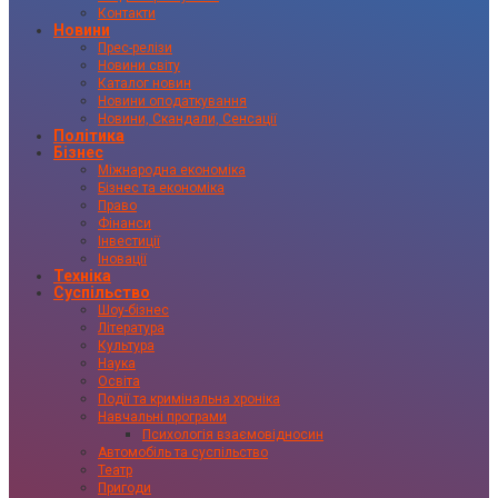
Контакти
Новини
Прес-релізи
Новини світу
Каталог новин
Новини оподаткування
Новини, Скандали, Сенсації
Політика
Бізнес
Міжнародна економіка
Бізнес та економіка
Право
Фінанси
Інвестиції
Іновації
Техніка
Суспільство
Шоу-бізнес
Література
Культура
Наука
Освіта
Події та кримінальна хроніка
Навчальні програми
Психологія взаємовідносин
Автомобіль та суспільство
Театр
Пригоди