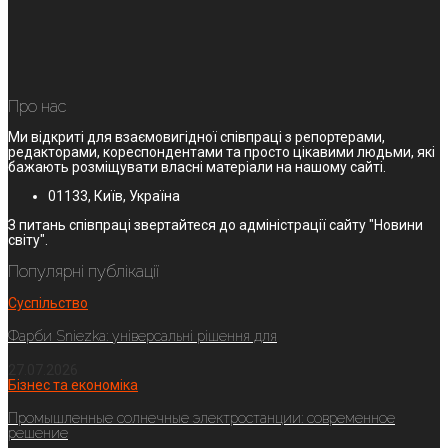
Про нас
Ми відкриті для взаємовигідної співпраці з репортерами,
редакторами, кореспондентами та просто цікавими людьми, які
бажають розміщувати власні матеріали на нашому сайті.
01133, Київ, Україна
З питань співпраці звертайтеся до адміністрації сайту "Новини
світу".
Популярні публікації
Суспільство
Фарби Sniezka: універсальні рішення для
27.07.2026
Бізнес та економіка
Промышленные солнечные электростанции: современное
решение