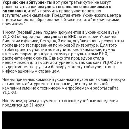
Украинские абитуриенты
вот уже третьи сутки не могут
распечатать свои
результаты внешнего независимого
оценивания
, чтобы получить право участвовать во
вступительной кампании. Представители Украинского центра
оценки качества образования объясняют это “техническими
причинами”.
1 июля (первый день подачи документов в украинские вузы)
УЦОКО обнародовал
результаты ВНО
по истории Украины,
биологии и физике, Сегодня, 3 июля, опубликованы результаты
последнего тестирования по мировой литературе. Для того
чтобы принять участие во вступительной кампании, нужно
иметь информационную карточку с результатами
ВНО
,
распечатанную с сайта. Однако эта процедура стала
невозможной для тысяч абитуриентов, так как сайт УЦОКО не
выдерживает нагрузки и блокирует доступ абитуриентов к
информационным страницам.
Члены приемных комиссий украинских вузов связывают низкую
активность абитуриентов в первые дни вступительной
кампании именно с техническими проблемами работы сайта
УЦОКО.
Напомним, прием документов в высшие учебные заведения
продлится до 31 июля.