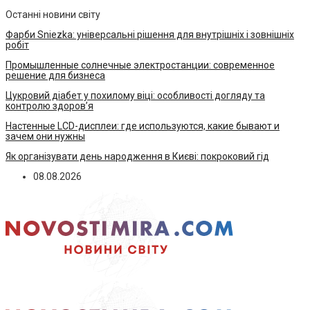
Останні новини світу
Фарби Sniezka: універсальні рішення для внутрішніх і зовнішніх
робіт
Промышленные солнечные электростанции: современное
решение для бизнеса
Цукровий діабет у похилому віці: особливості догляду та
контролю здоров’я
Настенные LCD-дисплеи: где используются, какие бывают и
зачем они нужны
Як організувати день народження в Києві: покроковий гід
08.08.2026