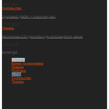
23.07.2026
Суспільство
Цукровий діабет у похилому віці:
17.07.2026
Техніка
Настенные LCD-дисплеи: где используются, какие
14.07.2026
Категорії
Lifestyle
Бізнес та економіка
Новини
Політика
Спорт
Суспільство
Техніка