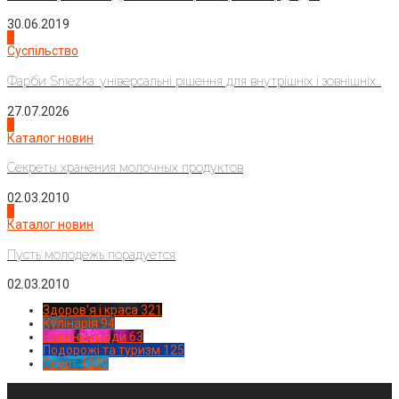
30.06.2019
2
Суспільство
Фарби Sniezka: універсальні рішення для внутрішніх і зовнішніх...
27.07.2026
3
Каталог новин
Секреты хранения молочных продуктов
02.03.2010
4
Каталог новин
Пусть молодежь порадуется
02.03.2010
Здоров'я і краса
321
Кулінарія
94
Новинки моди
63
Подорожі та туризм
125
Спорт
1224