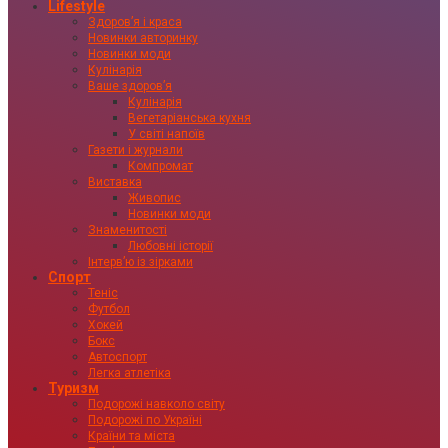
Lifestyle
Здоровʼя і краса
Новинки авторинку
Новинки моди
Кулінарія
Ваше здоровʼя
Кулінарія
Вегетаріанська кухня
У світі напоїв
Газети і журнали
Компромат
Виставка
Живопис
Новинки моди
Знаменитості
Любовні історії
Інтервʼю із зірками
Спорт
Теніс
Футбол
Хокей
Бокс
Автоспорт
Легка атлетіка
Туризм
Подорожі навколо світу
Подорожі по Україні
Країни та міста