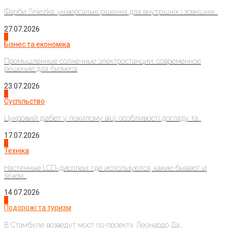
Фарби Sniezka: універсальні рішення для внутрішніх і зовнішніх...
27.07.2026
2
Бізнес та економіка
Промышленные солнечные электростанции: современное
решение для бизнеса
23.07.2026
3
Суспільство
Цукровий діабет у похилому віці: особливості догляду та...
17.07.2026
4
Техніка
Настенные LCD-дисплеи: где используются, какие бывают и
зачем...
14.07.2026
1
Подорожі та туризм
В Стамбуле возведут мост по проекту Леонардо Да...