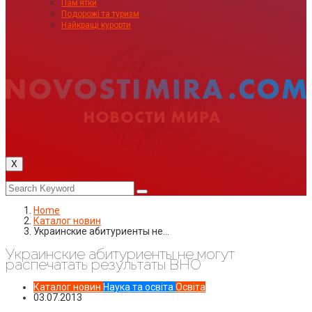
Пам’ятки
Подорожі та туризм
Найкращі курорти
X
Home
Каталог новин
Украинские абитуриенты не…
Украинские абитуриенты не могут
распечатать результаты ВНО
Каталог новин
Наука та освіта
Освіта
03.07.2013