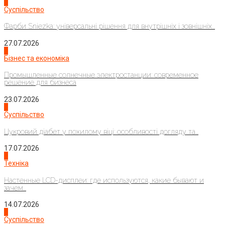
1
Суспільство
Фарби Sniezka: універсальні рішення для внутрішніх і зовнішніх...
27.07.2026
2
Бізнес та економіка
Промышленные солнечные электростанции: современное
решение для бизнеса
23.07.2026
3
Суспільство
Цукровий діабет у похилому віці: особливості догляду та...
17.07.2026
4
Техніка
Настенные LCD-дисплеи: где используются, какие бывают и
зачем...
14.07.2026
1
Суспільство