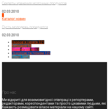
Секреты хранения молочных продуктов
02.03.2010
4
Каталог новин
Пусть молодежь порадуется
02.03.2010
Здоров'я і краса
321
Кулінарія
94
Новинки моди
63
Подорожі та туризм
125
Спорт
1224
Про нас
Ми відкриті для взаємовигідної співпраці з репортерами,
редакторами, кореспондентами та просто цікавими людьми, які
бажають розміщувати власні матеріали на нашому сайті.