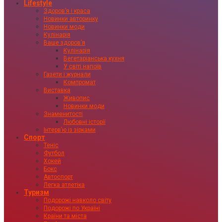
Lifestyle
Здоровʼя і краса
Новинки авторинку
Новинки моди
Кулінарія
Ваше здоровʼя
Кулінарія
Вегетаріанська кухня
У світі напоїв
Газети і журнали
Компромат
Виставка
Живопис
Новинки моди
Знаменитості
Любовні історії
Інтервʼю із зірками
Спорт
Теніс
Футбол
Хокей
Бокс
Автоспорт
Легка атлетіка
Туризм
Подорожі навколо світу
Подорожі по Україні
Країни та міста