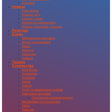
Контакти
Новини
Прес-релізи
Новини світу
Каталог новин
Новини оподаткування
Новини, Скандали, Сенсації
Політика
Бізнес
Міжнародна економіка
Бізнес та економіка
Право
Фінанси
Інвестиції
Іновації
Техніка
Суспільство
Шоу-бізнес
Література
Культура
Наука
Освіта
Події та кримінальна хроніка
Навчальні програми
Психологія взаємовідносин
Автомобіль та суспільство
Театр
Пригоди