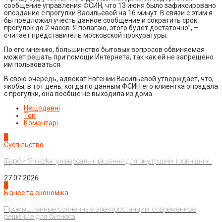
сообщение управления ФСИН, что 13 июня было зафиксировано
опоздание с прогулки Васильевой на 16 минут. В связи с этим я
бы предложил учесть данное сообщение и сократить срок
прогулок до 2 часов. Я полагаю, этого будет достаточно”, –
считает представитель московской прокуратуры.
По его мнению, большинство бытовых вопросов обвиняемая
может решать при помощи Интернета, так как ей не запрещено
им пользоваться.
В свою очередь, адвокат Евгении Васильевой утверждает, что,
якобы, в тот день, когда по данным ФСИН его клиентка опоздала
с прогулки, она вообще не выходила из дома.
Нещодавні
Топ
Коментарі
1
Суспільство
Фарби Sniezka: універсальні рішення для внутрішніх і зовнішніх...
27.07.2026
2
Бізнес та економіка
Промышленные солнечные электростанции: современное
решение для бизнеса