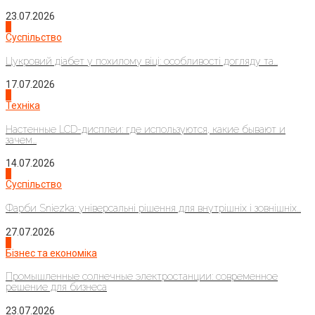
23.07.2026
3
Суспільство
Цукровий діабет у похилому віці: особливості догляду та...
17.07.2026
4
Техніка
Настенные LCD-дисплеи: где используются, какие бывают и
зачем...
14.07.2026
1
Суспільство
Фарби Sniezka: універсальні рішення для внутрішніх і зовнішніх...
27.07.2026
2
Бізнес та економіка
Промышленные солнечные электростанции: современное
решение для бизнеса
23.07.2026