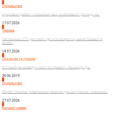
3
Суспільство
Цукровий діабет у похилому віці: особливості догляду та...
17.07.2026
4
Техніка
Настенные LCD-дисплеи: где используются, какие бывают и
зачем...
14.07.2026
1
Подорожі та туризм
В Стамбуле возведут мост по проекту Леонардо Да...
30.06.2019
2
Суспільство
Фарби Sniezka: універсальні рішення для внутрішніх і зовнішніх...
27.07.2026
3
Каталог новин