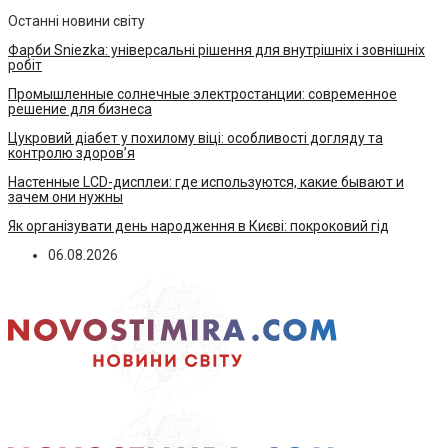
Останні новини світу
Фарби Sniezka: універсальні рішення для внутрішніх і зовнішніх
робіт
Промышленные солнечные электростанции: современное
решение для бизнеса
Цукровий діабет у похилому віці: особливості догляду та
контролю здоров’я
Настенные LCD-дисплеи: где используются, какие бывают и
зачем они нужны
Як організувати день народження в Києві: покроковий гід
06.08.2026