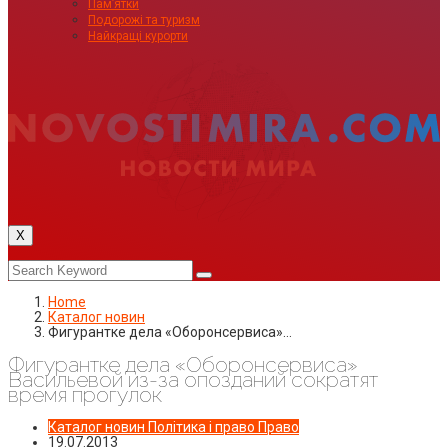
Пам’ятки
Подорожі та туризм
Найкращі курорти
X
Home
Каталог новин
Фигурантке дела «Оборонсервиса»…
Фигурантке дела «Оборонсервиса»
Васильевой из-за опозданий сократят
время прогулок
Каталог новин
Політика і право
Право
19.07.2013