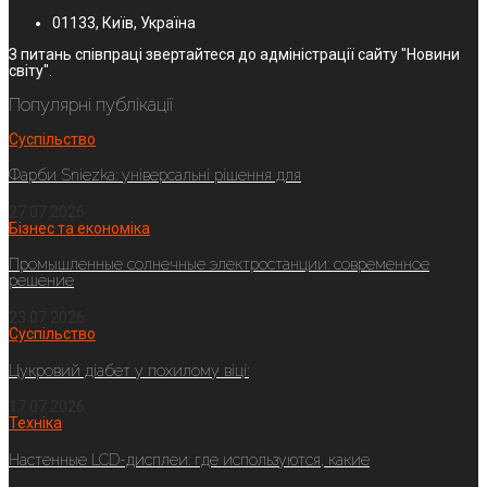
01133, Київ, Україна
З питань співпраці звертайтеся до адміністрації сайту "Новини
світу".
Популярні публікації
Суспільство
Фарби Sniezka: універсальні рішення для
27.07.2026
Бізнес та економіка
Промышленные солнечные электростанции: современное
решение
23.07.2026
Суспільство
Цукровий діабет у похилому віці:
17.07.2026
Техніка
Настенные LCD-дисплеи: где используются, какие